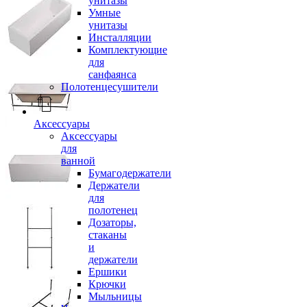
унитазы
Умные
унитазы
Инсталляции
Комплектующие
для
санфаянса
Полотенцесушители
Аксессуары
Аксессуары
для
ванной
Бумагодержатели
Держатели
для
полотенец
Дозаторы,
стаканы
и
держатели
Ершики
Крючки
Мыльницы