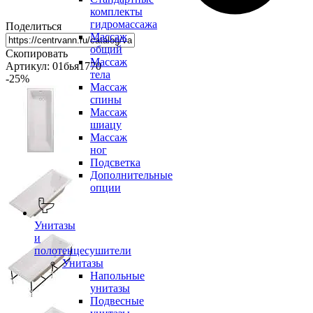
комплекты
гидромассажа
Поделиться
Массаж
общий
Скопировать
Массаж
Артикул: 01бья1770
тела
-25
%
Массаж
спины
Массаж
шиацу
Массаж
ног
Подсветка
Дополнительные
опции
Унитазы
и
полотенцесушители
Унитазы
Напольные
унитазы
Подвесные