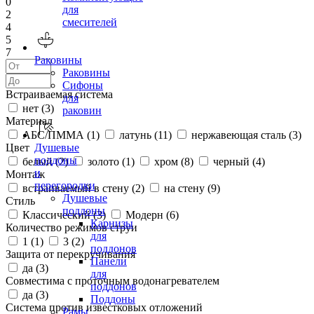
0
для
2
смесителей
4
5
7
Раковины
Раковины
Сифоны
Встраиваемая система
для
нет (
3
)
раковин
Материал
АБС/ПММА (
1
)
латунь (
11
)
нержавеющая сталь (
3
)
Цвет
Душевые
поддоны
белый (
2
)
золото (
1
)
хром (
8
)
черный (
4
)
и
Монтаж
перегородки
встраиваемый в стену (
2
)
на стену (
9
)
Душевые
Стиль
поддоны
Классический (
3
)
Модерн (
6
)
Карнизы
Количество режимов струи
для
1 (
1
)
3 (
2
)
поддонов
Защита от перекручивания
Панели
да (
3
)
для
Совместима с проточным водонагревателем
поддонов
да (
3
)
Поддоны
Система против известковых отложений
Рамы