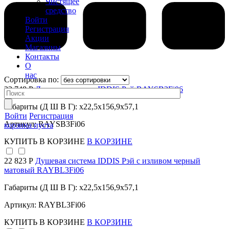
Чистящее
средство
Войти
Регистрация
Акции
Магазины
Контакты
О
нас
Сортировка по:
23 748 Р
Душевая система IDDIS Рэй RAYSB3Fi06
Габариты (Д Ш В Г): x22,5x156,9x57,1
Войти
Регистрация
Артикул: RAYSB3Fi06
корзина пуста
КУПИТЬ
В КОРЗИНЕ
В КОРЗИНЕ
22 823 Р
Душевая система IDDIS Рэй с изливом черный
матовый RAYBL3Fi06
Габариты (Д Ш В Г): x22,5x156,9x57,1
Артикул: RAYBL3Fi06
КУПИТЬ
В КОРЗИНЕ
В КОРЗИНЕ