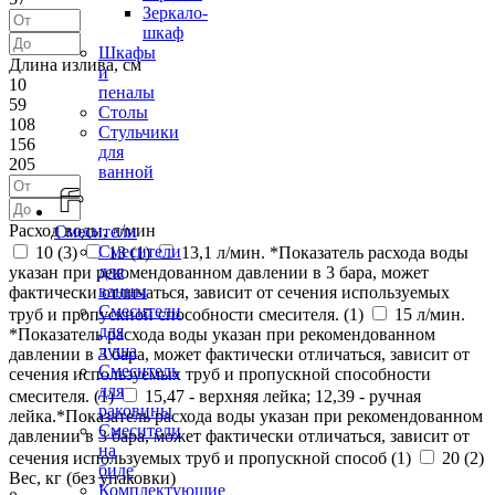
Зеркало-
шкаф
Шкафы
Длина излива, см
и
10
пеналы
59
Столы
108
Стульчики
156
для
205
ванной
Расход воды, л/мин
Смесители
Смесители
10 (
3
)
13 (
1
)
13,1 л/мин. *Показатель расхода воды
для
указан при рекомендованном давлении в 3 бара, может
ванны
фактически отличаться, зависит от сечения используемых
Смесители
труб и пропускной способности смесителя. (
1
)
15 л/мин.
для
*Показатель расхода воды указан при рекомендованном
душа
давлении в 3 бара, может фактически отличаться, зависит от
Смеситель
сечения используемых труб и пропускной способности
для
смесителя. (
1
)
15,47 - верхняя лейка; 12,39 - ручная
раковины
лейка.*Показатель расхода воды указан при рекомендованном
Смесители
давлении в 3 бара, может фактически отличаться, зависит от
на
сечения используемых труб и пропускной способ (
1
)
20 (
2
)
биде
Вес, кг (без упаковки)
Комплектующие