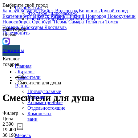
Выберите свой город
Гидромассаж
Барнаул
Белгород
Бийск
Волгоград
Воронеж
Другой город
Что такое гидромассаж?
Екатеринбург
Ижевск
Казань
Нижний Новгород
Новокузнецк
Собрать гидромассажную ванну
Новосибирск
Оренбург
Пермь
Самара
Тольятти
Томск
Тюмень
Чебоксары
Ярославль
Ваш город:
Перезвонить
Пермь
Магазины
Каталог
товаров
Главная
-
Каталог
-
Смесители
- Смесители для душа
Ванны
Прямоугольные
Смесители для душа
Угловые
Асимметричные
Отдельностоящие
Фильтр
Комплекты
Цена
ванн
2 390
19 290
36 190
Мебель