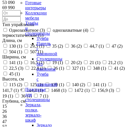
53 090
Готовые
69 990
интерьеры
Коллекции
мебели
Тумбы
Тип управления
и
Однозахватное (
3
)
однозахватные (
4
)
столешницы
термостатические (
1
)
Тумба
Длина, см
Панель
130 (
1
)
29,5 (
1
)
35 (
2
)
36 (
2
)
44,7 (
1
)
47 (
2
)
с
504 (
1
)
507 (
1
)
раковиной
Ширина, см
Столешницы
141 (
1
)
16,5 (
1
)
19 (
1
)
20 (
2
)
21 (
1
)
21,2 (
1
)
без
22,5 (
3
)
22,8 (
1
)
26 (
1
)
327 (
1
)
348 (
1
)
41 (
2
)
раковины
45 (
1
)
Тумба
Высота, см
с
раковиной
115 (
2
)
125 (
1
)
139 (
1
)
140 (
2
)
141 (
1
)
Подстолье
141,7 (
1
)
144,8 (
1
)
1468 (
1
)
1472 (
1
)
156,9 (
3
)
для
19 (
1
)
36 (
1
)
7 (
1
)
столешницы
Глубина, см
Зеркала,
15
полки,
26
зеркало-
36
шкаф
47
Зеркало
57