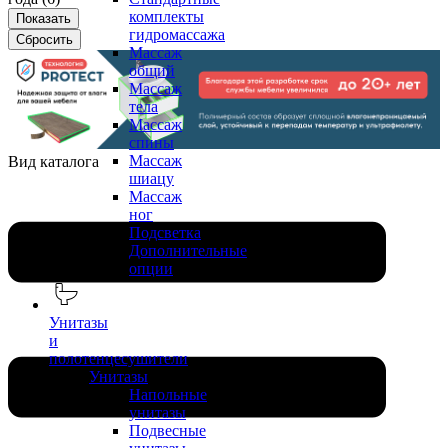
комплекты
гидромассажа
Массаж
общий
Массаж
тела
Массаж
спины
Массаж
Вид каталога
шиацу
Массаж
ног
Подсветка
Дополнительные
опции
Унитазы
и
полотенцесушители
Унитазы
Напольные
унитазы
Подвесные