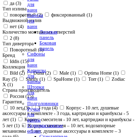
да (
3
)
для
Тип излива
ванн
поворотный (
2
)
фиксированный (
1
)
Панели
Выдвижной излив
для
нет (
4
)
ванн
Количество монтажных отверстий
Лицевая
панель
2 (
8
)
Боковая
Тип дивертора
панель
Поворотный (
8
)
Сифоны
Бренд
для
Iddis (
15
)
ванн
Коллекция
Карнизы
Bild (
2
)
Duna (
2
)
Male (
1
)
Optima Home (
1
)
для
Ray (
5
)
Shelfy (
1
)
SpaHome (
1
)
Torr (
1
)
Zodiac
ванны
X (
1
)
Шторки
Страна производитель
для
Россия (
15
)
ванн
Гарантия
Подголовники
10 лет (
3
)
3 года (
4
)
Корпус - 10 лет, душевые
Ручки
аксессуары в комплекте - 3 года, картриджи и кранбуксы - 5
для
лет (
1
)
Корпус смесителя - 10 лет, картриджи и кранбуксы -
ванны
5 лет (
1
)
Корпус смесителя – 10 лет, водозапорные
Гидромассажные
механизмы – 5 лет, душевые аксессуары в комплекте – 3
опции
года (
6
)
Стандартные