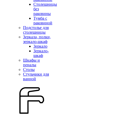
Столешницы
без
раковины
Тумба с
раковиной
Подстолье для
столешницы
Зеркала, полки,
зеркало-шкаф
Зеркало
Зеркало-
шкаф
Шкафы и
пеналы
Столы
Стульчики для
ванной