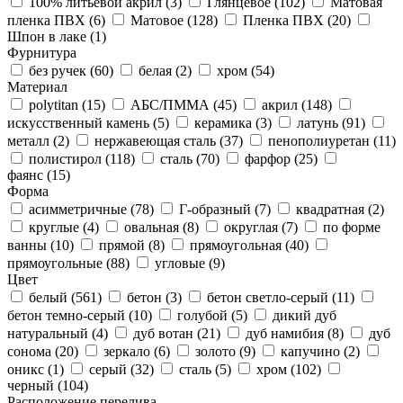
100% литьевой акрил (
3
)
Глянцевое (
102
)
Матовая
пленка ПВХ (
6
)
Матовое (
128
)
Пленка ПВХ (
20
)
Шпон в лаке (
1
)
Фурнитура
без ручек (
60
)
белая (
2
)
хром (
54
)
Материал
polytitan (
15
)
АБС/ПММА (
45
)
акрил (
148
)
искусственный камень (
5
)
керамика (
3
)
латунь (
91
)
металл (
2
)
нержавеющая сталь (
37
)
пенополиуретан (
11
)
полистирол (
118
)
сталь (
70
)
фарфор (
25
)
фаянс (
15
)
Форма
асимметричные (
78
)
Г-образный (
7
)
квадратная (
2
)
круглые (
4
)
овальная (
8
)
округлая (
7
)
по форме
ванны (
10
)
прямой (
8
)
прямоугольная (
40
)
прямоугольные (
88
)
угловые (
9
)
Цвет
белый (
561
)
бетон (
3
)
бетон светло-серый (
11
)
бетон темно-серый (
10
)
голубой (
5
)
дикий дуб
натуральный (
4
)
дуб вотан (
21
)
дуб намибия (
8
)
дуб
сонома (
20
)
зеркало (
6
)
золото (
9
)
капучино (
2
)
оникс (
1
)
серый (
32
)
сталь (
5
)
хром (
102
)
черный (
104
)
Расположение перелива