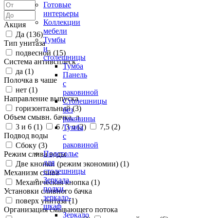
Готовые
интерьеры
Коллекции
Акция
мебели
Да (
136
)
Тумбы
Тип унитаза
и
подвесной (
15
)
столешницы
Система антивсплеск
Тумба
да (
1
)
Панель
Полочка в чаше
с
нет (
1
)
раковиной
Направление выпуска
Столешницы
горизонтальный (
3
)
без
Объем смывн. бачка, л
раковины
3 и 6 (
1
)
6 / 3 л (
2
)
7,5 (
2
)
Тумба
Подвод воды
с
раковиной
Сбоку (
3
)
Подстолье
Режим слива воды
для
Две кнопки (режим экономии) (
1
)
столешницы
Механизм слива
Зеркала,
Механическая кнопка (
1
)
полки,
Установки сливного бачка
зеркало-
поверх унитаза (
1
)
шкаф
Организация смывающего потока
Зеркало