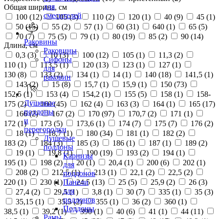
для
Общая ширина, см
смесителей
100 (
12
)
105 (
3
)
110 (
2
)
120 (
1
)
40 (
9
)
45 (
1
)
50 (
15
)
55 (
2
)
57 (
1
)
60 (
31
)
640 (
1
)
65 (
5
)
70 (
7
)
75 (
5
)
79 (
1
)
80 (
19
)
85 (
2
)
90 (
14
)
Раковины
Длина, см
Раковины
0,3 (
3
)
10 (
3
)
100 (
12
)
105 (
1
)
11,3 (
2
)
Сифоны
110 (
1
)
113,5 (
1
)
120 (
13
)
123 (
1
)
127 (
1
)
для
130 (
8
)
133 (
2
)
134 (
1
)
14 (
1
)
140 (
18
)
141,5 (
1
)
раковин
143 (
2
)
15 (
8
)
15,7 (
1
)
15,9 (
1
)
150 (
73
)
152,5 (
1
)
153 (
4
)
154,2 (
1
)
155 (
5
)
158 (
1
)
158-
Душевые
175 (
2
)
160 (
45
)
162 (
4
)
163 (
3
)
164 (
1
)
165 (
17
)
поддоны
166 (
2
)
167 (
2
)
170 (
97
)
170,7 (
2
)
171 (
1
)
и
172 (
1
)
173 (
5
)
173,6 (
1
)
174 (
7
)
175 (
7
)
176 (
2
)
перегородки
18 (
1
)
18,7 (
1
)
180 (
34
)
181 (
1
)
182 (
2
)
Душевые
183 (
2
)
184 (
3
)
185 (
3
)
186 (
1
)
187 (
1
)
189 (
2
)
поддоны
19 (
1
)
19,8 (
1
)
190 (
19
)
193 (
2
)
194 (
1
)
Карнизы
195 (
1
)
198 (
2
)
20 (
1
)
20,4 (
1
)
200 (
6
)
202 (
1
)
для
208 (
2
)
212,5 (
1
)
213 (
1
)
22,1 (
2
)
22,5 (
2
)
поддонов
220 (
1
)
230 (
1
)
24,5 (
13
)
25 (
5
)
25,9 (
2
)
26 (
3
)
Панели
для
27,4 (
2
)
29,5 (
1
)
3,8 (
1
)
30 (
7
)
335 (
1
)
35 (
3
)
поддонов
35,15 (
1
)
35,5 (
2
)
355 (
1
)
36 (
2
)
360 (
1
)
Поддоны
38,5 (
1
)
39,2 (
1
)
390 (
1
)
40 (
6
)
41 (
1
)
44 (
11
)
Рамы