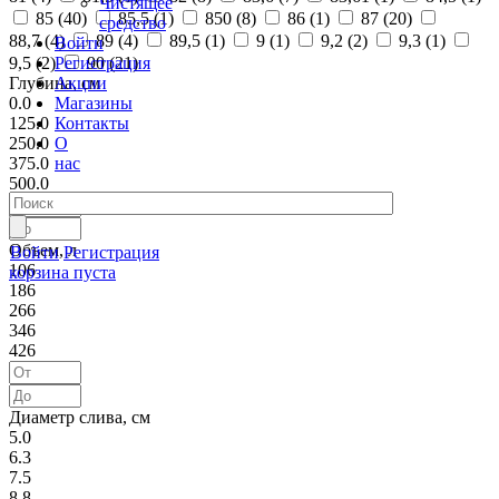
Чистящее
85 (
40
)
85,5 (
1
)
850 (
8
)
86 (
1
)
87 (
20
)
средство
88,7 (
4
)
89 (
4
)
89,5 (
1
)
9 (
1
)
9,2 (
2
)
9,3 (
1
)
Войти
Регистрация
9,5 (
2
)
90 (
21
)
Акции
Глубина, см
Магазины
0.0
Контакты
125.0
О
250.0
нас
375.0
500.0
Объем, л
Войти
Регистрация
106
корзина пуста
186
266
346
426
Диаметр слива, см
5.0
6.3
7.5
8.8