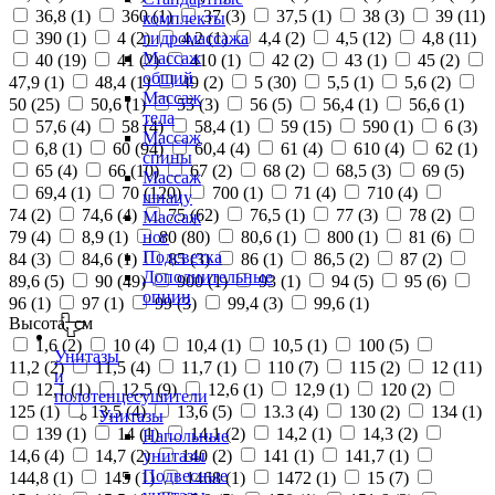
36,8 (
1
)
360 (
1
)
37 (
3
)
37,5 (
1
)
38 (
3
)
39 (
11
)
комплекты
390 (
1
)
4 (
2
)
4,2 (
1
)
4,4 (
2
)
4,5 (
12
)
4,8 (
11
)
гидромассажа
Массаж
40 (
19
)
41 (
2
)
410 (
1
)
42 (
2
)
43 (
1
)
45 (
2
)
общий
47,9 (
1
)
48,4 (
1
)
49 (
2
)
5 (
30
)
5,5 (
1
)
5,6 (
2
)
Массаж
50 (
25
)
50,6 (
1
)
55 (
3
)
56 (
5
)
56,4 (
1
)
56,6 (
1
)
тела
57,6 (
4
)
58 (
4
)
58,4 (
1
)
59 (
15
)
590 (
1
)
6 (
3
)
Массаж
6,8 (
1
)
60 (
94
)
60,4 (
4
)
61 (
4
)
610 (
4
)
62 (
1
)
спины
65 (
4
)
66 (
10
)
67 (
2
)
68 (
2
)
68,5 (
3
)
69 (
5
)
Массаж
69,4 (
1
)
70 (
120
)
700 (
1
)
71 (
4
)
710 (
4
)
шиацу
74 (
2
)
74,6 (
4
)
75 (
62
)
76,5 (
1
)
77 (
3
)
78 (
2
)
Массаж
79 (
4
)
8,9 (
1
)
80 (
80
)
80,6 (
1
)
800 (
1
)
81 (
6
)
ног
Подсветка
84 (
3
)
84,6 (
1
)
85 (
3
)
86 (
1
)
86,5 (
2
)
87 (
2
)
Дополнительные
89,6 (
5
)
90 (
49
)
900 (
1
)
93 (
1
)
94 (
5
)
95 (
6
)
опции
96 (
1
)
97 (
1
)
99 (
3
)
99,4 (
3
)
99,6 (
1
)
Высота, см
1,6 (
2
)
10 (
4
)
10,4 (
1
)
10,5 (
1
)
100 (
5
)
Унитазы
11,2 (
2
)
11,5 (
4
)
11,7 (
1
)
110 (
7
)
115 (
2
)
12 (
11
)
и
12,1 (
1
)
12,5 (
9
)
12,6 (
1
)
12,9 (
1
)
120 (
2
)
полотенцесушители
125 (
1
)
13,5 (
4
)
13,6 (
5
)
13.3 (
4
)
130 (
2
)
134 (
1
)
Унитазы
139 (
1
)
14 (
1
)
14,1 (
2
)
14,2 (
1
)
14,3 (
2
)
Напольные
14,6 (
4
)
14,7 (
2
)
140 (
2
)
141 (
1
)
141,7 (
1
)
унитазы
Подвесные
144,8 (
1
)
145 (
1
)
1468 (
1
)
1472 (
1
)
15 (
7
)