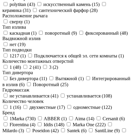
polytitan (
43
)
искусственный камень (
15
)
керамика (
31
)
сантехнический фарфор (
28
)
Расположение рычага
сверху (
1
)
Тип излива
каскадная (
1
)
поворотный (
9
)
фиксированный (
48
)
Выдвижной излив
нет (
19
)
Тип подводки
1217 (
1
)
Подключается к общей эл. сети комнаты (
1
)
Количество монтажных отверстий
1 (
48
)
2 (
41
)
3 (
2
)
Тип дивертора
Без дивертора (
11
)
Вытяжной (
1
)
Интегрированный
в излив (
6
)
Поворотный (
25
)
Гидромассаж
не устанавливается (
41
)
устанавливается (
108
)
Количество человек
1 (
16
)
двухместные (
17
)
одноместные (
122
)
Бренд
1Marka (
730
)
ABBER (
1
)
Aima (
14
)
Cersanit (
6
)
Florentina (
4
)
Iddis (
148
)
Marka One (
222
)
Milardo (
3
)
Poseidon (
42
)
Santek (
6
)
SantiLine (
9
)