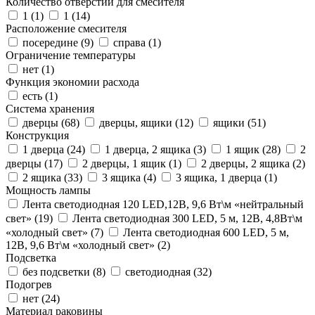
Количество отверстий для смесителя
1 (
1
)
1 (
14
)
Расположение смесителя
посередине (
9
)
справа (
1
)
Ограничение температуры
нет (
1
)
Функция экономии расхода
есть (
1
)
Система хранения
дверцы (
68
)
дверцы, ящики (
12
)
ящики (
51
)
Конструкция
1 дверца (
24
)
1 дверца, 2 ящика (
3
)
1 ящик (
28
)
2
дверцы (
17
)
2 дверцы, 1 ящик (
1
)
2 дверцы, 2 ящика (
2
)
2 ящика (
33
)
3 ящика (
4
)
3 ящика, 1 дверца (
1
)
Мощность лампы
Лента светодиодная 120 LED,12В, 9,6 Вт\м «нейтральный
свет» (
19
)
Лента светодиодная 300 LED, 5 м, 12В, 4,8Вт\м
«холодный свет» (
7
)
Лента светодиодная 600 LED, 5 м,
12В, 9,6 Вт\м «холодный свет» (
2
)
Подсветка
без подсветки (
8
)
светодиодная (
32
)
Подогрев
нет (
24
)
Материал раковины