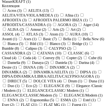
WasserKRAFT (
1
)
Коллекция
Acros (
3
)
AELITA (
13
)
AELITA/VITA/VIOLA/MEDEA (
1
)
Afina (
1
)
AFRODITA (
3
)
AFRODITA PALERMO IBIZA (
1
)
AFRODITA/CASSANDRA (
1
)
AGORA (
2
)
Aiger (
14
)
ALISA (
2
)
Amour (
2
)
Aris (
2
)
Art (
2
)
ASSOL (
4
)
ATLAS (
3
)
Atom (
1
)
AURA (
10
)
Avanti (
1
)
Axes (
1
)
Basic (
7
)
Bella (
1
)
Bella New (
6
)
Bianca (
5
)
Bild (
11
)
Blanco (
3
)
Bridge (
1
)
Bumble (
8
)
Calipso (
3
)
CALYPSO (
2
)
CASSANDRA (
2
)
CATANIA (
10
)
CLASSIC (
6
)
Cloud (
4
)
Coda (
4
)
Convey (
9
)
Copter (
2
)
Cube (
6
)
Damelia (
9
)
Danaya (
2
)
Daniela (
3
)
Darina (
4
)
Desire (
1
)
DIANA (
18
)
DINAMICA (
2
)
DINAMIKA (
2
)
DINAMIKA/AELITA (
1
)
DIPSA (
1
)
DIPSA/DINAMIKA/LIBRA/AELITA/CALYPSO/AGORA (
1
)
DIRECT (
5
)
DOLCE VITA (
4
)
Drum (
1
)
Duna (
11
)
Duo (
1
)
Eco (
2
)
ELEGANCE (
9
)
Elegance /Classic
/ Modern (
1
)
ELEGANCE/CLASSIC/ Modern (
1
)
ELEGANCE/CLASSIC/Modern (
5
)
ELEGANCE/Modern (
1
)
ENNA (
2
)
Ergonomika (
5
)
ESMA (
2
)
Estel (
1
)
Ever (
2
)
FLAT (
21
)
FLAT MG (
1
)
Forest (
1
)