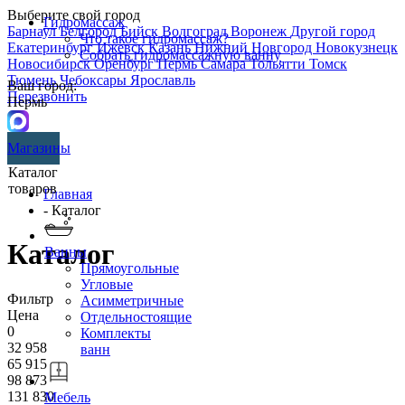
Выберите свой город
Гидромассаж
Барнаул
Белгород
Бийск
Волгоград
Воронеж
Другой город
Что такое гидромассаж?
Екатеринбург
Ижевск
Казань
Нижний Новгород
Новокузнецк
Собрать гидромассажную ванну
Новосибирск
Оренбург
Пермь
Самара
Тольятти
Томск
Тюмень
Чебоксары
Ярославль
Ваш город:
Перезвонить
Пермь
Магазины
Каталог
товаров
Главная
- Каталог
Каталог
Ванны
Прямоугольные
Угловые
Фильтр
Асимметричные
Цена
Отдельностоящие
0
Комплекты
32 958
ванн
65 915
98 873
131 830
Мебель