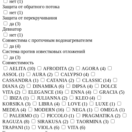
нет (
1
)
Защита от обратного потока
нет (
1
)
Защита от перекручивания
да (
3
)
Девиатор
нет (
1
)
Совместима с проточным водонагревателем
да (
4
)
Система против известковых отложений
да (
3
)
Совместимость
AELITA (
10
)
AFRODITA (
2
)
AGORA (
4
)
ASSOL (
1
)
AURA (
2
)
CALYPSO (
4
)
CASSANDRA (
1
)
CATANIA (
2
)
CLASSIC (
14
)
DIANA (
2
)
DINAMIKA (
6
)
DIPSA (
4
)
DOLCE
VITA (
2
)
ELEGANCE (
16
)
ENNA (
4
)
GRACIA (
5
)
IBIZA (
1
)
JULIANNA (
2
)
KLEO (
4
)
KORSIKA (
3
)
LIBRA (
4
)
LOVE (
1
)
LUXE (
1
)
MEDEA (
4
)
MODERN (
16
)
NEGA (
1
)
OMEGA (
1
)
PALERMO (
1
)
PICCOLO (
1
)
PRAGMATIKA (
2
)
RAGUZA (
8
)
SIRAKUSA (
2
)
TAORMINA (
3
)
TRAPANI (
1
)
VIOLA (
6
)
VITA (
6
)