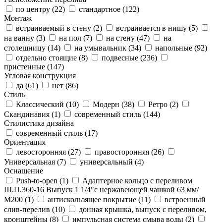
по центру (
22
)
стандартное (
122
)
Монтаж
встраиваемый в стену (
2
)
встраивается в нишу (
5
)
на ванну (
3
)
на пол (
7
)
на стену (
47
)
на
столешницу (
14
)
на умывальник (
34
)
напольные (
92
)
отдельно стоящие (
8
)
подвесные (
236
)
пристенные (
147
)
Угловая конструкция
да (
61
)
нет (
86
)
Стиль
Классический (
10
)
Модерн (
38
)
Ретро (
2
)
Скандинавия (
1
)
современный стиль (
144
)
Стилистика дизайна
современный стиль (
17
)
Ориентация
левосторонняя (
27
)
правосторонняя (
26
)
Универсальная (
7
)
универсальный (
4
)
Оснащение
Push-to-open (
1
)
Адаптерное кольцо с переливом
Ш.П.360-16 Выпуск 1 1/4"с нержавеющей чашкой 63 мм/
М200 (
1
)
антискользящее покрытие (
11
)
встроенный
слив-перелив (
10
)
донная крышка, выпуск с переливом,
кронштейны (
8
)
импульсная система смыва воды (
2
)