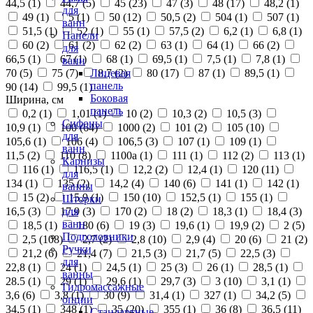
44,5 (
1
)
44,7 (
5
)
45 (
23
)
47 (
3
)
48 (
17
)
48,2 (
1
)
для
49 (
1
)
5 (
1
)
50 (
12
)
50,5 (
2
)
504 (
1
)
507 (
1
)
ванн
51,5 (
1
)
52 (
1
)
55 (
1
)
57,5 (
2
)
6,2 (
1
)
6,8 (
1
)
Панели
60 (
2
)
61 (
2
)
62 (
2
)
63 (
1
)
64 (
1
)
66 (
2
)
для
66,5 (
1
)
67 (
1
)
68 (
1
)
69,5 (
1
)
7,5 (
1
)
7,8 (
1
)
ванн
70 (
5
)
75 (
7
)
8,7 (
2
)
80 (
17
)
87 (
1
)
89,5 (
1
)
Лицевая
панель
90 (
14
)
99,5 (
1
)
Боковая
Ширина, см
панель
0,2 (
1
)
1,01 (
1
)
10 (
2
)
10,3 (
2
)
10,5 (
3
)
Сифоны
10,9 (
1
)
100 (
64
)
1000 (
2
)
101 (
2
)
105 (
10
)
для
105,6 (
1
)
106 (
4
)
106,5 (
3
)
107 (
1
)
109 (
1
)
ванн
11,5 (
2
)
110 (
8
)
1100а (
1
)
111 (
1
)
112 (
2
)
113 (
1
)
Карнизы
116 (
1
)
116,5 (
1
)
12,2 (
2
)
12,4 (
1
)
120 (
11
)
для
134 (
1
)
135 (
2
)
14,2 (
4
)
140 (
6
)
141 (
1
)
142 (
1
)
ванны
15 (
2
)
15,9 (
1
)
150 (
10
)
152,5 (
1
)
155 (
1
)
Шторки
16,5 (
3
)
17,9 (
3
)
170 (
2
)
18 (
2
)
18,3 (
1
)
18,4 (
3
)
для
ванн
18,5 (
1
)
180 (
6
)
19 (
3
)
19,6 (
1
)
19,9 (
2
)
2 (
5
)
Подголовники
2,5 (
108
)
2,7 (
2
)
2,8 (
10
)
2,9 (
4
)
20 (
6
)
21 (
2
)
Ручки
21,2 (
6
)
21,4 (
7
)
21,5 (
3
)
21,7 (
5
)
22,5 (
3
)
для
22,8 (
1
)
24 (
1
)
24,5 (
1
)
25 (
3
)
26 (
1
)
28,5 (
1
)
ванны
28.5 (
1
)
29 (
1
)
29,6 (
1
)
29,7 (
3
)
3 (
10
)
3,1 (
1
)
Гидромассажные
3,6 (
6
)
3,8 (
1
)
30 (
9
)
31,4 (
1
)
327 (
1
)
34,2 (
5
)
опции
34,5 (
1
)
348 (
1
)
35 (
20
)
355 (
1
)
36 (
8
)
36,5 (
11
)
Стандартные