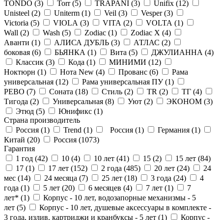
TONDO (
3
)
Torr (
5
)
TRAPANI (
3
)
Unifix (
12
)
Unisteel (
2
)
Uniterm (
1
)
Veil (
3
)
Vesper (
3
)
Victoria (
5
)
VIOLA (
3
)
VITA (
2
)
VOLTA (
1
)
Wall (
2
)
Wash (
5
)
Zodiac (
1
)
Zodiac X (
4
)
Аванти (
1
)
АЛИСА ДУБЛЬ (
3
)
АТЛАС (
2
)
боковая (
6
)
БЬЯНКА (
1
)
Вита (
5
)
ДЖУЛИАННА (
4
)
Классик (
3
)
Кода (
1
)
МИНИМИ (
12
)
Ноктюрн (
1
)
Нота New (
4
)
Прованс (
6
)
Рама
универсальная (
12
)
Рама универсальная ПУ (
1
)
РЕВО (
7
)
Соната (
18
)
Стиль (
2
)
ТR (
2
)
ТГ (
4
)
Тигода (
2
)
Универсальная (
8
)
Уют (
2
)
ЭКОНОМ (
3
)
Этюд (
5
)
Юнификс (
1
)
Страна производитель
Россия (
1
)
Trend (
1
)
Россия (
1
)
Германия (
1
)
Китай (
20
)
Россия (
1073
)
Гарантия
1 год (
42
)
10 (
4
)
10 лет (
41
)
15 (
2
)
15 лет (
84
)
17 (
1
)
17 лет (
152
)
2 года (
485
)
20 лет (
24
)
24
мес (
14
)
24 месяца (
7
)
25 лет (
18
)
3 года (
24
)
4
года (
1
)
5 лет (
20
)
6 месяцев (
4
)
7 лет (
1
)
7
лет* (
1
)
Корпус - 10 лет, водозапорные механизмы - 5
лет (
5
)
Корпус - 10 лет, душевые аксессуары в комплекте -
3 года, излив, картриджи и кранбуксы - 5 лет (
1
)
Корпус -