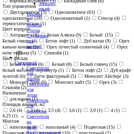
воронка-водоворот (
3
)
каскадный слив (
6
)
Зеркало-
Тип управления
шкаф
Двухзахватное (
5
)
Однозахватное (
63
)
Шкафы
однозахватные (
18
)
Однозахватный (
1
)
Сенсор (
4
)
и
термостатические (
1
)
пеналы
Цвет корпуса
Столы
Антрацит (
18
)
Белая Аляска (
9
)
Белый (
15
)
Стульчики
Белый глянец (
4
)
Бетон лофт (
1
)
Дуб ватан (
9
)
Орех
для
ванной
каньон коньяк (
5
)
Орех лучистый солнечный (
4
)
Орех
ноче тортона (
5
)
Секвойя (
1
)
Цвет фасада
Смесители
Белая Аляска (
6
)
Белый (
8
)
Белый глянец (
15
)
Смесители
белый матовый перламутр (
1
)
Бетон лофт (
2
)
Дуб крафт
для
золотой (
6
)
Латте фактурный (
5
)
Монолит Айсберг (
3
)
ванны
Монолит Дарк (
6
)
Монолит найт (
5
)
Орех (
3
)
Смесители
Секвойя (
2
)
для
Назначение
душа
для ванны (
1
)
Смеситель
Площадь ванной, м2
для
2,6 (
4
)
3 (
4
)
3,5 (
4
)
3,6 (
1
)
3,9 (
1
)
4 (
1
)
раковины
4,25 (
1
)
Смесители
Монтаж
на
напольная (
6
)
напольный (
4
)
Подвесная (
15
)
биде
Комплектующие
Подвесное (
1
)
подвесной (
10
)
пристенный (
2
)