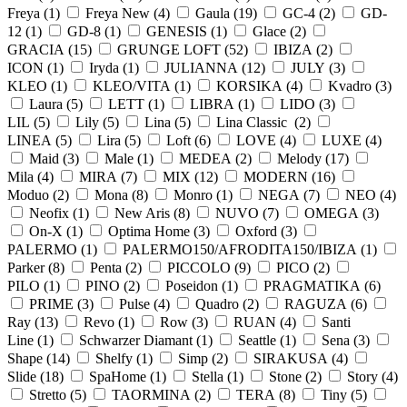
Freya (
1
)
Freya New (
4
)
Gaula (
19
)
GC-4 (
2
)
GD-
12 (
1
)
GD-8 (
1
)
GENESIS (
1
)
Glace (
2
)
GRACIA (
15
)
GRUNGE LOFT (
52
)
IBIZA (
2
)
ICON (
1
)
Iryda (
1
)
JULIANNA (
12
)
JULY (
3
)
KLEO (
1
)
KLEO/VITA (
1
)
KORSIKA (
4
)
Kvadro (
3
)
Laura (
5
)
LETT (
1
)
LIBRA (
1
)
LIDO (
3
)
LIL (
5
)
Lily (
5
)
Lina (
5
)
Lina Classic (
2
)
LINEA (
5
)
Lira (
5
)
Loft (
6
)
LOVE (
4
)
LUXE (
4
)
Maid (
3
)
Male (
1
)
MEDEA (
2
)
Melody (
17
)
Mila (
4
)
MIRA (
7
)
MIX (
12
)
MODERN (
16
)
Moduo (
2
)
Mona (
8
)
Monro (
1
)
NEGA (
7
)
NEO (
4
)
Neofix (
1
)
New Aris (
8
)
NUVO (
7
)
OMEGA (
3
)
On-X (
1
)
Optima Home (
3
)
Oxford (
3
)
PALERMO (
1
)
PALERMO150/AFRODITA150/IBIZA (
1
)
Parker (
8
)
Penta (
2
)
PICCOLO (
9
)
PICO (
2
)
PILO (
1
)
PINO (
2
)
Poseidon (
1
)
PRAGMATIKA (
6
)
PRIME (
3
)
Pulse (
4
)
Quadro (
2
)
RAGUZA (
6
)
Ray (
13
)
Revo (
1
)
Row (
3
)
RUAN (
4
)
Santi
Line (
1
)
Schwarzer Diamant (
1
)
Seattle (
1
)
Sena (
3
)
Shape (
14
)
Shelfy (
1
)
Simp (
2
)
SIRAKUSA (
4
)
Slide (
18
)
SpaHome (
1
)
Stella (
1
)
Stone (
2
)
Story (
4
)
Stretto (
5
)
TAORMINA (
2
)
TERA (
8
)
Tiny (
5
)