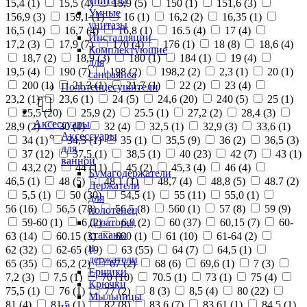
унитазы
15,4 (
1
)
15,5 (
4
)
15,9 (
5
)
150 (
1
)
151,6 (
3
)
Умные
156,9 (
3
)
159,1 (
1
)
16 (
1
)
16,2 (
2
)
16,35 (
1
)
унитазы
16,5 (
14
)
16,7 (
4
)
16,8 (
1
)
16.5 (
4
)
17 (
4
)
Инсталляции
17,2 (
3
)
17,9 (
7
)
170 (
4
)
176 (
1
)
18 (
8
)
18,6 (
4
)
Комплектующие
18,7 (
2
)
18,9 (
3
)
180 (
1
)
184 (
1
)
19 (
4
)
для
19,5 (
4
)
190 (
7
)
198 (
2
)
198,2 (
2
)
2,3 (
1
)
20 (
1
)
санфаянса
200 (
1
)
21,3 (
1
)
21,7 (
1
)
22 (
2
)
23 (
4
)
Полотенцесушители
23,2 (
1
)
23,6 (
1
)
24 (
5
)
24,6 (
20
)
240 (
5
)
25 (
1
)
25,5 (
20
)
25,9 (
2
)
25.5 (
1
)
27,2 (
2
)
28,4 (
3
)
Аксессуары
28,9 (
2
)
30 (
4
)
32 (
4
)
32,5 (
1
)
32,9 (
3
)
33,6 (
1
)
Аксессуары
34 (
1
)
34,5 (
1
)
35 (
1
)
35,5 (
9
)
36 (
2
)
36,5 (
3
)
для
37 (
12
)
37,5 (
1
)
38,5 (
1
)
40 (
23
)
42 (
7
)
43 (
1
)
ванной
43,2 (
2
)
44 (
11
)
45 (
2
)
45,3 (
4
)
46 (
4
)
Бумагодержатели
46,5 (
1
)
48 (
5
)
48,1 (
1
)
48,7 (
4
)
48,8 (
5
)
48.7 (
2
)
Держатели
5,5 (
1
)
50 (
30
)
54,5 (
1
)
55 (
11
)
55,0 (
1
)
для
56 (
16
)
56,5 (
78
)
56.5 (
8
)
560 (
1
)
57 (
8
)
59 (
9
)
полотенец
Дозаторы,
59-60 (
1
)
6 (
2
)
6,9 (
2
)
60 (
37
)
60,15 (
7
)
60-
стаканы
63 (
14
)
60.15 (
3
)
600 (
1
)
61 (
10
)
61-64 (
2
)
и
62 (
32
)
62-65 (
19
)
63 (
55
)
64 (
7
)
64,5 (
1
)
держатели
65 (
35
)
65,2 (
2
)
67 (
2
)
68 (
6
)
69,6 (
1
)
7 (
3
)
Ершики
7,2 (
3
)
7,5 (
1
)
70 (
10
)
70.5 (
1
)
73 (
1
)
75 (
4
)
Крючки
75,5 (
1
)
76 (
1
)
77 (
2
)
8 (
3
)
8,5 (
4
)
80 (
22
)
Мыльницы
81 (
4
)
81,5 (
1
)
82 (
8
)
83,6 (
7
)
83,61 (
1
)
84,5 (
1
)