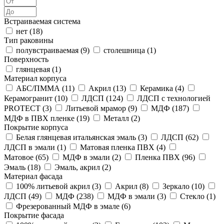
Встраиваемая система
нет (
18
)
Тип раковины
полувстраиваемая (
9
)
столешница (
1
)
Поверхность
глянцевая (
1
)
Материал корпуса
АБС/ПММА (
11
)
Акрил (
13
)
Керамика (
4
)
Керамогранит (
10
)
ЛДСП (
124
)
ЛДСП с технологией
PROTECT (
3
)
Литьевой мрамор (
9
)
МДФ (
187
)
МДФ в ПВХ пленке (
19
)
Металл (
2
)
Покрытие корпуса
Белая глянцевая итальянская эмаль (
3
)
ЛДСП (
62
)
ЛДСП в эмали (
1
)
Матовая пленка ПВХ (
4
)
Матовое (
65
)
МДФ в эмали (
2
)
Пленка ПВХ (
96
)
Эмаль (
18
)
Эмаль, акрил (
2
)
Материал фасада
100% литьевой акрил (
3
)
Акрил (
8
)
Зеркало (
10
)
ЛДСП (
49
)
МДФ (
238
)
МДФ в эмали (
3
)
Стекло (
1
)
Фрезерованный МДФ в эмале (
6
)
Покрытие фасада