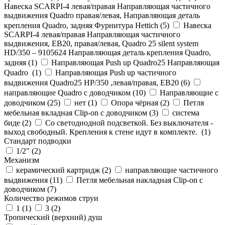
Навеска SCARPI-4 левая/правая Направляющая частичного
выдвижения Quadro правая/левая, Направляющая деталь
крепления Quadro, задняя Фурнитура Hettich (
5
)
Навеска
SCARPI-4 левая/правая Направляющая частичного
выдвижения, ЕВ20, правая/левая, Quadro 25 silent system
HD/350 – 9105624 Направляющая деталь крепления Quadro,
задняя (
1
)
Направляющая Push up Quadro25 Направляющая
Quadro (
1
)
Направляющая Push up частичного
выдвижения Quadro25 НР/350 ,левая/правая, ЕВ20 (
6
)
направляющие Quadro с доводчиком (
10
)
Направляющие с
доводчиком (
25
)
нет (
1
)
Опора чёрная (
2
)
Петля
мебельная вкладная Clip-on с доводчиком (
3
)
система
биде (
2
)
Со светодиодной подсветкой. Без выключателя -
выход свободный. Крепления к стене идут в комплекте. (
1
)
Стандарт подводки
1/2" (
2
)
Механизм
керамический картридж (
2
)
направляющие частичного
выдвижения (
11
)
Петля мебельная накладная Clip-on с
доводчиком (
7
)
Количество режимов струи
1 (
1
)
3 (
2
)
Тропический (верхний) душ