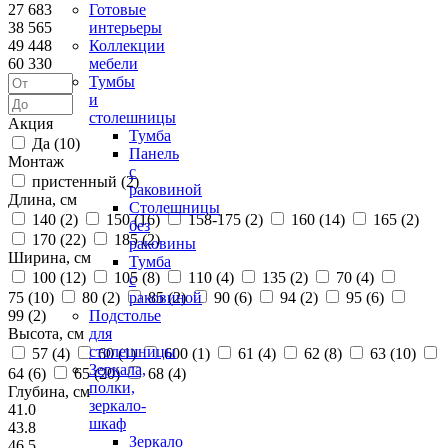
27 683
Готовые
38 565
интерьеры
49 448
Коллекции
60 330
мебели
Тумбы
и
столешницы
Акция
Тумба
Да (
10
)
Панель
Монтаж
с
пристенный (
2
)
раковиной
Длина, см
Столешницы
140 (
2
)
150 (
16
)
158-175 (
2
)
160 (
14
)
165 (
2
)
без
170 (
22
)
185 (
2
)
раковины
Ширина, см
Тумба
100 (
12
)
105 (
8
)
110 (
4
)
135 (
2
)
70 (
4
)
с
75 (
10
)
80 (
2
)
85 (
2
)
90 (
6
)
94 (
2
)
95 (
6
)
раковиной
99 (
2
)
Подстолье
Высота, см
для
столешницы
57 (
4
)
60 (
1
)
600 (
1
)
61 (
4
)
62 (
8
)
63 (
10
)
Зеркала,
64 (
6
)
65 (
20
)
68 (
4
)
полки,
Глубина, см
зеркало-
41.0
шкаф
43.8
Зеркало
46.5