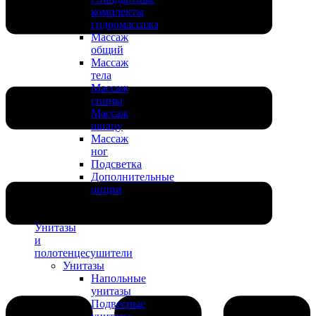
комплекты
гидромассажа
Массаж
общий
Массаж
тела
Массаж
спины
Массаж
шиацу
Массаж
ног
Подсветка
Дополнительные
опции
Унитазы
и
полотенцесушители
Унитазы
Напольные
унитазы
Подвесные