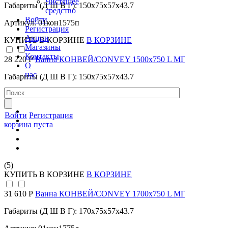
Чистящее
Габариты (Д Ш В Г): 150x75x57x43.7
средство
Войти
Артикул: 01кон1575п
Регистрация
Акции
КУПИТЬ
В КОРЗИНЕ
В КОРЗИНЕ
Магазины
Контакты
28 220 Р
Ванна КОНВЕЙ/CONVEY 1500х750 L МГ
О
нас
Габариты (Д Ш В Г): 150x75x57x43.7
Артикул: 01кон1575л
Войти
Регистрация
корзина пуста
(5)
КУПИТЬ
В КОРЗИНЕ
В КОРЗИНЕ
31 610 Р
Ванна КОНВЕЙ/CONVEY 1700х750 L МГ
Габариты (Д Ш В Г): 170x75x57x43.7