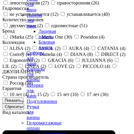
левосторонняя (
27
)
правосторонняя (
26
)
для
Гидромассаж
ванн
не устанавливается (
12
)
устанавливается (
40
)
Панели
Количество человек
для
двухместные (
2
)
одноместные (
51
)
ванн
Бренд
Лицевая
панель
1Marka (
25
)
Marka One (
30
)
Poseidon (
4
)
Боковая
Коллекция
панель
ALISA (
2
)
ASSOL (
2
)
AURA (
4
)
CATANIA (
4
)
Сифоны
Convey (
4
)
Damelia (
4
)
DIANA (
8
)
DIRECT (
2
)
для
Ergonomika (
2
)
GRACIA (
6
)
JULIANNA (
6
)
ванн
LIL (
2
)
LINEA (
2
)
LOVE (
2
)
PICCOLO (
4
)
Карнизы
ДЖУЛИАННА (
4
)
для
Страна производитель
ванны
Россия (
59
)
Шторки
Гарантия
для
10 лет (
4
)
15 (
2
)
15 лет (
16
)
17 лет (
36
)
ванн
Подголовники
Ручки
для
Вид каталога
ванны
Гидромассажные
опции
Стандартные