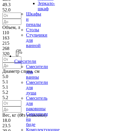
Зеркало-
49.3
шкаф
52.0
Шкафы
и
пеналы
Объем, л
Столы
110
Стульчики
163
для
215
ванной
268
320
Смесители
Смесители
Диаметр слива, см
для
5.0
ванны
5.1
Смесители
5.1
для
5.2
душа
5.2
Смеситель
для
раковины
Смесители
Вес, кг (без упаковки)
на
18.0
биде
23.5
Комплектующие
29.0