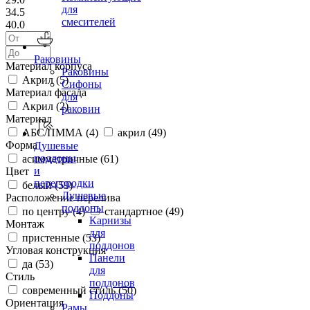
для
34.5
смесителей
40.0
Раковины
Материал корпуса
Раковины
Акрил (
5
)
Сифоны
Материал фасада
для
Акрил (
2
)
раковин
Материал
АБС/ПММА (
4
)
акрил (
49
)
Форма
Душевые
поддоны
асимметричные (
61
)
и
Цвет
перегородки
белый (
59
)
Душевые
Расположение перелива
поддоны
по центру (
4
)
стандартное (
49
)
Карнизы
Монтаж
для
пристенные (
53
)
поддонов
Угловая конструкция
Панели
да (
53
)
для
Стиль
поддонов
современный стиль (
50
)
Поддоны
Ориентация
Рамы