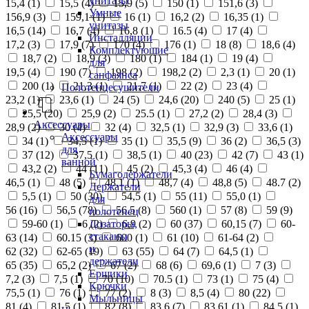
унитазы
15,4 (
1
)
15,5 (
4
)
15,9 (
5
)
150 (
1
)
151,6 (
3
)
Умные
156,9 (
3
)
159,1 (
1
)
16 (
1
)
16,2 (
2
)
16,35 (
1
)
унитазы
16,5 (
14
)
16,7 (
4
)
16,8 (
1
)
16.5 (
4
)
17 (
4
)
Инсталляции
17,2 (
3
)
17,9 (
7
)
170 (
4
)
176 (
1
)
18 (
8
)
18,6 (
4
)
Комплектующие
18,7 (
2
)
18,9 (
3
)
180 (
1
)
184 (
1
)
19 (
4
)
для
19,5 (
4
)
190 (
7
)
198 (
2
)
198,2 (
2
)
2,3 (
1
)
20 (
1
)
санфаянса
200 (
1
)
21,3 (
1
)
21,7 (
1
)
22 (
2
)
23 (
4
)
Полотенцесушители
23,2 (
1
)
23,6 (
1
)
24 (
5
)
24,6 (
20
)
240 (
5
)
25 (
1
)
25,5 (
20
)
25,9 (
2
)
25.5 (
1
)
27,2 (
2
)
28,4 (
3
)
Аксессуары
28,9 (
2
)
30 (
4
)
32 (
4
)
32,5 (
1
)
32,9 (
3
)
33,6 (
1
)
Аксессуары
34 (
1
)
34,5 (
1
)
35 (
1
)
35,5 (
9
)
36 (
2
)
36,5 (
3
)
для
37 (
12
)
37,5 (
1
)
38,5 (
1
)
40 (
23
)
42 (
7
)
43 (
1
)
ванной
43,2 (
2
)
44 (
11
)
45 (
2
)
45,3 (
4
)
46 (
4
)
Бумагодержатели
46,5 (
1
)
48 (
5
)
48,1 (
1
)
48,7 (
4
)
48,8 (
5
)
48.7 (
2
)
Держатели
5,5 (
1
)
50 (
30
)
54,5 (
1
)
55 (
11
)
55,0 (
1
)
для
56 (
16
)
56,5 (
78
)
56.5 (
8
)
560 (
1
)
57 (
8
)
59 (
9
)
полотенец
Дозаторы,
59-60 (
1
)
6 (
2
)
6,9 (
2
)
60 (
37
)
60,15 (
7
)
60-
стаканы
63 (
14
)
60.15 (
3
)
600 (
1
)
61 (
10
)
61-64 (
2
)
и
62 (
32
)
62-65 (
19
)
63 (
55
)
64 (
7
)
64,5 (
1
)
держатели
65 (
35
)
65,2 (
2
)
67 (
2
)
68 (
6
)
69,6 (
1
)
7 (
3
)
Ершики
7,2 (
3
)
7,5 (
1
)
70 (
10
)
70.5 (
1
)
73 (
1
)
75 (
4
)
Крючки
75,5 (
1
)
76 (
1
)
77 (
2
)
8 (
3
)
8,5 (
4
)
80 (
22
)
Мыльницы
81 (
4
)
81,5 (
1
)
82 (
8
)
83,6 (
7
)
83,61 (
1
)
84,5 (
1
)