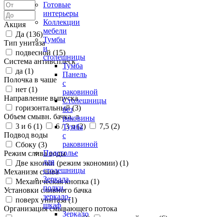
Готовые
интерьеры
Коллекции
Акция
мебели
Да (
136
)
Тумбы
Тип унитаза
и
подвесной (
15
)
столешницы
Система антивсплеск
Тумба
да (
1
)
Панель
Полочка в чаше
с
нет (
1
)
раковиной
Направление выпуска
Столешницы
горизонтальный (
3
)
без
Объем смывн. бачка, л
раковины
3 и 6 (
1
)
6 / 3 л (
2
)
7,5 (
2
)
Тумба
Подвод воды
с
раковиной
Сбоку (
3
)
Подстолье
Режим слива воды
для
Две кнопки (режим экономии) (
1
)
столешницы
Механизм слива
Зеркала,
Механическая кнопка (
1
)
полки,
Установки сливного бачка
зеркало-
поверх унитаза (
1
)
шкаф
Организация смывающего потока
Зеркало