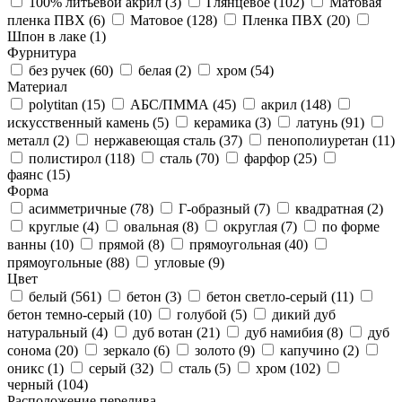
100% литьевой акрил (
3
)
Глянцевое (
102
)
Матовая
пленка ПВХ (
6
)
Матовое (
128
)
Пленка ПВХ (
20
)
Шпон в лаке (
1
)
Фурнитура
без ручек (
60
)
белая (
2
)
хром (
54
)
Материал
polytitan (
15
)
АБС/ПММА (
45
)
акрил (
148
)
искусственный камень (
5
)
керамика (
3
)
латунь (
91
)
металл (
2
)
нержавеющая сталь (
37
)
пенополиуретан (
11
)
полистирол (
118
)
сталь (
70
)
фарфор (
25
)
фаянс (
15
)
Форма
асимметричные (
78
)
Г-образный (
7
)
квадратная (
2
)
круглые (
4
)
овальная (
8
)
округлая (
7
)
по форме
ванны (
10
)
прямой (
8
)
прямоугольная (
40
)
прямоугольные (
88
)
угловые (
9
)
Цвет
белый (
561
)
бетон (
3
)
бетон светло-серый (
11
)
бетон темно-серый (
10
)
голубой (
5
)
дикий дуб
натуральный (
4
)
дуб вотан (
21
)
дуб намибия (
8
)
дуб
сонома (
20
)
зеркало (
6
)
золото (
9
)
капучино (
2
)
оникс (
1
)
серый (
32
)
сталь (
5
)
хром (
102
)
черный (
104
)
Расположение перелива