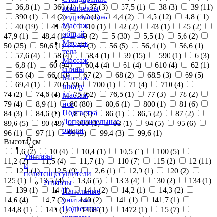
36,8 (
1
)
360 (
1
)
37 (
3
)
37,5 (
1
)
38 (
3
)
39 (
11
)
комплекты
390 (
1
)
4 (
2
)
4,2 (
1
)
4,4 (
2
)
4,5 (
12
)
4,8 (
11
)
гидромассажа
Массаж
40 (
19
)
41 (
2
)
410 (
1
)
42 (
2
)
43 (
1
)
45 (
2
)
общий
47,9 (
1
)
48,4 (
1
)
49 (
2
)
5 (
30
)
5,5 (
1
)
5,6 (
2
)
Массаж
50 (
25
)
50,6 (
1
)
55 (
3
)
56 (
5
)
56,4 (
1
)
56,6 (
1
)
тела
57,6 (
4
)
58 (
4
)
58,4 (
1
)
59 (
15
)
590 (
1
)
6 (
3
)
Массаж
6,8 (
1
)
60 (
94
)
60,4 (
4
)
61 (
4
)
610 (
4
)
62 (
1
)
спины
65 (
4
)
66 (
10
)
67 (
2
)
68 (
2
)
68,5 (
3
)
69 (
5
)
Массаж
69,4 (
1
)
70 (
120
)
700 (
1
)
71 (
4
)
710 (
4
)
шиацу
74 (
2
)
74,6 (
4
)
75 (
62
)
76,5 (
1
)
77 (
3
)
78 (
2
)
Массаж
79 (
4
)
8,9 (
1
)
80 (
80
)
80,6 (
1
)
800 (
1
)
81 (
6
)
ног
Подсветка
84 (
3
)
84,6 (
1
)
85 (
3
)
86 (
1
)
86,5 (
2
)
87 (
2
)
Дополнительные
89,6 (
5
)
90 (
49
)
900 (
1
)
93 (
1
)
94 (
5
)
95 (
6
)
опции
96 (
1
)
97 (
1
)
99 (
3
)
99,4 (
3
)
99,6 (
1
)
Высота, см
1,6 (
2
)
10 (
4
)
10,4 (
1
)
10,5 (
1
)
100 (
5
)
Унитазы
11,2 (
2
)
11,5 (
4
)
11,7 (
1
)
110 (
7
)
115 (
2
)
12 (
11
)
и
12,1 (
1
)
12,5 (
9
)
12,6 (
1
)
12,9 (
1
)
120 (
2
)
полотенцесушители
125 (
1
)
13,5 (
4
)
13,6 (
5
)
13.3 (
4
)
130 (
2
)
134 (
1
)
Унитазы
139 (
1
)
14 (
1
)
14,1 (
2
)
14,2 (
1
)
14,3 (
2
)
Напольные
14,6 (
4
)
14,7 (
2
)
140 (
2
)
141 (
1
)
141,7 (
1
)
унитазы
Подвесные
144,8 (
1
)
145 (
1
)
1468 (
1
)
1472 (
1
)
15 (
7
)