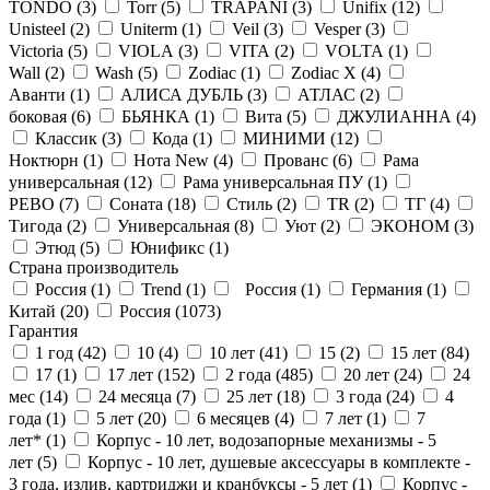
TONDO (
3
)
Torr (
5
)
TRAPANI (
3
)
Unifix (
12
)
Unisteel (
2
)
Uniterm (
1
)
Veil (
3
)
Vesper (
3
)
Victoria (
5
)
VIOLA (
3
)
VITA (
2
)
VOLTA (
1
)
Wall (
2
)
Wash (
5
)
Zodiac (
1
)
Zodiac X (
4
)
Аванти (
1
)
АЛИСА ДУБЛЬ (
3
)
АТЛАС (
2
)
боковая (
6
)
БЬЯНКА (
1
)
Вита (
5
)
ДЖУЛИАННА (
4
)
Классик (
3
)
Кода (
1
)
МИНИМИ (
12
)
Ноктюрн (
1
)
Нота New (
4
)
Прованс (
6
)
Рама
универсальная (
12
)
Рама универсальная ПУ (
1
)
РЕВО (
7
)
Соната (
18
)
Стиль (
2
)
ТR (
2
)
ТГ (
4
)
Тигода (
2
)
Универсальная (
8
)
Уют (
2
)
ЭКОНОМ (
3
)
Этюд (
5
)
Юнификс (
1
)
Страна производитель
Россия (
1
)
Trend (
1
)
Россия (
1
)
Германия (
1
)
Китай (
20
)
Россия (
1073
)
Гарантия
1 год (
42
)
10 (
4
)
10 лет (
41
)
15 (
2
)
15 лет (
84
)
17 (
1
)
17 лет (
152
)
2 года (
485
)
20 лет (
24
)
24
мес (
14
)
24 месяца (
7
)
25 лет (
18
)
3 года (
24
)
4
года (
1
)
5 лет (
20
)
6 месяцев (
4
)
7 лет (
1
)
7
лет* (
1
)
Корпус - 10 лет, водозапорные механизмы - 5
лет (
5
)
Корпус - 10 лет, душевые аксессуары в комплекте -
3 года, излив, картриджи и кранбуксы - 5 лет (
1
)
Корпус -