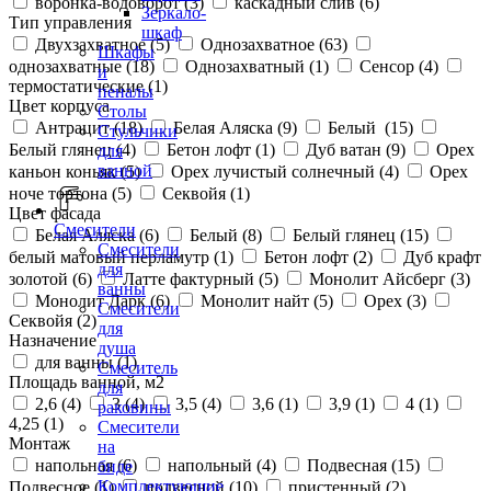
воронка-водоворот (
3
)
каскадный слив (
6
)
Зеркало-
Тип управления
шкаф
Двухзахватное (
5
)
Однозахватное (
63
)
Шкафы
однозахватные (
18
)
Однозахватный (
1
)
Сенсор (
4
)
и
термостатические (
1
)
пеналы
Цвет корпуса
Столы
Антрацит (
18
)
Белая Аляска (
9
)
Белый (
15
)
Стульчики
Белый глянец (
4
)
Бетон лофт (
1
)
Дуб ватан (
9
)
Орех
для
ванной
каньон коньяк (
5
)
Орех лучистый солнечный (
4
)
Орех
ноче тортона (
5
)
Секвойя (
1
)
Цвет фасада
Смесители
Белая Аляска (
6
)
Белый (
8
)
Белый глянец (
15
)
Смесители
белый матовый перламутр (
1
)
Бетон лофт (
2
)
Дуб крафт
для
золотой (
6
)
Латте фактурный (
5
)
Монолит Айсберг (
3
)
ванны
Монолит Дарк (
6
)
Монолит найт (
5
)
Орех (
3
)
Смесители
Секвойя (
2
)
для
Назначение
душа
для ванны (
1
)
Смеситель
Площадь ванной, м2
для
2,6 (
4
)
3 (
4
)
3,5 (
4
)
3,6 (
1
)
3,9 (
1
)
4 (
1
)
раковины
4,25 (
1
)
Смесители
Монтаж
на
напольная (
6
)
напольный (
4
)
Подвесная (
15
)
биде
Комплектующие
Подвесное (
1
)
подвесной (
10
)
пристенный (
2
)