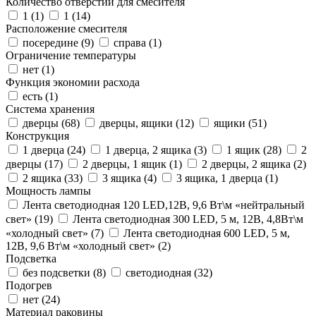
Количество отверстий для смесителя
1 (
1
)
1 (
14
)
Расположение смесителя
посередине (
9
)
справа (
1
)
Ограничение температуры
нет (
1
)
Функция экономии расхода
есть (
1
)
Система хранения
дверцы (
68
)
дверцы, ящики (
12
)
ящики (
51
)
Конструкция
1 дверца (
24
)
1 дверца, 2 ящика (
3
)
1 ящик (
28
)
2
дверцы (
17
)
2 дверцы, 1 ящик (
1
)
2 дверцы, 2 ящика (
2
)
2 ящика (
33
)
3 ящика (
4
)
3 ящика, 1 дверца (
1
)
Мощность лампы
Лента светодиодная 120 LED,12В, 9,6 Вт\м «нейтральный
свет» (
19
)
Лента светодиодная 300 LED, 5 м, 12В, 4,8Вт\м
«холодный свет» (
7
)
Лента светодиодная 600 LED, 5 м,
12В, 9,6 Вт\м «холодный свет» (
2
)
Подсветка
без подсветки (
8
)
светодиодная (
32
)
Подогрев
нет (
24
)
Материал раковины