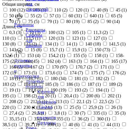
для
Общая ширина, см
смесителей
100 (
12
)
105 (
3
)
110 (
2
)
120 (
1
)
40 (
9
)
45 (
1
)
50 (
15
)
55 (
2
)
57 (
1
)
60 (
31
)
640 (
1
)
65 (
5
)
70 (
7
)
75 (
5
)
79 (
1
)
80 (
19
)
85 (
2
)
90 (
14
)
Раковины
Длина, см
Раковины
0,3 (
3
)
10 (
3
)
100 (
12
)
105 (
1
)
11,3 (
2
)
Сифоны
110 (
1
)
113,5 (
1
)
120 (
13
)
123 (
1
)
127 (
1
)
для
130 (
8
)
133 (
2
)
134 (
1
)
14 (
1
)
140 (
18
)
141,5 (
1
)
раковин
143 (
2
)
15 (
8
)
15,7 (
1
)
15,9 (
1
)
150 (
73
)
152,5 (
1
)
153 (
4
)
154,2 (
1
)
155 (
5
)
158 (
1
)
158-
Душевые
175 (
2
)
160 (
45
)
162 (
4
)
163 (
3
)
164 (
1
)
165 (
17
)
поддоны
166 (
2
)
167 (
2
)
170 (
97
)
170,7 (
2
)
171 (
1
)
и
172 (
1
)
173 (
5
)
173,6 (
1
)
174 (
7
)
175 (
7
)
176 (
2
)
перегородки
18 (
1
)
18,7 (
1
)
180 (
34
)
181 (
1
)
182 (
2
)
Душевые
183 (
2
)
184 (
3
)
185 (
3
)
186 (
1
)
187 (
1
)
189 (
2
)
поддоны
19 (
1
)
19,8 (
1
)
190 (
19
)
193 (
2
)
194 (
1
)
Карнизы
195 (
1
)
198 (
2
)
20 (
1
)
20,4 (
1
)
200 (
6
)
202 (
1
)
для
208 (
2
)
212,5 (
1
)
213 (
1
)
22,1 (
2
)
22,5 (
2
)
поддонов
220 (
1
)
230 (
1
)
24,5 (
13
)
25 (
5
)
25,9 (
2
)
26 (
3
)
Панели
для
27,4 (
2
)
29,5 (
1
)
3,8 (
1
)
30 (
7
)
335 (
1
)
35 (
3
)
поддонов
35,15 (
1
)
35,5 (
2
)
355 (
1
)
36 (
2
)
360 (
1
)
Поддоны
38,5 (
1
)
39,2 (
1
)
390 (
1
)
40 (
6
)
41 (
1
)
44 (
11
)
Рамы