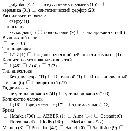
polytitan (
43
)
искусственный камень (
15
)
керамика (
31
)
сантехнический фарфор (
28
)
Расположение рычага
сверху (
1
)
Тип излива
каскадная (
1
)
поворотный (
9
)
фиксированный (
48
)
Выдвижной излив
нет (
19
)
Тип подводки
1217 (
1
)
Подключается к общей эл. сети комнаты (
1
)
Количество монтажных отверстий
1 (
48
)
2 (
41
)
3 (
2
)
Тип дивертора
Без дивертора (
11
)
Вытяжной (
1
)
Интегрированный
в излив (
6
)
Поворотный (
25
)
Гидромассаж
не устанавливается (
41
)
устанавливается (
108
)
Количество человек
1 (
16
)
двухместные (
17
)
одноместные (
122
)
Бренд
1Marka (
730
)
ABBER (
1
)
Aima (
14
)
Cersanit (
6
)
Florentina (
4
)
Iddis (
148
)
Marka One (
222
)
Milardo (
3
)
Poseidon (
42
)
Santek (
6
)
SantiLine (
9
)