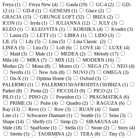
Freya (
1
)
Freya New (
4
)
Gaula (
19
)
GC-4 (
2
)
GD-
12 (
1
)
GD-8 (
1
)
GENESIS (
1
)
Glace (
2
)
GRACIA (
15
)
GRUNGE LOFT (
52
)
IBIZA (
2
)
ICON (
1
)
Iryda (
1
)
JULIANNA (
12
)
JULY (
3
)
KLEO (
1
)
KLEO/VITA (
1
)
KORSIKA (
4
)
Kvadro (
3
)
Laura (
5
)
LETT (
1
)
LIBRA (
1
)
LIDO (
3
)
LIL (
5
)
Lily (
5
)
Lina (
5
)
Lina Classic (
2
)
LINEA (
5
)
Lira (
5
)
Loft (
6
)
LOVE (
4
)
LUXE (
4
)
Maid (
3
)
Male (
1
)
MEDEA (
2
)
Melody (
17
)
Mila (
4
)
MIRA (
7
)
MIX (
12
)
MODERN (
16
)
Moduo (
2
)
Mona (
8
)
Monro (
1
)
NEGA (
7
)
NEO (
4
)
Neofix (
1
)
New Aris (
8
)
NUVO (
7
)
OMEGA (
3
)
On-X (
1
)
Optima Home (
3
)
Oxford (
3
)
PALERMO (
1
)
PALERMO150/AFRODITA150/IBIZA (
1
)
Parker (
8
)
Penta (
2
)
PICCOLO (
9
)
PICO (
2
)
PILO (
1
)
PINO (
2
)
Poseidon (
1
)
PRAGMATIKA (
6
)
PRIME (
3
)
Pulse (
4
)
Quadro (
2
)
RAGUZA (
6
)
Ray (
13
)
Revo (
1
)
Row (
3
)
RUAN (
4
)
Santi
Line (
1
)
Schwarzer Diamant (
1
)
Seattle (
1
)
Sena (
3
)
Shape (
14
)
Shelfy (
1
)
Simp (
2
)
SIRAKUSA (
4
)
Slide (
18
)
SpaHome (
1
)
Stella (
1
)
Stone (
2
)
Story (
4
)
Stretto (
5
)
TAORMINA (
2
)
TERA (
8
)
Tiny (
5
)