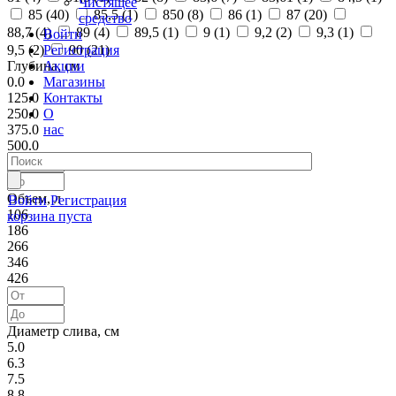
Чистящее
85 (
40
)
85,5 (
1
)
850 (
8
)
86 (
1
)
87 (
20
)
средство
88,7 (
4
)
89 (
4
)
89,5 (
1
)
9 (
1
)
9,2 (
2
)
9,3 (
1
)
Войти
Регистрация
9,5 (
2
)
90 (
21
)
Акции
Глубина, см
Магазины
0.0
Контакты
125.0
О
250.0
нас
375.0
500.0
Объем, л
Войти
Регистрация
106
корзина пуста
186
266
346
426
Диаметр слива, см
5.0
6.3
7.5
8.8