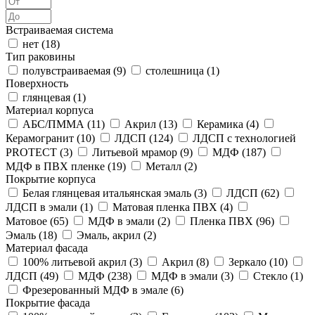
Встраиваемая система
нет (
18
)
Тип раковины
полувстраиваемая (
9
)
столешница (
1
)
Поверхность
глянцевая (
1
)
Материал корпуса
АБС/ПММА (
11
)
Акрил (
13
)
Керамика (
4
)
Керамогранит (
10
)
ЛДСП (
124
)
ЛДСП с технологией
PROTECT (
3
)
Литьевой мрамор (
9
)
МДФ (
187
)
МДФ в ПВХ пленке (
19
)
Металл (
2
)
Покрытие корпуса
Белая глянцевая итальянская эмаль (
3
)
ЛДСП (
62
)
ЛДСП в эмали (
1
)
Матовая пленка ПВХ (
4
)
Матовое (
65
)
МДФ в эмали (
2
)
Пленка ПВХ (
96
)
Эмаль (
18
)
Эмаль, акрил (
2
)
Материал фасада
100% литьевой акрил (
3
)
Акрил (
8
)
Зеркало (
10
)
ЛДСП (
49
)
МДФ (
238
)
МДФ в эмали (
3
)
Стекло (
1
)
Фрезерованный МДФ в эмале (
6
)
Покрытие фасада