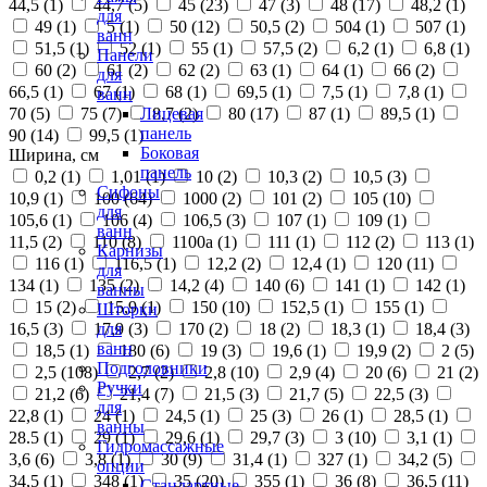
44,5 (
1
)
44,7 (
5
)
45 (
23
)
47 (
3
)
48 (
17
)
48,2 (
1
)
для
49 (
1
)
5 (
1
)
50 (
12
)
50,5 (
2
)
504 (
1
)
507 (
1
)
ванн
51,5 (
1
)
52 (
1
)
55 (
1
)
57,5 (
2
)
6,2 (
1
)
6,8 (
1
)
Панели
60 (
2
)
61 (
2
)
62 (
2
)
63 (
1
)
64 (
1
)
66 (
2
)
для
66,5 (
1
)
67 (
1
)
68 (
1
)
69,5 (
1
)
7,5 (
1
)
7,8 (
1
)
ванн
70 (
5
)
75 (
7
)
8,7 (
2
)
80 (
17
)
87 (
1
)
89,5 (
1
)
Лицевая
панель
90 (
14
)
99,5 (
1
)
Боковая
Ширина, см
панель
0,2 (
1
)
1,01 (
1
)
10 (
2
)
10,3 (
2
)
10,5 (
3
)
Сифоны
10,9 (
1
)
100 (
64
)
1000 (
2
)
101 (
2
)
105 (
10
)
для
105,6 (
1
)
106 (
4
)
106,5 (
3
)
107 (
1
)
109 (
1
)
ванн
11,5 (
2
)
110 (
8
)
1100а (
1
)
111 (
1
)
112 (
2
)
113 (
1
)
Карнизы
116 (
1
)
116,5 (
1
)
12,2 (
2
)
12,4 (
1
)
120 (
11
)
для
134 (
1
)
135 (
2
)
14,2 (
4
)
140 (
6
)
141 (
1
)
142 (
1
)
ванны
15 (
2
)
15,9 (
1
)
150 (
10
)
152,5 (
1
)
155 (
1
)
Шторки
16,5 (
3
)
17,9 (
3
)
170 (
2
)
18 (
2
)
18,3 (
1
)
18,4 (
3
)
для
ванн
18,5 (
1
)
180 (
6
)
19 (
3
)
19,6 (
1
)
19,9 (
2
)
2 (
5
)
Подголовники
2,5 (
108
)
2,7 (
2
)
2,8 (
10
)
2,9 (
4
)
20 (
6
)
21 (
2
)
Ручки
21,2 (
6
)
21,4 (
7
)
21,5 (
3
)
21,7 (
5
)
22,5 (
3
)
для
22,8 (
1
)
24 (
1
)
24,5 (
1
)
25 (
3
)
26 (
1
)
28,5 (
1
)
ванны
28.5 (
1
)
29 (
1
)
29,6 (
1
)
29,7 (
3
)
3 (
10
)
3,1 (
1
)
Гидромассажные
3,6 (
6
)
3,8 (
1
)
30 (
9
)
31,4 (
1
)
327 (
1
)
34,2 (
5
)
опции
34,5 (
1
)
348 (
1
)
35 (
20
)
355 (
1
)
36 (
8
)
36,5 (
11
)
Стандартные