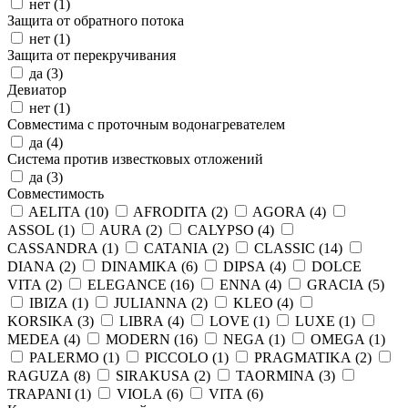
нет (
1
)
Защита от обратного потока
нет (
1
)
Защита от перекручивания
да (
3
)
Девиатор
нет (
1
)
Совместима с проточным водонагревателем
да (
4
)
Система против известковых отложений
да (
3
)
Совместимость
AELITA (
10
)
AFRODITA (
2
)
AGORA (
4
)
ASSOL (
1
)
AURA (
2
)
CALYPSO (
4
)
CASSANDRA (
1
)
CATANIA (
2
)
CLASSIC (
14
)
DIANA (
2
)
DINAMIKA (
6
)
DIPSA (
4
)
DOLCE
VITA (
2
)
ELEGANCE (
16
)
ENNA (
4
)
GRACIA (
5
)
IBIZA (
1
)
JULIANNA (
2
)
KLEO (
4
)
KORSIKA (
3
)
LIBRA (
4
)
LOVE (
1
)
LUXE (
1
)
MEDEA (
4
)
MODERN (
16
)
NEGA (
1
)
OMEGA (
1
)
PALERMO (
1
)
PICCOLO (
1
)
PRAGMATIKA (
2
)
RAGUZA (
8
)
SIRAKUSA (
2
)
TAORMINA (
3
)
TRAPANI (
1
)
VIOLA (
6
)
VITA (
6
)