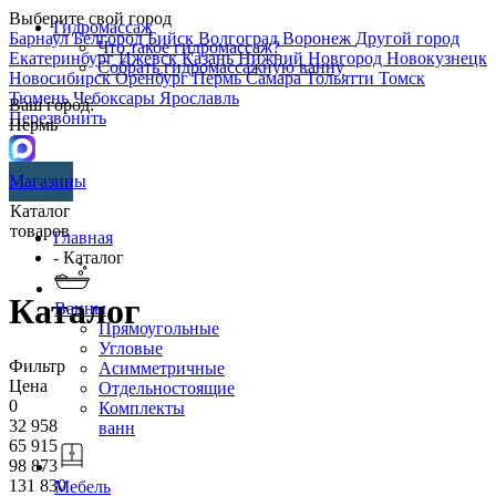
Выберите свой город
Гидромассаж
Барнаул
Белгород
Бийск
Волгоград
Воронеж
Другой город
Что такое гидромассаж?
Екатеринбург
Ижевск
Казань
Нижний Новгород
Новокузнецк
Собрать гидромассажную ванну
Новосибирск
Оренбург
Пермь
Самара
Тольятти
Томск
Тюмень
Чебоксары
Ярославль
Ваш город:
Перезвонить
Пермь
Магазины
Каталог
товаров
Главная
- Каталог
Каталог
Ванны
Прямоугольные
Угловые
Фильтр
Асимметричные
Цена
Отдельностоящие
0
Комплекты
32 958
ванн
65 915
98 873
131 830
Мебель