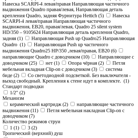
Навеска SCARPI-4 левая/правая Направляющая частичного
выдвижения Quadro правая/левая, Направляющая деталь
крепления Quadro, задняя Фурнитура Hettich (
5
)
Навеска
SCARPI-4 левая/правая Направляющая частичного
выдвижения, ЕВ20, правая/левая, Quadro 25 silent system
HD/350 – 9105624 Направляющая деталь крепления Quadro,
задняя (
1
)
Направляющая Push up Quadro25 Направляющая
Quadro (
1
)
Направляющая Push up частичного
выдвижения Quadro25 НР/350 ,левая/правая, ЕВ20 (
6
)
направляющие Quadro с доводчиком (
10
)
Направляющие с
доводчиком (
25
)
нет (
1
)
Опора чёрная (
2
)
Петля
мебельная вкладная Clip-on с доводчиком (
3
)
система
биде (
2
)
Со светодиодной подсветкой. Без выключателя -
выход свободный. Крепления к стене идут в комплекте. (
1
)
Стандарт подводки
1/2" (
2
)
Механизм
керамический картридж (
2
)
направляющие частичного
выдвижения (
11
)
Петля мебельная накладная Clip-on с
доводчиком (
7
)
Количество режимов струи
1 (
1
)
3 (
2
)
Тропический (верхний) душ