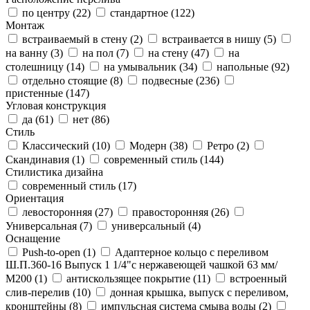
по центру (
22
)
стандартное (
122
)
Монтаж
встраиваемый в стену (
2
)
встраивается в нишу (
5
)
на ванну (
3
)
на пол (
7
)
на стену (
47
)
на
столешницу (
14
)
на умывальник (
34
)
напольные (
92
)
отдельно стоящие (
8
)
подвесные (
236
)
пристенные (
147
)
Угловая конструкция
да (
61
)
нет (
86
)
Стиль
Классический (
10
)
Модерн (
38
)
Ретро (
2
)
Скандинавия (
1
)
современный стиль (
144
)
Стилистика дизайна
современный стиль (
17
)
Ориентация
левосторонняя (
27
)
правосторонняя (
26
)
Универсальная (
7
)
универсальный (
4
)
Оснащение
Push-to-open (
1
)
Адаптерное кольцо с переливом
Ш.П.360-16 Выпуск 1 1/4"с нержавеющей чашкой 63 мм/
М200 (
1
)
антискользящее покрытие (
11
)
встроенный
слив-перелив (
10
)
донная крышка, выпуск с переливом,
кронштейны (
8
)
импульсная система смыва воды (
2
)