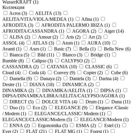
WasserKRAFT (
1
)
Коллекция
Acros (
3
)
AELITA (
13
)
AELITA/VITA/VIOLA/MEDEA (
1
)
Afina (
1
)
AFRODITA (
3
)
AFRODITA PALERMO IBIZA (
1
)
AFRODITA/CASSANDRA (
1
)
AGORA (
2
)
Aiger (
14
)
ALISA (
2
)
Amour (
2
)
Aris (
2
)
Art (
2
)
ASSOL (
4
)
ATLAS (
3
)
Atom (
1
)
AURA (
10
)
Avanti (
1
)
Axes (
1
)
Basic (
7
)
Bella (
1
)
Bella New (
6
)
Bianca (
5
)
Bild (
11
)
Blanco (
3
)
Bridge (
1
)
Bumble (
8
)
Calipso (
3
)
CALYPSO (
2
)
CASSANDRA (
2
)
CATANIA (
10
)
CLASSIC (
6
)
Cloud (
4
)
Coda (
4
)
Convey (
9
)
Copter (
2
)
Cube (
6
)
Damelia (
9
)
Danaya (
2
)
Daniela (
3
)
Darina (
4
)
Desire (
1
)
DIANA (
18
)
DINAMICA (
2
)
DINAMIKA (
2
)
DINAMIKA/AELITA (
1
)
DIPSA (
1
)
DIPSA/DINAMIKA/LIBRA/AELITA/CALYPSO/AGORA (
1
)
DIRECT (
5
)
DOLCE VITA (
4
)
Drum (
1
)
Duna (
11
)
Duo (
1
)
Eco (
2
)
ELEGANCE (
9
)
Elegance /Classic
/ Modern (
1
)
ELEGANCE/CLASSIC/ Modern (
1
)
ELEGANCE/CLASSIC/Modern (
5
)
ELEGANCE/Modern (
1
)
ENNA (
2
)
Ergonomika (
5
)
ESMA (
2
)
Estel (
1
)
Ever (
2
)
FLAT (
21
)
FLAT MG (
1
)
Forest (
1
)