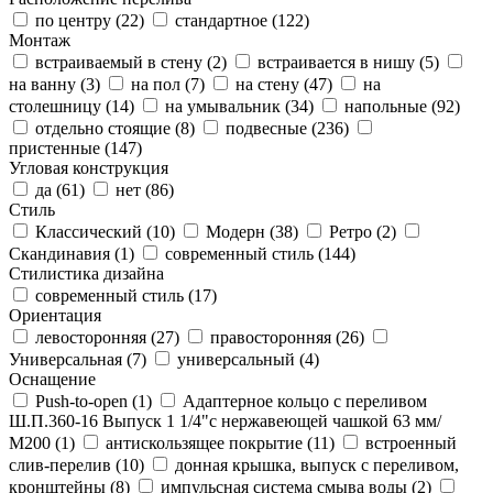
по центру (
22
)
стандартное (
122
)
Монтаж
встраиваемый в стену (
2
)
встраивается в нишу (
5
)
на ванну (
3
)
на пол (
7
)
на стену (
47
)
на
столешницу (
14
)
на умывальник (
34
)
напольные (
92
)
отдельно стоящие (
8
)
подвесные (
236
)
пристенные (
147
)
Угловая конструкция
да (
61
)
нет (
86
)
Стиль
Классический (
10
)
Модерн (
38
)
Ретро (
2
)
Скандинавия (
1
)
современный стиль (
144
)
Стилистика дизайна
современный стиль (
17
)
Ориентация
левосторонняя (
27
)
правосторонняя (
26
)
Универсальная (
7
)
универсальный (
4
)
Оснащение
Push-to-open (
1
)
Адаптерное кольцо с переливом
Ш.П.360-16 Выпуск 1 1/4"с нержавеющей чашкой 63 мм/
М200 (
1
)
антискользящее покрытие (
11
)
встроенный
слив-перелив (
10
)
донная крышка, выпуск с переливом,
кронштейны (
8
)
импульсная система смыва воды (
2
)