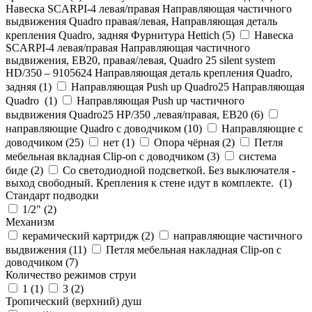
Навеска SCARPI-4 левая/правая Направляющая частичного
выдвижения Quadro правая/левая, Направляющая деталь
крепления Quadro, задняя Фурнитура Hettich (
5
)
Навеска
SCARPI-4 левая/правая Направляющая частичного
выдвижения, ЕВ20, правая/левая, Quadro 25 silent system
HD/350 – 9105624 Направляющая деталь крепления Quadro,
задняя (
1
)
Направляющая Push up Quadro25 Направляющая
Quadro (
1
)
Направляющая Push up частичного
выдвижения Quadro25 НР/350 ,левая/правая, ЕВ20 (
6
)
направляющие Quadro с доводчиком (
10
)
Направляющие с
доводчиком (
25
)
нет (
1
)
Опора чёрная (
2
)
Петля
мебельная вкладная Clip-on с доводчиком (
3
)
система
биде (
2
)
Со светодиодной подсветкой. Без выключателя -
выход свободный. Крепления к стене идут в комплекте. (
1
)
Стандарт подводки
1/2" (
2
)
Механизм
керамический картридж (
2
)
направляющие частичного
выдвижения (
11
)
Петля мебельная накладная Clip-on с
доводчиком (
7
)
Количество режимов струи
1 (
1
)
3 (
2
)
Тропический (верхний) душ