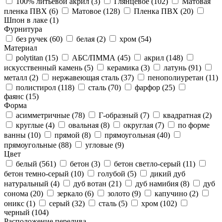
100% литьевой акрил (
3
)
Глянцевое (
102
)
Матовая
пленка ПВХ (
6
)
Матовое (
128
)
Пленка ПВХ (
20
)
Шпон в лаке (
1
)
Фурнитура
без ручек (
60
)
белая (
2
)
хром (
54
)
Материал
polytitan (
15
)
АБС/ПММА (
45
)
акрил (
148
)
искусственный камень (
5
)
керамика (
3
)
латунь (
91
)
металл (
2
)
нержавеющая сталь (
37
)
пенополиуретан (
11
)
полистирол (
118
)
сталь (
70
)
фарфор (
25
)
фаянс (
15
)
Форма
асимметричные (
78
)
Г-образный (
7
)
квадратная (
2
)
круглые (
4
)
овальная (
8
)
округлая (
7
)
по форме
ванны (
10
)
прямой (
8
)
прямоугольная (
40
)
прямоугольные (
88
)
угловые (
9
)
Цвет
белый (
561
)
бетон (
3
)
бетон светло-серый (
11
)
бетон темно-серый (
10
)
голубой (
5
)
дикий дуб
натуральный (
4
)
дуб вотан (
21
)
дуб намибия (
8
)
дуб
сонома (
20
)
зеркало (
6
)
золото (
9
)
капучино (
2
)
оникс (
1
)
серый (
32
)
сталь (
5
)
хром (
102
)
черный (
104
)
Расположение перелива