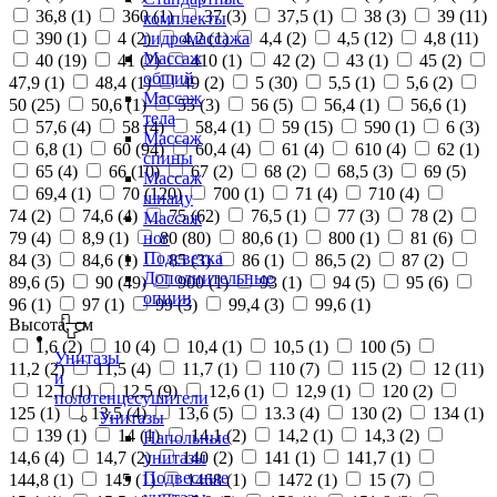
36,8 (
1
)
360 (
1
)
37 (
3
)
37,5 (
1
)
38 (
3
)
39 (
11
)
комплекты
390 (
1
)
4 (
2
)
4,2 (
1
)
4,4 (
2
)
4,5 (
12
)
4,8 (
11
)
гидромассажа
Массаж
40 (
19
)
41 (
2
)
410 (
1
)
42 (
2
)
43 (
1
)
45 (
2
)
общий
47,9 (
1
)
48,4 (
1
)
49 (
2
)
5 (
30
)
5,5 (
1
)
5,6 (
2
)
Массаж
50 (
25
)
50,6 (
1
)
55 (
3
)
56 (
5
)
56,4 (
1
)
56,6 (
1
)
тела
57,6 (
4
)
58 (
4
)
58,4 (
1
)
59 (
15
)
590 (
1
)
6 (
3
)
Массаж
6,8 (
1
)
60 (
94
)
60,4 (
4
)
61 (
4
)
610 (
4
)
62 (
1
)
спины
65 (
4
)
66 (
10
)
67 (
2
)
68 (
2
)
68,5 (
3
)
69 (
5
)
Массаж
69,4 (
1
)
70 (
120
)
700 (
1
)
71 (
4
)
710 (
4
)
шиацу
74 (
2
)
74,6 (
4
)
75 (
62
)
76,5 (
1
)
77 (
3
)
78 (
2
)
Массаж
79 (
4
)
8,9 (
1
)
80 (
80
)
80,6 (
1
)
800 (
1
)
81 (
6
)
ног
Подсветка
84 (
3
)
84,6 (
1
)
85 (
3
)
86 (
1
)
86,5 (
2
)
87 (
2
)
Дополнительные
89,6 (
5
)
90 (
49
)
900 (
1
)
93 (
1
)
94 (
5
)
95 (
6
)
опции
96 (
1
)
97 (
1
)
99 (
3
)
99,4 (
3
)
99,6 (
1
)
Высота, см
1,6 (
2
)
10 (
4
)
10,4 (
1
)
10,5 (
1
)
100 (
5
)
Унитазы
11,2 (
2
)
11,5 (
4
)
11,7 (
1
)
110 (
7
)
115 (
2
)
12 (
11
)
и
12,1 (
1
)
12,5 (
9
)
12,6 (
1
)
12,9 (
1
)
120 (
2
)
полотенцесушители
125 (
1
)
13,5 (
4
)
13,6 (
5
)
13.3 (
4
)
130 (
2
)
134 (
1
)
Унитазы
139 (
1
)
14 (
1
)
14,1 (
2
)
14,2 (
1
)
14,3 (
2
)
Напольные
14,6 (
4
)
14,7 (
2
)
140 (
2
)
141 (
1
)
141,7 (
1
)
унитазы
Подвесные
144,8 (
1
)
145 (
1
)
1468 (
1
)
1472 (
1
)
15 (
7
)