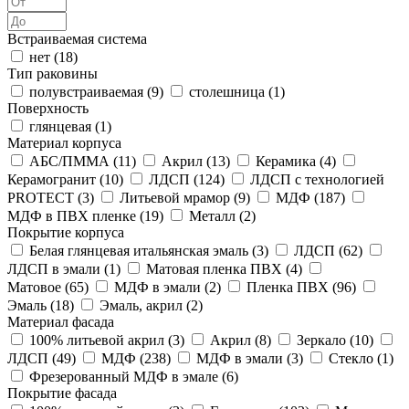
Встраиваемая система
нет (
18
)
Тип раковины
полувстраиваемая (
9
)
столешница (
1
)
Поверхность
глянцевая (
1
)
Материал корпуса
АБС/ПММА (
11
)
Акрил (
13
)
Керамика (
4
)
Керамогранит (
10
)
ЛДСП (
124
)
ЛДСП с технологией
PROTECT (
3
)
Литьевой мрамор (
9
)
МДФ (
187
)
МДФ в ПВХ пленке (
19
)
Металл (
2
)
Покрытие корпуса
Белая глянцевая итальянская эмаль (
3
)
ЛДСП (
62
)
ЛДСП в эмали (
1
)
Матовая пленка ПВХ (
4
)
Матовое (
65
)
МДФ в эмали (
2
)
Пленка ПВХ (
96
)
Эмаль (
18
)
Эмаль, акрил (
2
)
Материал фасада
100% литьевой акрил (
3
)
Акрил (
8
)
Зеркало (
10
)
ЛДСП (
49
)
МДФ (
238
)
МДФ в эмали (
3
)
Стекло (
1
)
Фрезерованный МДФ в эмале (
6
)
Покрытие фасада