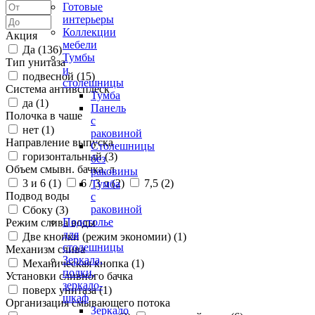
Готовые
интерьеры
Коллекции
Акция
мебели
Да (
136
)
Тумбы
Тип унитаза
и
подвесной (
15
)
столешницы
Система антивсплеск
Тумба
да (
1
)
Панель
Полочка в чаше
с
нет (
1
)
раковиной
Направление выпуска
Столешницы
горизонтальный (
3
)
без
Объем смывн. бачка, л
раковины
3 и 6 (
1
)
6 / 3 л (
2
)
7,5 (
2
)
Тумба
Подвод воды
с
раковиной
Сбоку (
3
)
Подстолье
Режим слива воды
для
Две кнопки (режим экономии) (
1
)
столешницы
Механизм слива
Зеркала,
Механическая кнопка (
1
)
полки,
Установки сливного бачка
зеркало-
поверх унитаза (
1
)
шкаф
Организация смывающего потока
Зеркало