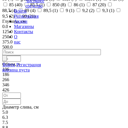
Чистящее
85 (
40
)
85,5 (
1
)
850 (
8
)
86 (
1
)
87 (
20
)
средство
88,7 (
4
)
89 (
4
)
89,5 (
1
)
9 (
1
)
9,2 (
2
)
9,3 (
1
)
Войти
Регистрация
9,5 (
2
)
90 (
21
)
Акции
Глубина, см
Магазины
0.0
Контакты
125.0
О
250.0
нас
375.0
500.0
Объем, л
Войти
Регистрация
106
корзина пуста
186
266
346
426
Диаметр слива, см
5.0
6.3
7.5
8.8