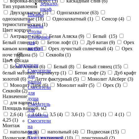
воронка-водоворот (
3
)
каскадный слив (
6
)
Зеркало-
Тип управления
шкаф
Двухзахватное (
5
)
Однозахватное (
63
)
Шкафы
однозахватные (
18
)
Однозахватный (
1
)
Сенсор (
4
)
и
термостатические (
1
)
пеналы
Цвет корпуса
Столы
Антрацит (
18
)
Белая Аляска (
9
)
Белый (
15
)
Стульчики
Белый глянец (
4
)
Бетон лофт (
1
)
Дуб ватан (
9
)
Орех
для
ванной
каньон коньяк (
5
)
Орех лучистый солнечный (
4
)
Орех
ноче тортона (
5
)
Секвойя (
1
)
Цвет фасада
Смесители
Белая Аляска (
6
)
Белый (
8
)
Белый глянец (
15
)
Смесители
белый матовый перламутр (
1
)
Бетон лофт (
2
)
Дуб крафт
для
золотой (
6
)
Латте фактурный (
5
)
Монолит Айсберг (
3
)
ванны
Монолит Дарк (
6
)
Монолит найт (
5
)
Орех (
3
)
Смесители
Секвойя (
2
)
для
Назначение
душа
для ванны (
1
)
Смеситель
Площадь ванной, м2
для
2,6 (
4
)
3 (
4
)
3,5 (
4
)
3,6 (
1
)
3,9 (
1
)
4 (
1
)
раковины
4,25 (
1
)
Смесители
Монтаж
на
напольная (
6
)
напольный (
4
)
Подвесная (
15
)
биде
Комплектующие
Подвесное (
1
)
подвесной (
10
)
пристенный (
2
)