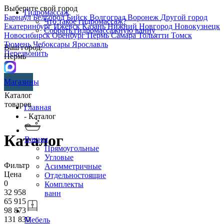
Выберите свой город
Гидромассаж
Барнаул
Белгород
Бийск
Волгоград
Воронеж
Другой город
Что такое гидромассаж?
Екатеринбург
Ижевск
Казань
Нижний Новгород
Новокузнецк
Собрать гидромассажную ванну
Новосибирск
Оренбург
Пермь
Самара
Тольятти
Томск
Тюмень
Чебоксары
Ярославль
Ваш город:
Перезвонить
Пермь
Магазины
Каталог
товаров
Главная
- Каталог
Каталог
Ванны
Прямоугольные
Угловые
Фильтр
Асимметричные
Цена
Отдельностоящие
0
Комплекты
32 958
ванн
65 915
98 873
131 830
Мебель