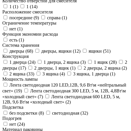
Количество отверстий для смесителя
1 (
1
)
1 (
14
)
Расположение смесителя
посередине (
9
)
справа (
1
)
Ограничение температуры
нет (
1
)
Функция экономии расхода
есть (
1
)
Система хранения
дверцы (
68
)
дверцы, ящики (
12
)
ящики (
51
)
Конструкция
1 дверца (
24
)
1 дверца, 2 ящика (
3
)
1 ящик (
28
)
2
дверцы (
17
)
2 дверцы, 1 ящик (
1
)
2 дверцы, 2 ящика (
2
)
2 ящика (
33
)
3 ящика (
4
)
3 ящика, 1 дверца (
1
)
Мощность лампы
Лента светодиодная 120 LED,12В, 9,6 Вт\м «нейтральный
свет» (
19
)
Лента светодиодная 300 LED, 5 м, 12В, 4,8Вт\м
«холодный свет» (
7
)
Лента светодиодная 600 LED, 5 м,
12В, 9,6 Вт\м «холодный свет» (
2
)
Подсветка
без подсветки (
8
)
светодиодная (
32
)
Подогрев
нет (
24
)
Материал раковины