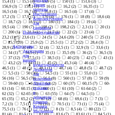
унитазы
15,4 (
1
)
15,5 (
4
)
15,9 (
5
)
150 (
1
)
151,6 (
3
)
Умные
156,9 (
3
)
159,1 (
1
)
16 (
1
)
16,2 (
2
)
16,35 (
1
)
унитазы
16,5 (
14
)
16,7 (
4
)
16,8 (
1
)
16.5 (
4
)
17 (
4
)
Инсталляции
17,2 (
3
)
17,9 (
7
)
170 (
4
)
176 (
1
)
18 (
8
)
18,6 (
4
)
Комплектующие
18,7 (
2
)
18,9 (
3
)
180 (
1
)
184 (
1
)
19 (
4
)
для
19,5 (
4
)
190 (
7
)
198 (
2
)
198,2 (
2
)
2,3 (
1
)
20 (
1
)
санфаянса
200 (
1
)
21,3 (
1
)
21,7 (
1
)
22 (
2
)
23 (
4
)
Полотенцесушители
23,2 (
1
)
23,6 (
1
)
24 (
5
)
24,6 (
20
)
240 (
5
)
25 (
1
)
25,5 (
20
)
25,9 (
2
)
25.5 (
1
)
27,2 (
2
)
28,4 (
3
)
Аксессуары
28,9 (
2
)
30 (
4
)
32 (
4
)
32,5 (
1
)
32,9 (
3
)
33,6 (
1
)
Аксессуары
34 (
1
)
34,5 (
1
)
35 (
1
)
35,5 (
9
)
36 (
2
)
36,5 (
3
)
для
37 (
12
)
37,5 (
1
)
38,5 (
1
)
40 (
23
)
42 (
7
)
43 (
1
)
ванной
43,2 (
2
)
44 (
11
)
45 (
2
)
45,3 (
4
)
46 (
4
)
Бумагодержатели
46,5 (
1
)
48 (
5
)
48,1 (
1
)
48,7 (
4
)
48,8 (
5
)
48.7 (
2
)
Держатели
5,5 (
1
)
50 (
30
)
54,5 (
1
)
55 (
11
)
55,0 (
1
)
для
56 (
16
)
56,5 (
78
)
56.5 (
8
)
560 (
1
)
57 (
8
)
59 (
9
)
полотенец
Дозаторы,
59-60 (
1
)
6 (
2
)
6,9 (
2
)
60 (
37
)
60,15 (
7
)
60-
стаканы
63 (
14
)
60.15 (
3
)
600 (
1
)
61 (
10
)
61-64 (
2
)
и
62 (
32
)
62-65 (
19
)
63 (
55
)
64 (
7
)
64,5 (
1
)
держатели
65 (
35
)
65,2 (
2
)
67 (
2
)
68 (
6
)
69,6 (
1
)
7 (
3
)
Ершики
7,2 (
3
)
7,5 (
1
)
70 (
10
)
70.5 (
1
)
73 (
1
)
75 (
4
)
Крючки
75,5 (
1
)
76 (
1
)
77 (
2
)
8 (
3
)
8,5 (
4
)
80 (
22
)
Мыльницы
81 (
4
)
81,5 (
1
)
82 (
8
)
83,6 (
7
)
83,61 (
1
)
84,5 (
1
)