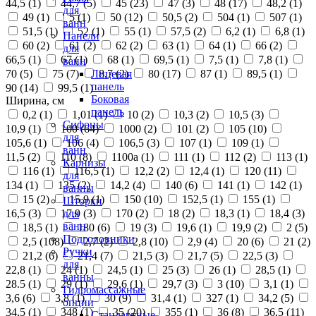
44,5 (
1
)
44,7 (
5
)
45 (
23
)
47 (
3
)
48 (
17
)
48,2 (
1
)
для
49 (
1
)
5 (
1
)
50 (
12
)
50,5 (
2
)
504 (
1
)
507 (
1
)
ванн
51,5 (
1
)
52 (
1
)
55 (
1
)
57,5 (
2
)
6,2 (
1
)
6,8 (
1
)
Панели
60 (
2
)
61 (
2
)
62 (
2
)
63 (
1
)
64 (
1
)
66 (
2
)
для
66,5 (
1
)
67 (
1
)
68 (
1
)
69,5 (
1
)
7,5 (
1
)
7,8 (
1
)
ванн
70 (
5
)
75 (
7
)
8,7 (
2
)
80 (
17
)
87 (
1
)
89,5 (
1
)
Лицевая
панель
90 (
14
)
99,5 (
1
)
Боковая
Ширина, см
панель
0,2 (
1
)
1,01 (
1
)
10 (
2
)
10,3 (
2
)
10,5 (
3
)
Сифоны
10,9 (
1
)
100 (
64
)
1000 (
2
)
101 (
2
)
105 (
10
)
для
105,6 (
1
)
106 (
4
)
106,5 (
3
)
107 (
1
)
109 (
1
)
ванн
11,5 (
2
)
110 (
8
)
1100а (
1
)
111 (
1
)
112 (
2
)
113 (
1
)
Карнизы
116 (
1
)
116,5 (
1
)
12,2 (
2
)
12,4 (
1
)
120 (
11
)
для
134 (
1
)
135 (
2
)
14,2 (
4
)
140 (
6
)
141 (
1
)
142 (
1
)
ванны
15 (
2
)
15,9 (
1
)
150 (
10
)
152,5 (
1
)
155 (
1
)
Шторки
16,5 (
3
)
17,9 (
3
)
170 (
2
)
18 (
2
)
18,3 (
1
)
18,4 (
3
)
для
ванн
18,5 (
1
)
180 (
6
)
19 (
3
)
19,6 (
1
)
19,9 (
2
)
2 (
5
)
Подголовники
2,5 (
108
)
2,7 (
2
)
2,8 (
10
)
2,9 (
4
)
20 (
6
)
21 (
2
)
Ручки
21,2 (
6
)
21,4 (
7
)
21,5 (
3
)
21,7 (
5
)
22,5 (
3
)
для
22,8 (
1
)
24 (
1
)
24,5 (
1
)
25 (
3
)
26 (
1
)
28,5 (
1
)
ванны
28.5 (
1
)
29 (
1
)
29,6 (
1
)
29,7 (
3
)
3 (
10
)
3,1 (
1
)
Гидромассажные
3,6 (
6
)
3,8 (
1
)
30 (
9
)
31,4 (
1
)
327 (
1
)
34,2 (
5
)
опции
34,5 (
1
)
348 (
1
)
35 (
20
)
355 (
1
)
36 (
8
)
36,5 (
11
)
Стандартные