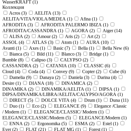
WasserKRAFT (
1
)
Коллекция
Acros (
3
)
AELITA (
13
)
AELITA/VITA/VIOLA/MEDEA (
1
)
Afina (
1
)
AFRODITA (
3
)
AFRODITA PALERMO IBIZA (
1
)
AFRODITA/CASSANDRA (
1
)
AGORA (
2
)
Aiger (
14
)
ALISA (
2
)
Amour (
2
)
Aris (
2
)
Art (
2
)
ASSOL (
4
)
ATLAS (
3
)
Atom (
1
)
AURA (
10
)
Avanti (
1
)
Axes (
1
)
Basic (
7
)
Bella (
1
)
Bella New (
6
)
Bianca (
5
)
Bild (
11
)
Blanco (
3
)
Bridge (
1
)
Bumble (
8
)
Calipso (
3
)
CALYPSO (
2
)
CASSANDRA (
2
)
CATANIA (
10
)
CLASSIC (
6
)
Cloud (
4
)
Coda (
4
)
Convey (
9
)
Copter (
2
)
Cube (
6
)
Damelia (
9
)
Danaya (
2
)
Daniela (
3
)
Darina (
4
)
Desire (
1
)
DIANA (
18
)
DINAMICA (
2
)
DINAMIKA (
2
)
DINAMIKA/AELITA (
1
)
DIPSA (
1
)
DIPSA/DINAMIKA/LIBRA/AELITA/CALYPSO/AGORA (
1
)
DIRECT (
5
)
DOLCE VITA (
4
)
Drum (
1
)
Duna (
11
)
Duo (
1
)
Eco (
2
)
ELEGANCE (
9
)
Elegance /Classic
/ Modern (
1
)
ELEGANCE/CLASSIC/ Modern (
1
)
ELEGANCE/CLASSIC/Modern (
5
)
ELEGANCE/Modern (
1
)
ENNA (
2
)
Ergonomika (
5
)
ESMA (
2
)
Estel (
1
)
Ever (
2
)
FLAT (
21
)
FLAT MG (
1
)
Forest (
1
)