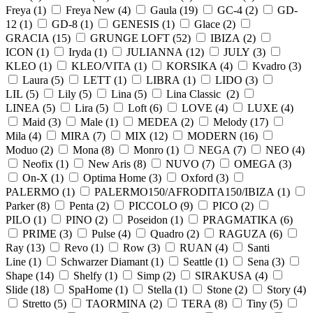
Freya (
1
)
Freya New (
4
)
Gaula (
19
)
GC-4 (
2
)
GD-
12 (
1
)
GD-8 (
1
)
GENESIS (
1
)
Glace (
2
)
GRACIA (
15
)
GRUNGE LOFT (
52
)
IBIZA (
2
)
ICON (
1
)
Iryda (
1
)
JULIANNA (
12
)
JULY (
3
)
KLEO (
1
)
KLEO/VITA (
1
)
KORSIKA (
4
)
Kvadro (
3
)
Laura (
5
)
LETT (
1
)
LIBRA (
1
)
LIDO (
3
)
LIL (
5
)
Lily (
5
)
Lina (
5
)
Lina Classic (
2
)
LINEA (
5
)
Lira (
5
)
Loft (
6
)
LOVE (
4
)
LUXE (
4
)
Maid (
3
)
Male (
1
)
MEDEA (
2
)
Melody (
17
)
Mila (
4
)
MIRA (
7
)
MIX (
12
)
MODERN (
16
)
Moduo (
2
)
Mona (
8
)
Monro (
1
)
NEGA (
7
)
NEO (
4
)
Neofix (
1
)
New Aris (
8
)
NUVO (
7
)
OMEGA (
3
)
On-X (
1
)
Optima Home (
3
)
Oxford (
3
)
PALERMO (
1
)
PALERMO150/AFRODITA150/IBIZA (
1
)
Parker (
8
)
Penta (
2
)
PICCOLO (
9
)
PICO (
2
)
PILO (
1
)
PINO (
2
)
Poseidon (
1
)
PRAGMATIKA (
6
)
PRIME (
3
)
Pulse (
4
)
Quadro (
2
)
RAGUZA (
6
)
Ray (
13
)
Revo (
1
)
Row (
3
)
RUAN (
4
)
Santi
Line (
1
)
Schwarzer Diamant (
1
)
Seattle (
1
)
Sena (
3
)
Shape (
14
)
Shelfy (
1
)
Simp (
2
)
SIRAKUSA (
4
)
Slide (
18
)
SpaHome (
1
)
Stella (
1
)
Stone (
2
)
Story (
4
)
Stretto (
5
)
TAORMINA (
2
)
TERA (
8
)
Tiny (
5
)