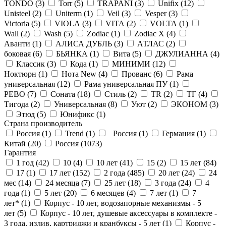
TONDO (
3
)
Torr (
5
)
TRAPANI (
3
)
Unifix (
12
)
Unisteel (
2
)
Uniterm (
1
)
Veil (
3
)
Vesper (
3
)
Victoria (
5
)
VIOLA (
3
)
VITA (
2
)
VOLTA (
1
)
Wall (
2
)
Wash (
5
)
Zodiac (
1
)
Zodiac X (
4
)
Аванти (
1
)
АЛИСА ДУБЛЬ (
3
)
АТЛАС (
2
)
боковая (
6
)
БЬЯНКА (
1
)
Вита (
5
)
ДЖУЛИАННА (
4
)
Классик (
3
)
Кода (
1
)
МИНИМИ (
12
)
Ноктюрн (
1
)
Нота New (
4
)
Прованс (
6
)
Рама
универсальная (
12
)
Рама универсальная ПУ (
1
)
РЕВО (
7
)
Соната (
18
)
Стиль (
2
)
ТR (
2
)
ТГ (
4
)
Тигода (
2
)
Универсальная (
8
)
Уют (
2
)
ЭКОНОМ (
3
)
Этюд (
5
)
Юнификс (
1
)
Страна производитель
Россия (
1
)
Trend (
1
)
Россия (
1
)
Германия (
1
)
Китай (
20
)
Россия (
1073
)
Гарантия
1 год (
42
)
10 (
4
)
10 лет (
41
)
15 (
2
)
15 лет (
84
)
17 (
1
)
17 лет (
152
)
2 года (
485
)
20 лет (
24
)
24
мес (
14
)
24 месяца (
7
)
25 лет (
18
)
3 года (
24
)
4
года (
1
)
5 лет (
20
)
6 месяцев (
4
)
7 лет (
1
)
7
лет* (
1
)
Корпус - 10 лет, водозапорные механизмы - 5
лет (
5
)
Корпус - 10 лет, душевые аксессуары в комплекте -
3 года, излив, картриджи и кранбуксы - 5 лет (
1
)
Корпус -