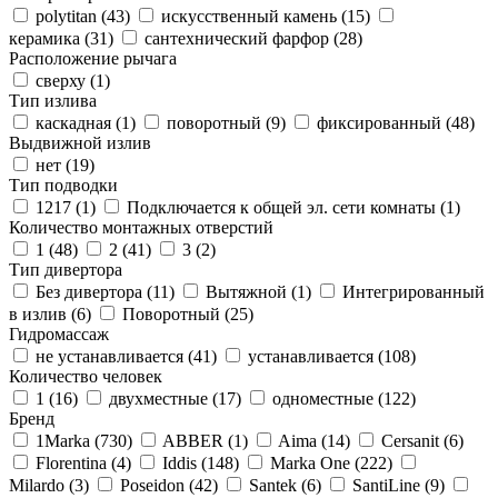
polytitan (
43
)
искусственный камень (
15
)
керамика (
31
)
сантехнический фарфор (
28
)
Расположение рычага
сверху (
1
)
Тип излива
каскадная (
1
)
поворотный (
9
)
фиксированный (
48
)
Выдвижной излив
нет (
19
)
Тип подводки
1217 (
1
)
Подключается к общей эл. сети комнаты (
1
)
Количество монтажных отверстий
1 (
48
)
2 (
41
)
3 (
2
)
Тип дивертора
Без дивертора (
11
)
Вытяжной (
1
)
Интегрированный
в излив (
6
)
Поворотный (
25
)
Гидромассаж
не устанавливается (
41
)
устанавливается (
108
)
Количество человек
1 (
16
)
двухместные (
17
)
одноместные (
122
)
Бренд
1Marka (
730
)
ABBER (
1
)
Aima (
14
)
Cersanit (
6
)
Florentina (
4
)
Iddis (
148
)
Marka One (
222
)
Milardo (
3
)
Poseidon (
42
)
Santek (
6
)
SantiLine (
9
)