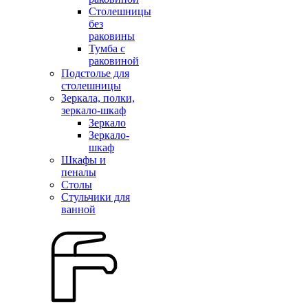
Столешницы
без
раковины
Тумба с
раковиной
Подстолье для
столешницы
Зеркала, полки,
зеркало-шкаф
Зеркало
Зеркало-
шкаф
Шкафы и
пеналы
Столы
Стульчики для
ванной