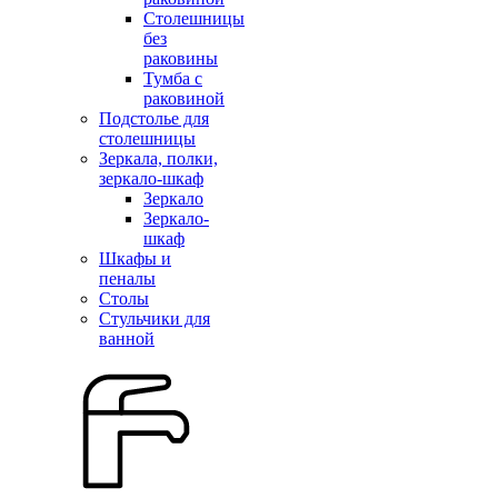
Столешницы
без
раковины
Тумба с
раковиной
Подстолье для
столешницы
Зеркала, полки,
зеркало-шкаф
Зеркало
Зеркало-
шкаф
Шкафы и
пеналы
Столы
Стульчики для
ванной