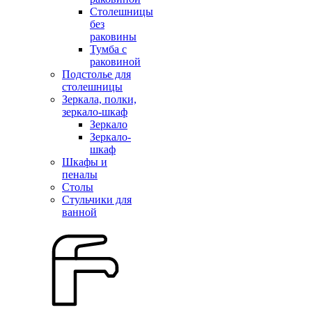
Столешницы
без
раковины
Тумба с
раковиной
Подстолье для
столешницы
Зеркала, полки,
зеркало-шкаф
Зеркало
Зеркало-
шкаф
Шкафы и
пеналы
Столы
Стульчики для
ванной