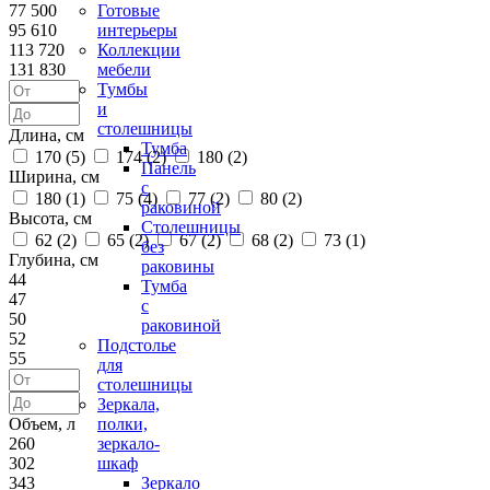
77 500
Готовые
95 610
интерьеры
113 720
Коллекции
131 830
мебели
Тумбы
и
столешницы
Длина, см
Тумба
170 (
5
)
174 (
2
)
180 (
2
)
Панель
Ширина, см
с
180 (
1
)
75 (
4
)
77 (
2
)
80 (
2
)
раковиной
Высота, см
Столешницы
62 (
2
)
65 (
2
)
67 (
2
)
68 (
2
)
73 (
1
)
без
Глубина, см
раковины
44
Тумба
47
с
50
раковиной
52
Подстолье
55
для
столешницы
Зеркала,
Объем, л
полки,
260
зеркало-
302
шкаф
343
Зеркало