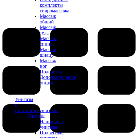
комплекты
гидромассажа
Массаж
общий
Массаж
тела
Массаж
спины
Массаж
шиацу
Массаж
ног
Подсветка
Дополнительные
опции
Унитазы
и
полотенцесушители
Унитазы
Напольные
унитазы
Подвесные