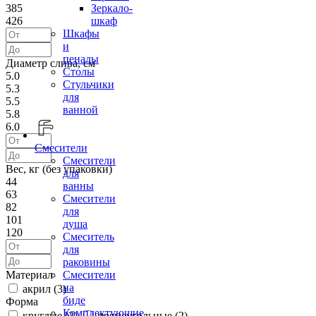
385
Зеркало-
426
шкаф
Шкафы
и
пеналы
Диаметр слива, см
Столы
5.0
Стульчики
5.3
для
5.5
ванной
5.8
6.0
Смесители
Смесители
Вес, кг (без упаковки)
для
44
ванны
63
Смесители
82
для
101
душа
120
Смеситель
для
раковины
Материал
Смесители
на
акрил (
3
)
биде
Форма
Комплектующие
круглые (
2
)
прямоугольные (
2
)