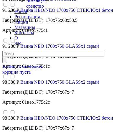
Чистящее
средство
91 280 Р
Ванна НЕО/NEO 1700х750 СТЕКЛОх1 бетон
Войти
Регистрация
Габариты (Д Ш В Г): 170x75x68x53,5
Акции
Магазины
Артикул: 01нео1775с1
Контакты
О
нас
91 280 Р
Ванна NEO 1700х750 GLASSх1 серый
Габариты (Д Ш В Г): 170x75x68x53,5
Артикул: 01нео1775с1с
Войти
Регистрация
корзина пуста
98 380 Р
Ванна NEO 1700х750 GLASSх2 серый
Габариты (Д Ш В Г): 170x77x67x47
Артикул: 01нео1775с2с
98 380 Р
Ванна НЕО/NEO 1700х750 СТЕКЛОх2 бетон
Габариты (Д Ш В Г): 170x77x67x47