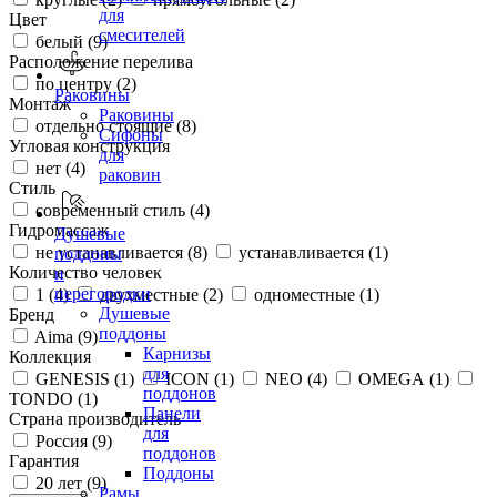
для
Цвет
смесителей
белый (
9
)
Расположение перелива
по центру (
2
)
Раковины
Монтаж
Раковины
отдельно стоящие (
8
)
Сифоны
Угловая конструкция
для
нет (
4
)
раковин
Стиль
современный стиль (
4
)
Гидромассаж
Душевые
не устанавливается (
8
)
устанавливается (
1
)
поддоны
Количество человек
и
перегородки
1 (
4
)
двухместные (
2
)
одноместные (
1
)
Душевые
Бренд
поддоны
Aima (
9
)
Карнизы
Коллекция
для
GENESIS (
1
)
ICON (
1
)
NEO (
4
)
OMEGA (
1
)
поддонов
TONDO (
1
)
Панели
Страна производитель
для
Россия (
9
)
поддонов
Гарантия
Поддоны
20 лет (
9
)
Рамы