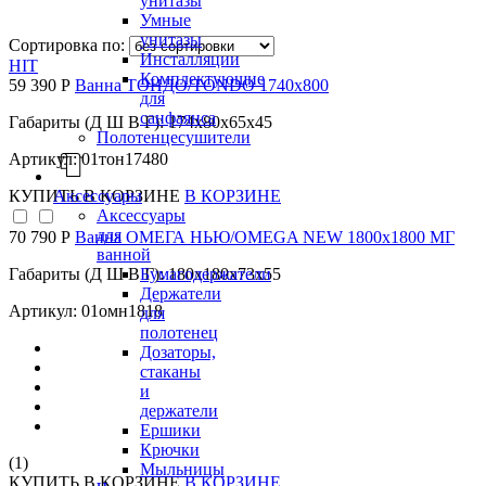
унитазы
Умные
унитазы
Сортировка по:
Инсталляции
HIT
Комплектующие
59 390 Р
Ванна ТОНДО/TONDO 1740х800
для
санфаянса
Габариты (Д Ш В Г): 174x80x65x45
Полотенцесушители
Артикул: 01тон17480
Аксессуары
КУПИТЬ
В КОРЗИНЕ
В КОРЗИНЕ
Аксессуары
для
70 790 Р
Ванна ОМЕГА НЬЮ/OMEGA NEW 1800х1800 МГ
ванной
Бумагодержатели
Габариты (Д Ш В Г): 180x180x73x55
Держатели
Артикул: 01омн1818
для
полотенец
Дозаторы,
стаканы
и
держатели
Ершики
Крючки
(1)
Мыльницы
КУПИТЬ
В КОРЗИНЕ
В КОРЗИНЕ