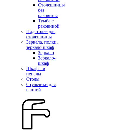
Столешницы
без
раковины
Тумба с
раковиной
Подстолье для
столешницы
Зеркала, полки,
зеркало-шкаф
Зеркало
Зеркало-
шкаф
Шкафы и
пеналы
Столы
Стульчики для
ванной