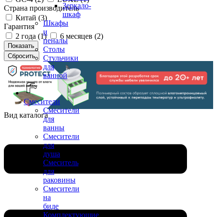
Зеркало-
Страна производитель
шкаф
Китай (
3
)
Шкафы
Гарантия
и
2 года (
1
)
6 месяцев (
2
)
пеналы
Столы
Стульчики
для
ванной
Смесители
Смесители
Вид каталога
для
ванны
Смесители
для
душа
Смеситель
для
раковины
Смесители
на
биде
Комплектующие