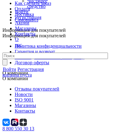
Чистящее
Как сделать заказ
средство
Оплата
Войти
Доставка
Регистрация
Самовывоз
Акции
Магазины
Информация для покупателей
Контакты
Информация для покупателей
О
нас
Политика конфиденциальности
Гарантия и возврат
Часто задаваемые вопросы (FAQ)
Договор оферты
Войти
Регистрация
О компании
корзина пуста
О компании
Отзывы покупателей
Новости
ISO 9001
Магазины
Контакты
8 800 550 30 13