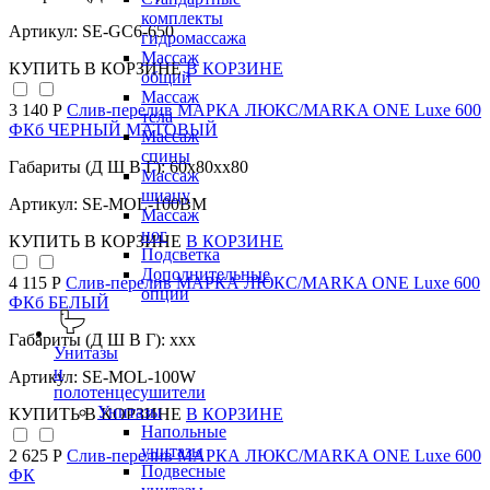
комплекты
Артикул: SE-GC6-650
гидромассажа
Массаж
КУПИТЬ
В КОРЗИНЕ
В КОРЗИНЕ
общий
Массаж
3 140 Р
Слив-перелив МАРКА ЛЮКС/MARKA ONE Luxe 600
тела
ФКб ЧЕРНЫЙ МАТОВЫЙ
Массаж
спины
Габариты (Д Ш В Г): 60x80xx80
Массаж
шиацу
Артикул: SE-MOL-100BM
Массаж
ног
КУПИТЬ
В КОРЗИНЕ
В КОРЗИНЕ
Подсветка
Дополнительные
4 115 Р
Слив-перелив МАРКА ЛЮКС/MARKA ONE Luxe 600
опции
ФКб БЕЛЫЙ
Габариты (Д Ш В Г): xxx
Унитазы
и
Артикул: SE-MOL-100W
полотенцесушители
Унитазы
КУПИТЬ
В КОРЗИНЕ
В КОРЗИНЕ
Напольные
унитазы
2 625 Р
Слив-перелив МАРКА ЛЮКС/MARKA ONE Luxe 600
Подвесные
ФК