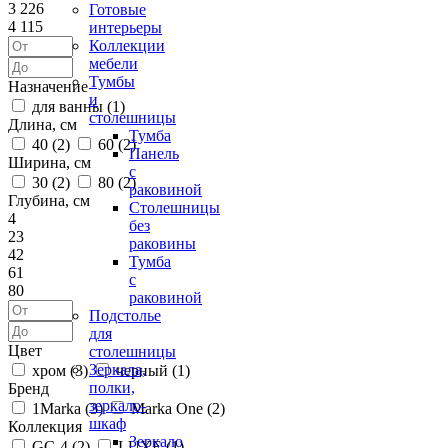
3 226
Готовые
4 115
интерьеры
Коллекции
мебели
Тумбы
Назначение
и
для ванны (
1
)
столешницы
Длина, см
Тумба
40 (
2
)
60 (
2
)
Панель
Ширина, см
с
30 (
2
)
80 (
2
)
раковиной
Глубина, см
Столешницы
4
без
23
раковины
42
Тумба
61
с
80
раковиной
Подстолье
для
Цвет
столешницы
Зеркала,
хром (
3
)
черный (
1
)
полки,
Бренд
зеркало-
1Marka (
3
)
Marka One (
2
)
шкаф
Коллекция
Зеркало
GC-4 (
2
)
LUXE (
1
)