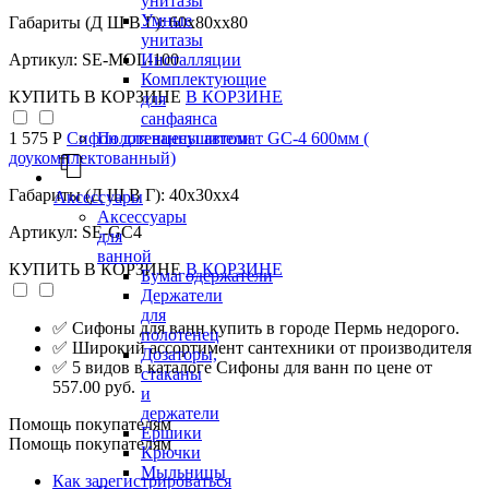
унитазы
Умные
Габариты (Д Ш В Г): 60x80xx80
унитазы
Инсталляции
Артикул: SE-MOL-100
Комплектующие
КУПИТЬ
В КОРЗИНЕ
В КОРЗИНЕ
для
санфаянса
Полотенцесушители
1 575 Р
Сифон для ванны автомат GC-4 600мм (
доукомплектованный)
Габариты (Д Ш В Г): 40x30xx4
Аксессуары
Аксессуары
Артикул: SE-GC4
для
ванной
КУПИТЬ
В КОРЗИНЕ
В КОРЗИНЕ
Бумагодержатели
Держатели
для
✅ Сифоны для ванн купить в городе Пермь недорого.
полотенец
✅ Широкий ассортимент сантехники от производителя
Дозаторы,
✅ 5 видов в каталоге Сифоны для ванн по цене от
стаканы
557.00 руб.
и
держатели
Помощь покупателям
Ершики
Помощь покупателям
Крючки
Мыльницы
Как зарегистрироваться