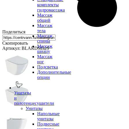
комплекты
гидромассажа
Массаж
общий
Массаж
тела
Поделиться
Массаж
спины
Скопировать
Массаж
Артикул: BLARDSEi25
шиацу
Массаж
ног
Подсветка
Дополнительные
опции
Унитазы
и
полотенцесушители
Унитазы
Напольные
унитазы
Подвесные