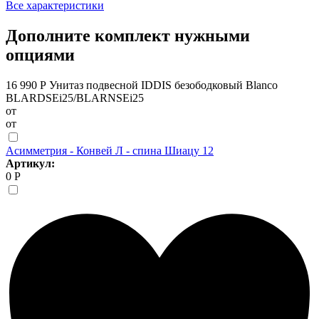
Все характеристики
Дополните комплект нужными
опциями
16 990 Р
Унитаз подвесной IDDIS безободковый Blanco
BLARDSEi25/BLARNSEi25
от
от
Асимметрия - Конвей Л - спина Шиацу 12
Артикул:
0 Р