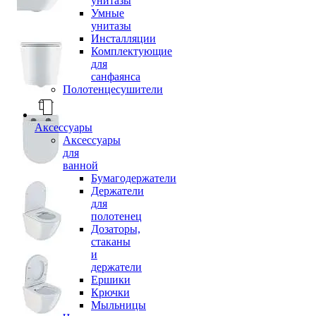
унитазы
Умные
унитазы
Инсталляции
Комплектующие
для
санфаянса
Полотенцесушители
Аксессуары
Аксессуары
для
ванной
Бумагодержатели
Держатели
для
полотенец
Дозаторы,
стаканы
и
держатели
Ершики
Крючки
Мыльницы