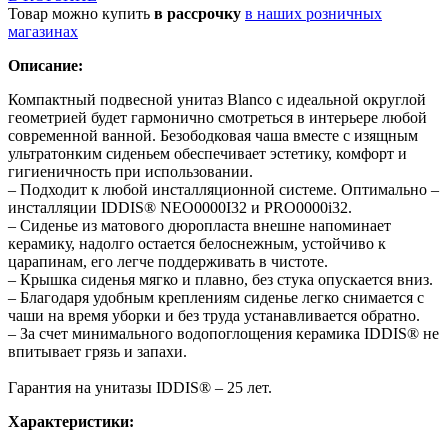
Товар можно купить
в рассрочку
в наших розничных
магазинах
Описание:
Компактный подвесной унитаз Blanco с идеальной округлой
геометрией будет гармонично смотреться в интерьере любой
современной ванной. Безободковая чаша вместе с изящным
ультратонким сиденьем обеспечивает эстетику, комфорт и
гигиеничность при использовании.
– Подходит к любой инсталляционной системе. Оптимально –
инсталляции IDDIS® NEO0000I32 и PRO0000i32.
– Сиденье из матового дюропласта внешне напоминает
керамику, надолго остается белоснежным, устойчиво к
царапинам, его легче поддерживать в чистоте.
– Крышка сиденья мягко и плавно, без стука опускается вниз.
– Благодаря удобным креплениям сиденье легко снимается с
чаши на время уборки и без труда устанавливается обратно.
– За счет минимального водопоглощения керамика IDDIS® не
впитывает грязь и запахи.
Гарантия на унитазы IDDIS® – 25 лет.
Характеристики: