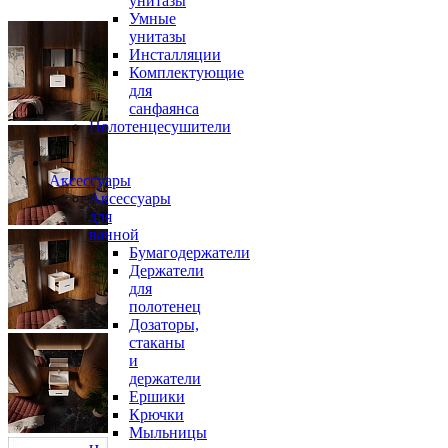
унитазы
Умные
унитазы
Инсталляции
Комплектующие
для
санфаянса
Полотенцесушители
Аксессуары
Аксессуары
для
ванной
Бумагодержатели
Держатели
для
полотенец
Дозаторы,
стаканы
и
держатели
Ершики
Крючки
Мыльницы