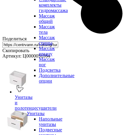
комплекты
гидромассажа
Массаж
общий
Массаж
тела
Массаж
Поделиться
спины
Массаж
Скопировать
шиацу
Артикул: Ц0000051164
Массаж
ног
Подсветка
Дополнительные
опции
Унитазы
и
полотенцесушители
Унитазы
Напольные
унитазы
Подвесные