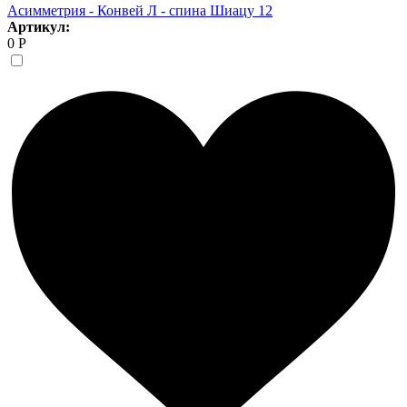
Асимметрия - Конвей Л - спина Шиацу 12
Артикул:
0 Р