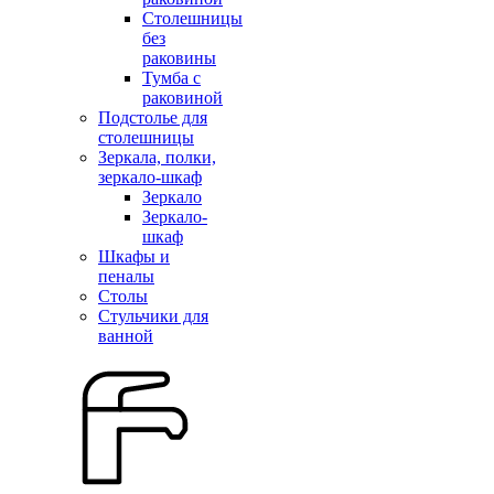
Столешницы
без
раковины
Тумба с
раковиной
Подстолье для
столешницы
Зеркала, полки,
зеркало-шкаф
Зеркало
Зеркало-
шкаф
Шкафы и
пеналы
Столы
Стульчики для
ванной