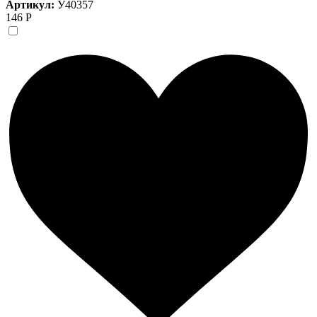
Артикул:
У40357
146 Р