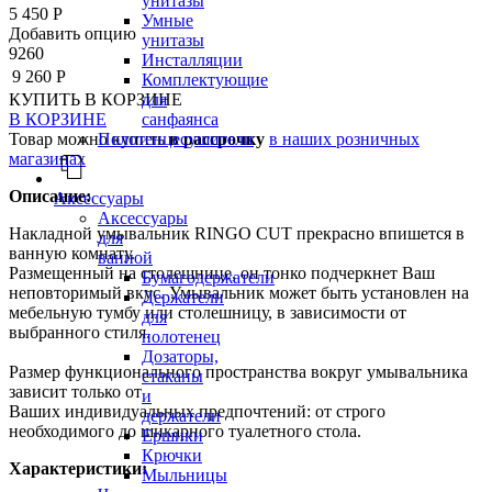
унитазы
5 450 Р
Умные
Добавить опцию
унитазы
9260
Инсталляции
9 260 Р
Комплектующие
КУПИТЬ
В КОРЗИНЕ
для
В КОРЗИНЕ
санфаянса
Товар можно купить
в рассрочку
в наших розничных
Полотенцесушители
магазинах
Описание:
Аксессуары
Аксессуары
Накладной умывальник RINGO CUT прекрасно впишется в
для
ванную комнату.
ванной
Размещенный на столешнице, он тонко подчеркнет Ваш
Бумагодержатели
неповторимый вкус. Умывальник может быть установлен на
Держатели
мебельную тумбу или столешницу, в зависимости от
для
выбранного стиля.
полотенец
Дозаторы,
Размер функционального пространства вокруг умывальника
стаканы
зависит только от
и
Ваших индивидуальных предпочтений: от строго
держатели
необходимого до шикарного туалетного стола.
Ершики
Крючки
Характеристики:
Мыльницы