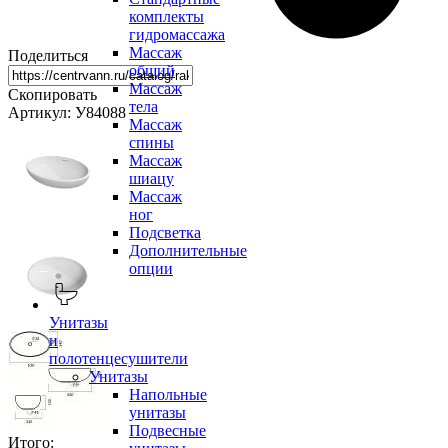
комплекты
гидромассажа
Массаж
Поделиться
общий
Массаж
Скопировать
тела
Артикул: У84088
Массаж
спины
Массаж
шиацу
Массаж
ног
Подсветка
Дополнительные
опции
Унитазы
и
полотенцесушители
Унитазы
Напольные
унитазы
Подвесные
Итого: