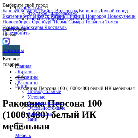
Выберите свой город
Гидромассаж
Барнаул
Белгород
Бийск
Волгоград
Воронеж
Другой город
Что такое гидромассаж?
Екатеринбург
Ижевск
Казань
Нижний Новгород
Новокузнецк
Собрать гидромассажную ванну
Новосибирск
Оренбург
Пермь
Самара
Тольятти
Томск
Тюмень
Чебоксары
Ярославль
Ваш город:
Перезвонить
Пермь
Магазины
Каталог
товаров
Главная
-
Каталог
-
Раковины
-
Раковины
Ванны
- Раковина Персона 100 (1000х480) белый ИК мебельная
Прямоугольные
Угловые
Раковина Персона 100
Асимметричные
Отдельностоящие
(1000х480) белый ИК
Комплекты
ванн
мебельная
Мебель