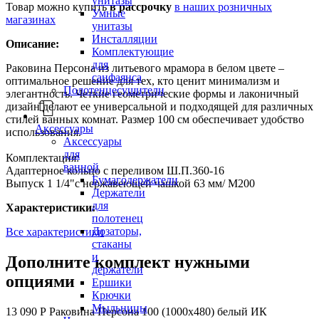
унитазы
Товар можно купить
в рассрочку
в наших розничных
Умные
магазинах
унитазы
Инсталляции
Описание:
Комплектующие
для
Раковина Персона из литьевого мрамора в белом цвете –
санфаянса
оптимальное решение для тех, кто ценит минимализм и
Полотенцесушители
элегантность. Четкие геометрические формы и лаконичный
дизайн делают ее универсальной и подходящей для различных
стилей ванных комнат. Размер 100 см обеспечивает удобство
Аксессуары
использования.
Аксессуары
для
Комплектация:
ванной
Адаптерное кольцо с переливом Ш.П.360-16
Бумагодержатели
Выпуск 1 1/4"с нержавеющей чашкой 63 мм/ М200
Держатели
для
Характеристики:
полотенец
Дозаторы,
Все характеристики
стаканы
и
Дополните комплект нужными
держатели
опциями
Ершики
Крючки
Мыльницы
13 090 Р
Раковина Персона 100 (1000х480) белый ИК