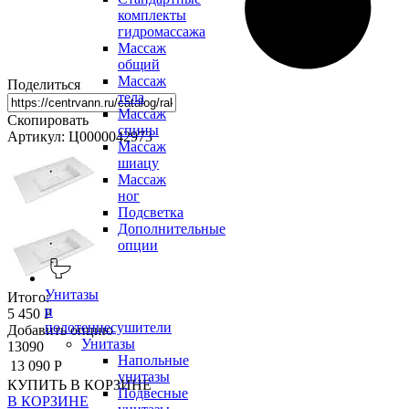
комплекты
гидромассажа
Массаж
общий
Массаж
Поделиться
тела
Массаж
Скопировать
спины
Артикул: Ц0000042973
Массаж
шиацу
Массаж
ног
Подсветка
Дополнительные
опции
Унитазы
Итого:
и
5 450 Р
полотенцесушители
Добавить опцию
Унитазы
13090
Напольные
13 090 Р
унитазы
КУПИТЬ
В КОРЗИНЕ
Подвесные
В КОРЗИНЕ