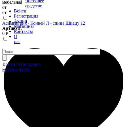
Чистящее
мебельная
средство
от
Войти
от
Регистрация
Акции
Асимметрия - Конвей Л - спина Шиацу 12
Магазины
Артикул:
Контакты
0 Р
О
нас
Войти
Регистрация
корзина пуста