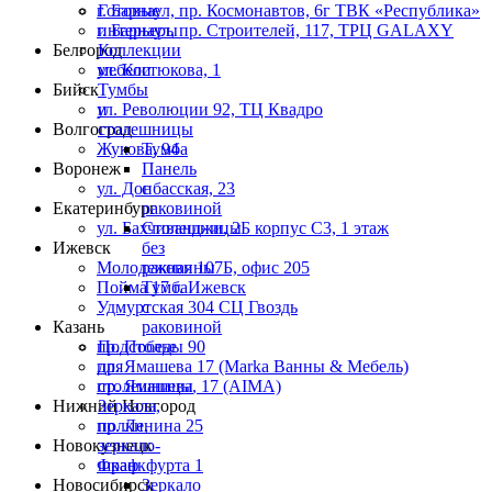
г. Барнаул, пр. Космонавтов, 6г ТВК «Республика»
Готовые
г. Барнаул, пр. Строителей, 117, ТРЦ GALAXY
интерьеры
Белгород
Коллекции
ул. Костюкова, 1
мебели
Бийск
Тумбы
ул. Революции 92, ТЦ Квадро
и
Волгоград
столешницы
Жукова, 94
Тумба
Воронеж
Панель
ул. Донбасская, 23
с
Екатеринбург
раковиной
ул. Бахчиванджи, 2Б корпус С3, 1 этаж
Столешницы
Ижевск
без
Молодежная 107Б, офис 205
раковины
Пойма 17 г. Ижевск
Тумба
Удмуртская 304 СЦ Гвоздь
с
Казань
раковиной
пр. Победы 90
Подстолье
пр. Ямашева 17 (Marka Ванны & Мебель)
для
пр. Ямашева, 17 (AIMA)
столешницы
Нижний Новгород
Зеркала,
пр. Ленина 25
полки,
Новокузнецк
зеркало-
Франкфурта 1
шкаф
Новосибирск
Зеркало