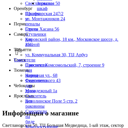
Светлановская 50
Зеркало-
Оренбург
шкаф
Пролетарская 247/2
Шкафы
ул. Монтажников 24
и
Пермь
пеналы
Героев Хасана 56
Столы
Самара
Стульчики
Кировский район, 18 км., Московское шоссе, д.
для
25С
ванной
Тольятти
ул. Коммунальная 30, ТЦ Арбуз
Томск
Смесители
Проспект Комсомольский, 7, строение 9
Смесители
Тюмень
для
Народная ул., 68
ванны
Федюнинского 43
Смесители
Чебоксары
для
Молодежный 1а
душа
Ярославль
Смеситель
Всполинское Поле 5 стр. 2
для
раковины
Смесители
Информация о магазине
на
биде
Светлановская 50, ТЦ Большая Медведица, 1-ый этаж, сектор
Комплектующие