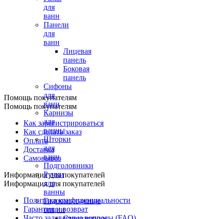
для
ванн
Панели
для
ванн
Лицевая
панель
Боковая
панель
Сифоны
для
Помощь покупателям
ванн
Помощь покупателям
Карнизы
для
Как зарегистрироваться
ванны
Как сделать заказ
Шторки
Оплата
для
Доставка
ванн
Самовывоз
Подголовники
Ручки
Информация для покупателей
для
Информация для покупателей
ванны
Политика конфиденциальности
Гидромассажные
Гарантия и возврат
опции
Часто задаваемые вопросы (FAQ)
Стандартные