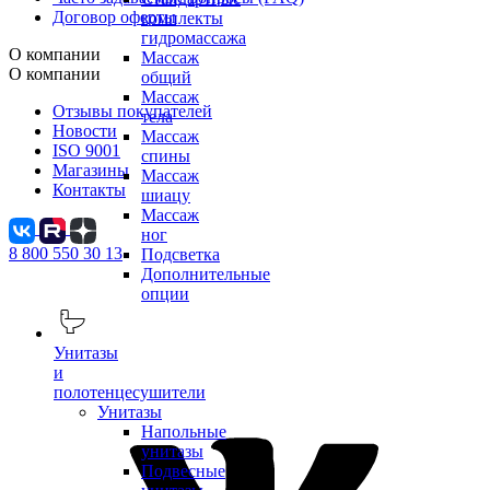
Договор оферты
комплекты
гидромассажа
О компании
Массаж
О компании
общий
Массаж
Отзывы покупателей
тела
Новости
Массаж
ISO 9001
спины
Магазины
Массаж
Контакты
шиацу
Массаж
ног
8 800 550 30 13
Подсветка
Дополнительные
опции
Унитазы
и
полотенцесушители
Унитазы
Напольные
унитазы
Подвесные