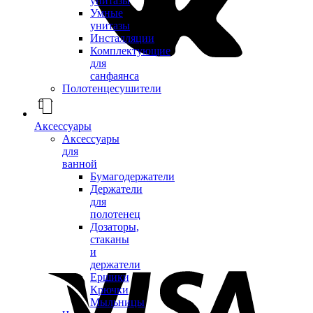
унитазы
Умные
унитазы
Инсталляции
Комплектующие
для
санфаянса
Полотенцесушители
Аксессуары
Аксессуары
для
ванной
Бумагодержатели
Держатели
для
полотенец
Дозаторы,
стаканы
и
держатели
Ершики
Крючки
Мыльницы