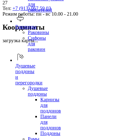
27
для
Тел:
+7 (913) 067 59 03
смесителей
Режим работы: пн - вс 10.00 - 21.00
Координаты
Раковины
Раковины
Сифоны
загрузка карты...
для
раковин
Душевые
поддоны
и
перегородки
Душевые
поддоны
Карнизы
для
поддонов
Панели
для
поддонов
Поддоны
Рамы