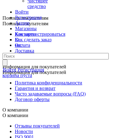
Чистящее
средство
Войти
Регистрация
Помощь покупателям
Акции
Помощь покупателям
Магазины
Контакты
Как зарегистрироваться
О
Как сделать заказ
нас
Оплата
Доставка
Самовывоз
Информация для покупателей
Войти
Регистрация
Информация для покупателей
корзина пуста
Политика конфиденциальности
Гарантия и возврат
Часто задаваемые вопросы (FAQ)
Договор оферты
О компании
О компании
Отзывы покупателей
Новости
ISO 9001