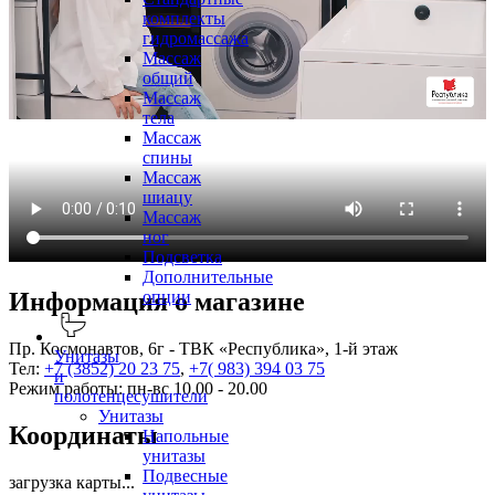
комплекты
гидромассажа
Массаж
общий
Массаж
тела
Массаж
спины
Массаж
шиацу
Массаж
ног
Подсветка
Дополнительные
опции
Информация о магазине
Пр. Космонавтов, 6г - ТВК «Республика», 1-й этаж
Унитазы
Тел:
+7 (3852) 20 23 75
,
+7( 983) 394 03 75
и
Режим работы: пн-вс 10.00 - 20.00
полотенцесушители
Унитазы
Координаты
Напольные
унитазы
Подвесные
загрузка карты...