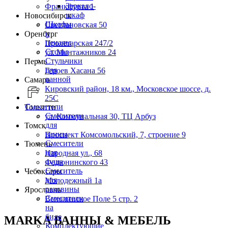
Зеркало-
Франкфурта 1
шкаф
Новосибирск
Шкафы
Светлановская 50
и
Оренбург
пеналы
Пролетарская 247/2
Столы
ул. Монтажников 24
Стульчики
Пермь
для
Героев Хасана 56
ванной
Самара
Кировский район, 18 км., Московское шоссе, д.
25С
Смесители
Тольятти
Смесители
ул. Коммунальная 30, ТЦ Арбуз
для
Томск
ванны
Проспект Комсомольский, 7, строение 9
Смесители
Тюмень
для
Народная ул., 68
душа
Федюнинского 43
Смеситель
Чебоксары
для
Молодежный 1а
раковины
Ярославль
Смесители
Всполинское Поле 5 стр. 2
на
биде
MARKA ВАННЫ & МЕБЕЛЬ
Комплектующие