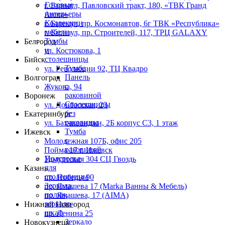
Готовые
г. Барнаул,​ ​Павловский тракт, 180, «ТВК Гранд
интерьеры
Arena»
Коллекции
г. Барнаул, пр. Космонавтов, 6г ТВК «Республика»
мебели
г. Барнаул, пр. Строителей, 117, ТРЦ GALAXY
Тумбы
Белгород
и
ул. Костюкова, 1
столешницы
Бийск
Тумба
ул. Революции 92, ТЦ Квадро
Панель
Волгоград
с
Жукова, 94
раковиной
Воронеж
Столешницы
ул. Донбасская, 23
без
Екатеринбург
раковины
ул. Бахчиванджи, 2Б корпус С3, 1 этаж
Тумба
Ижевск
с
Молодежная 107Б, офис 205
раковиной
Пойма 17 г. Ижевск
Подстолье
Удмуртская 304 СЦ Гвоздь
для
Казань
столешницы
пр. Победы 90
Зеркала,
пр. Ямашева 17 (Marka Ванны & Мебель)
полки,
пр. Ямашева, 17 (AIMA)
зеркало-
Нижний Новгород
шкаф
пр. Ленина 25
Зеркало
Новокузнецк