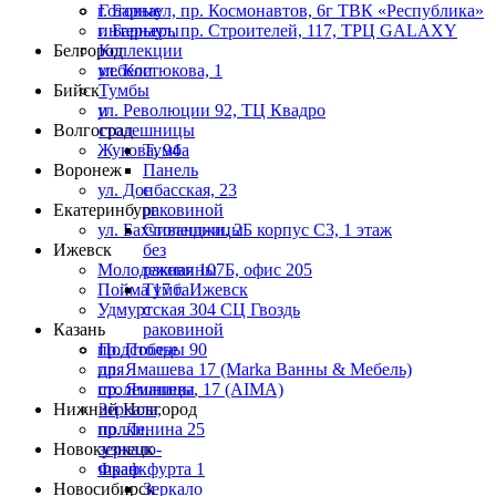
г. Барнаул, пр. Космонавтов, 6г ТВК «Республика»
Готовые
г. Барнаул, пр. Строителей, 117, ТРЦ GALAXY
интерьеры
Белгород
Коллекции
ул. Костюкова, 1
мебели
Бийск
Тумбы
ул. Революции 92, ТЦ Квадро
и
Волгоград
столешницы
Жукова, 94
Тумба
Воронеж
Панель
ул. Донбасская, 23
с
Екатеринбург
раковиной
ул. Бахчиванджи, 2Б корпус С3, 1 этаж
Столешницы
Ижевск
без
Молодежная 107Б, офис 205
раковины
Пойма 17 г. Ижевск
Тумба
Удмуртская 304 СЦ Гвоздь
с
Казань
раковиной
пр. Победы 90
Подстолье
пр. Ямашева 17 (Marka Ванны & Мебель)
для
пр. Ямашева, 17 (AIMA)
столешницы
Нижний Новгород
Зеркала,
пр. Ленина 25
полки,
Новокузнецк
зеркало-
Франкфурта 1
шкаф
Новосибирск
Зеркало