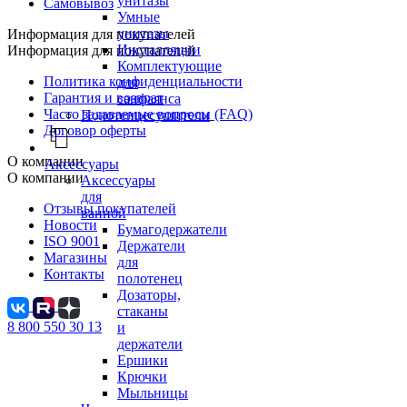
унитазы
Самовывоз
Умные
унитазы
Информация для покупателей
Инсталляции
Информация для покупателей
Комплектующие
Политика конфиденциальности
для
Гарантия и возврат
санфаянса
Часто задаваемые вопросы (FAQ)
Полотенцесушители
Договор оферты
О компании
Аксессуары
О компании
Аксессуары
для
Отзывы покупателей
ванной
Новости
Бумагодержатели
ISO 9001
Держатели
Магазины
для
Контакты
полотенец
Дозаторы,
стаканы
8 800 550 30 13
и
держатели
Ершики
Крючки
Мыльницы