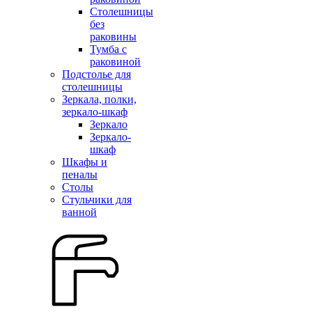
Столешницы
без
раковины
Тумба с
раковиной
Подстолье для
столешницы
Зеркала, полки,
зеркало-шкаф
Зеркало
Зеркало-
шкаф
Шкафы и
пеналы
Столы
Стульчики для
ванной