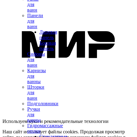
для
ванн
Панели
для
ванн
Лицевая
панель
Боковая
панель
Сифоны
для
ванн
Карнизы
для
ванны
Шторки
для
ванн
Подголовники
Ручки
для
ванны
Используем куки и рекомендательные технологии
Гидромассажные
опции
Наш сайт использует файлы cookies. Продолжая просмотр
Стандартные