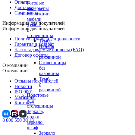
Оплата
Готовые
Доставка
интерьеры
Самовывоз
Коллекции
мебели
Информация для покупателей
Тумбы
Информация для покупателей
и
столешницы
Политика конфиденциальности
Тумба
Гарантия и возврат
Панель
Часто задаваемые вопросы (FAQ)
с
Договор оферты
раковиной
Столешницы
О компании
без
О компании
раковины
Тумба
Отзывы покупателей
с
Новости
раковиной
ISO 9001
Подстолье
Магазины
для
Контакты
столешницы
Зеркала,
полки,
8 800 550 30 13
зеркало-
шкаф
Зеркало