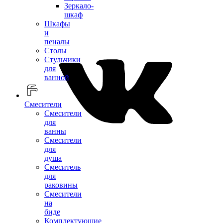
Зеркало-
шкаф
Шкафы
и
пеналы
Столы
Стульчики
для
ванной
Смесители
Смесители
для
ванны
Смесители
для
душа
Смеситель
для
раковины
Смесители
на
биде
Комплектующие