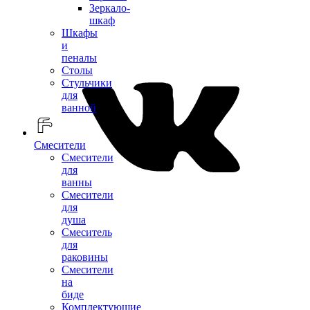
Зеркало-
шкаф
Шкафы
и
пеналы
Столы
Стульчики
для
ванной
Смесители
Смесители
для
ванны
Смесители
для
душа
Смеситель
для
раковины
Смесители
на
биде
Комплектующие