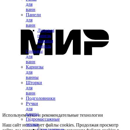
для
ванн
Панели
для
ванн
Лицевая
панель
Боковая
панель
Сифоны
для
ванн
Карнизы
для
ванны
Шторки
для
ванн
Подголовники
Ручки
для
ванны
Используем куки и рекомендательные технологии
Гидромассажные
опции
Наш сайт использует файлы cookies. Продолжая просмотр
Стандартные