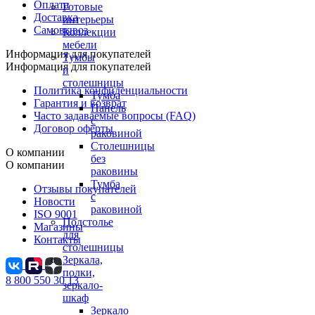
Оплата
Готовые
Доставка
интерьеры
Самовывоз
Коллекции
мебели
Информация для покупателей
Тумбы
Информация для покупателей
и
столешницы
Политика конфиденциальности
Тумба
Гарантия и возврат
Панель
Часто задаваемые вопросы (FAQ)
с
Договор оферты
раковиной
Столешницы
О компании
без
О компании
раковины
Тумба
Отзывы покупателей
с
Новости
раковиной
ISO 9001
Подстолье
Магазины
для
Контакты
столешницы
Зеркала,
полки,
8 800 550 30 13
зеркало-
шкаф
Зеркало