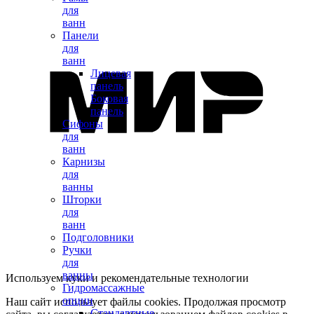
для
ванн
Панели
для
ванн
Лицевая
панель
Боковая
панель
Сифоны
для
ванн
Карнизы
для
ванны
Шторки
для
ванн
Подголовники
Ручки
для
ванны
Используем куки и рекомендательные технологии
Гидромассажные
опции
Наш сайт использует файлы cookies. Продолжая просмотр
Стандартные