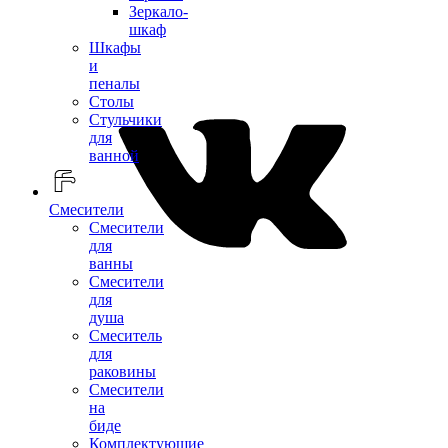
Зеркало-
шкаф
Шкафы
и
пеналы
Столы
Стульчики
для
ванной
Смесители
Смесители
для
ванны
Смесители
для
душа
Смеситель
для
раковины
Смесители
на
биде
Комплектующие