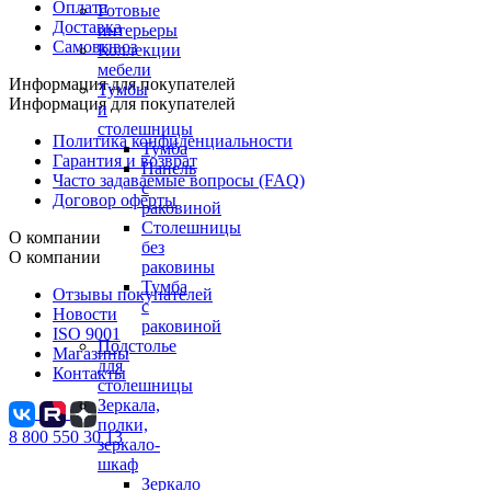
Оплата
Готовые
Доставка
интерьеры
Самовывоз
Коллекции
мебели
Информация для покупателей
Тумбы
Информация для покупателей
и
столешницы
Политика конфиденциальности
Тумба
Гарантия и возврат
Панель
Часто задаваемые вопросы (FAQ)
с
Договор оферты
раковиной
Столешницы
О компании
без
О компании
раковины
Тумба
Отзывы покупателей
с
Новости
раковиной
ISO 9001
Подстолье
Магазины
для
Контакты
столешницы
Зеркала,
полки,
8 800 550 30 13
зеркало-
шкаф
Зеркало