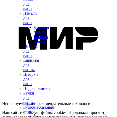
для
ванн
Панели
для
ванн
Лицевая
панель
Боковая
панель
Сифоны
для
ванн
Карнизы
для
ванны
Шторки
для
ванн
Подголовники
Ручки
для
ванны
Используем куки и рекомендательные технологии
Гидромассажные
опции
Наш сайт использует файлы cookies. Продолжая просмотр
Стандартные