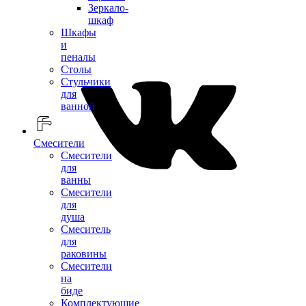
Зеркало-
шкаф
Шкафы
и
пеналы
Столы
Стульчики
для
ванной
Смесители
Смесители
для
ванны
Смесители
для
душа
Смеситель
для
раковины
Смесители
на
биде
Комплектующие