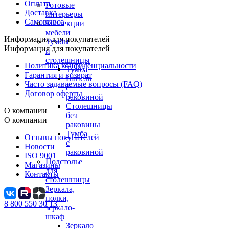
Оплата
Готовые
Доставка
интерьеры
Самовывоз
Коллекции
мебели
Информация для покупателей
Тумбы
Информация для покупателей
и
столешницы
Политика конфиденциальности
Тумба
Гарантия и возврат
Панель
Часто задаваемые вопросы (FAQ)
с
Договор оферты
раковиной
Столешницы
О компании
без
О компании
раковины
Тумба
Отзывы покупателей
с
Новости
раковиной
ISO 9001
Подстолье
Магазины
для
Контакты
столешницы
Зеркала,
полки,
8 800 550 30 13
зеркало-
шкаф
Зеркало