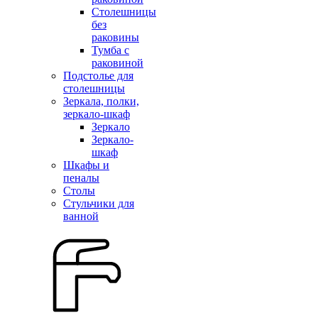
Столешницы
без
раковины
Тумба с
раковиной
Подстолье для
столешницы
Зеркала, полки,
зеркало-шкаф
Зеркало
Зеркало-
шкаф
Шкафы и
пеналы
Столы
Стульчики для
ванной