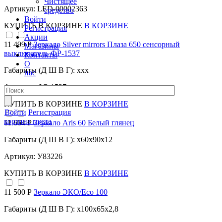
Чистящее
Артикул: LED-00002363
средство
Войти
КУПИТЬ
В КОРЗИНЕ
В КОРЗИНЕ
Регистрация
Акции
11 499 Р
Зеркало Silver mirrors Плаза 650 сенсорный
Магазины
выключатель ФР-1537
Контакты
О
Габариты (Д Ш В Г): xxx
нас
Артикул: ФР-1537
КУПИТЬ
В КОРЗИНЕ
В КОРЗИНЕ
Войти
Регистрация
корзина пуста
11 664 Р
Зеркало Aris 60 Белый глянец
Габариты (Д Ш В Г): x60x90x12
Артикул: У83226
КУПИТЬ
В КОРЗИНЕ
В КОРЗИНЕ
11 500 Р
Зеркало ЭКО/Eco 100
Габариты (Д Ш В Г): x100x65x2,8