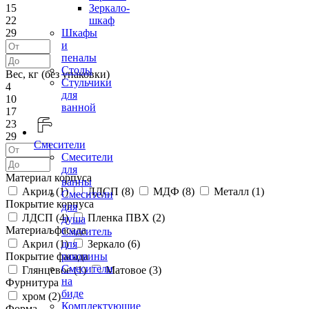
15
Зеркало-
22
шкаф
29
Шкафы
и
пеналы
Столы
Вес, кг (без упаковки)
Стульчики
4
для
10
ванной
17
23
29
Смесители
Смесители
для
Материал корпуса
ванны
Акрил (
1
)
ЛДСП (
8
)
МДФ (
8
)
Металл (
1
)
Смесители
Покрытие корпуса
для
ЛДСП (
4
)
Пленка ПВХ (
2
)
душа
Материал фасада
Смеситель
Акрил (
1
)
Зеркало (
6
)
для
Покрытие фасада
раковины
Смесители
Глянцевое (
1
)
Матовое (
3
)
на
Фурнитура
биде
хром (
2
)
Комплектующие
Форма