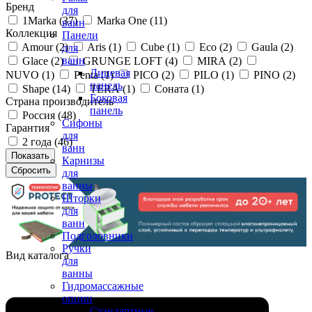
Бренд
для
1Marka (
37
)
Marka One (
11
)
ванн
Коллекция
Панели
Amour (
2
)
Aris (
1
)
Cube (
1
)
Eco (
2
)
Gaula (
2
)
для
ванн
Glace (
2
)
GRUNGE LOFT (
4
)
MIRA (
2
)
Лицевая
NUVO (
1
)
Penta (
1
)
PICO (
2
)
PILO (
1
)
PINO (
2
)
панель
Shape (
14
)
TERA (
1
)
Соната (
1
)
Боковая
Страна производитель
панель
Россия (
48
)
Сифоны
Гарантия
для
2 года (
46
)
ванн
Карнизы
для
ванны
Шторки
для
ванн
Подголовники
Ручки
Вид каталога
для
ванны
Гидромассажные
опции
Стандартные