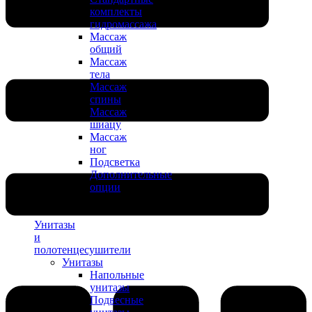
комплекты
гидромассажа
Массаж
общий
Массаж
тела
Массаж
спины
Массаж
шиацу
Массаж
ног
Подсветка
Дополнительные
опции
Унитазы
и
полотенцесушители
Унитазы
Напольные
унитазы
Подвесные