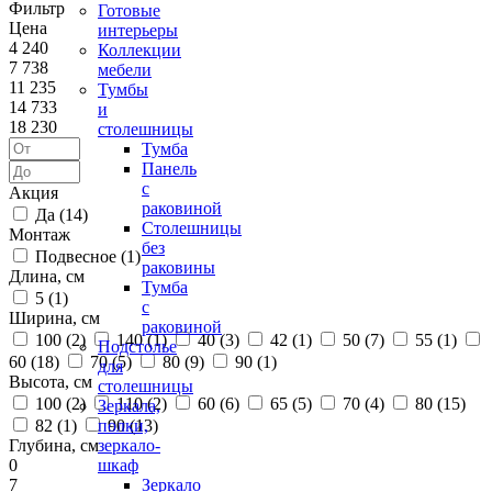
Фильтр
Готовые
Цена
интерьеры
4 240
Коллекции
7 738
мебели
11 235
Тумбы
14 733
и
18 230
столешницы
Тумба
Панель
с
Акция
раковиной
Да (
14
)
Столешницы
Монтаж
без
Подвесное (
1
)
раковины
Длина, см
Тумба
5 (
1
)
с
Ширина, см
раковиной
100 (
2
)
140 (
1
)
40 (
3
)
42 (
1
)
50 (
7
)
55 (
1
)
Подстолье
60 (
18
)
70 (
5
)
80 (
9
)
90 (
1
)
для
Высота, см
столешницы
100 (
2
)
110 (
2
)
60 (
6
)
65 (
5
)
70 (
4
)
80 (
15
)
Зеркала,
82 (
1
)
90 (
13
)
полки,
Глубина, см
зеркало-
0
шкаф
7
Зеркало