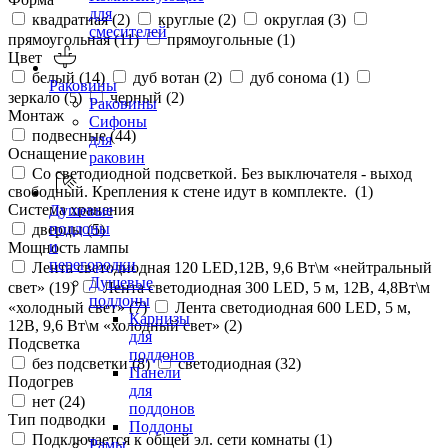
для
квадратная (
2
)
круглые (
2
)
округлая (
3
)
смесителей
прямоугольная (
11
)
прямоугольные (
1
)
Цвет
белый (
14
)
дуб вотан (
2
)
дуб сонома (
1
)
Раковины
зеркало (
5
)
черный (
2
)
Раковины
Монтаж
Сифоны
подвесные (
44
)
для
Оснащение
раковин
Со светодиодной подсветкой. Без выключателя - выход
свободный. Крепления к стене идут в комплекте. (
1
)
Система хранения
Душевые
поддоны
дверцы (
5
)
и
Мощность лампы
перегородки
Лента светодиодная 120 LED,12В, 9,6 Вт\м «нейтральный
Душевые
свет» (
19
)
Лента светодиодная 300 LED, 5 м, 12В, 4,8Вт\м
поддоны
«холодный свет» (
7
)
Лента светодиодная 600 LED, 5 м,
Карнизы
12В, 9,6 Вт\м «холодный свет» (
2
)
для
Подсветка
поддонов
без подсветки (
8
)
светодиодная (
32
)
Панели
Подогрев
для
нет (
24
)
поддонов
Тип подводки
Поддоны
Подключается к общей эл. сети комнаты (
1
)
Рамы