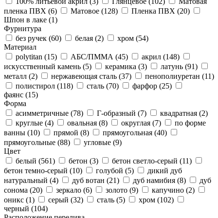
100% литьевой акрил (
3
)
Глянцевое (
102
)
Матовая
пленка ПВХ (
6
)
Матовое (
128
)
Пленка ПВХ (
20
)
Шпон в лаке (
1
)
Фурнитура
без ручек (
60
)
белая (
2
)
хром (
54
)
Материал
polytitan (
15
)
АБС/ПММА (
45
)
акрил (
148
)
искусственный камень (
5
)
керамика (
3
)
латунь (
91
)
металл (
2
)
нержавеющая сталь (
37
)
пенополиуретан (
11
)
полистирол (
118
)
сталь (
70
)
фарфор (
25
)
фаянс (
15
)
Форма
асимметричные (
78
)
Г-образный (
7
)
квадратная (
2
)
круглые (
4
)
овальная (
8
)
округлая (
7
)
по форме
ванны (
10
)
прямой (
8
)
прямоугольная (
40
)
прямоугольные (
88
)
угловые (
9
)
Цвет
белый (
561
)
бетон (
3
)
бетон светло-серый (
11
)
бетон темно-серый (
10
)
голубой (
5
)
дикий дуб
натуральный (
4
)
дуб вотан (
21
)
дуб намибия (
8
)
дуб
сонома (
20
)
зеркало (
6
)
золото (
9
)
капучино (
2
)
оникс (
1
)
серый (
32
)
сталь (
5
)
хром (
102
)
черный (
104
)
Расположение перелива