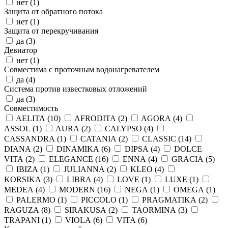
нет (
1
)
Защита от обратного потока
нет (
1
)
Защита от перекручивания
да (
3
)
Девиатор
нет (
1
)
Совместима с проточным водонагревателем
да (
4
)
Система против известковых отложений
да (
3
)
Совместимость
AELITA (
10
)
AFRODITA (
2
)
AGORA (
4
)
ASSOL (
1
)
AURA (
2
)
CALYPSO (
4
)
CASSANDRA (
1
)
CATANIA (
2
)
CLASSIC (
14
)
DIANA (
2
)
DINAMIKA (
6
)
DIPSA (
4
)
DOLCE
VITA (
2
)
ELEGANCE (
16
)
ENNA (
4
)
GRACIA (
5
)
IBIZA (
1
)
JULIANNA (
2
)
KLEO (
4
)
KORSIKA (
3
)
LIBRA (
4
)
LOVE (
1
)
LUXE (
1
)
MEDEA (
4
)
MODERN (
16
)
NEGA (
1
)
OMEGA (
1
)
PALERMO (
1
)
PICCOLO (
1
)
PRAGMATIKA (
2
)
RAGUZA (
8
)
SIRAKUSA (
2
)
TAORMINA (
3
)
TRAPANI (
1
)
VIOLA (
6
)
VITA (
6
)