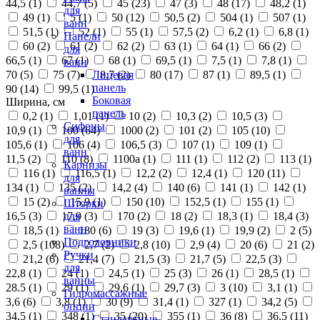
44,5 (
1
)
44,7 (
5
)
45 (
23
)
47 (
3
)
48 (
17
)
48,2 (
1
)
для
49 (
1
)
5 (
1
)
50 (
12
)
50,5 (
2
)
504 (
1
)
507 (
1
)
ванн
51,5 (
1
)
52 (
1
)
55 (
1
)
57,5 (
2
)
6,2 (
1
)
6,8 (
1
)
Панели
60 (
2
)
61 (
2
)
62 (
2
)
63 (
1
)
64 (
1
)
66 (
2
)
для
66,5 (
1
)
67 (
1
)
68 (
1
)
69,5 (
1
)
7,5 (
1
)
7,8 (
1
)
ванн
70 (
5
)
75 (
7
)
8,7 (
2
)
80 (
17
)
87 (
1
)
89,5 (
1
)
Лицевая
панель
90 (
14
)
99,5 (
1
)
Боковая
Ширина, см
панель
0,2 (
1
)
1,01 (
1
)
10 (
2
)
10,3 (
2
)
10,5 (
3
)
Сифоны
10,9 (
1
)
100 (
64
)
1000 (
2
)
101 (
2
)
105 (
10
)
для
105,6 (
1
)
106 (
4
)
106,5 (
3
)
107 (
1
)
109 (
1
)
ванн
11,5 (
2
)
110 (
8
)
1100а (
1
)
111 (
1
)
112 (
2
)
113 (
1
)
Карнизы
116 (
1
)
116,5 (
1
)
12,2 (
2
)
12,4 (
1
)
120 (
11
)
для
134 (
1
)
135 (
2
)
14,2 (
4
)
140 (
6
)
141 (
1
)
142 (
1
)
ванны
15 (
2
)
15,9 (
1
)
150 (
10
)
152,5 (
1
)
155 (
1
)
Шторки
16,5 (
3
)
17,9 (
3
)
170 (
2
)
18 (
2
)
18,3 (
1
)
18,4 (
3
)
для
ванн
18,5 (
1
)
180 (
6
)
19 (
3
)
19,6 (
1
)
19,9 (
2
)
2 (
5
)
Подголовники
2,5 (
108
)
2,7 (
2
)
2,8 (
10
)
2,9 (
4
)
20 (
6
)
21 (
2
)
Ручки
21,2 (
6
)
21,4 (
7
)
21,5 (
3
)
21,7 (
5
)
22,5 (
3
)
для
22,8 (
1
)
24 (
1
)
24,5 (
1
)
25 (
3
)
26 (
1
)
28,5 (
1
)
ванны
28.5 (
1
)
29 (
1
)
29,6 (
1
)
29,7 (
3
)
3 (
10
)
3,1 (
1
)
Гидромассажные
3,6 (
6
)
3,8 (
1
)
30 (
9
)
31,4 (
1
)
327 (
1
)
34,2 (
5
)
опции
34,5 (
1
)
348 (
1
)
35 (
20
)
355 (
1
)
36 (
8
)
36,5 (
11
)
Стандартные