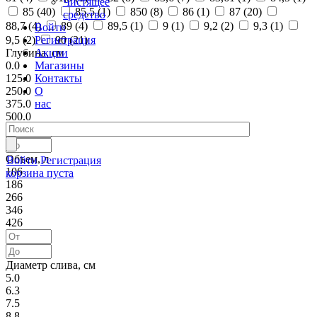
Чистящее
85 (
40
)
85,5 (
1
)
850 (
8
)
86 (
1
)
87 (
20
)
средство
88,7 (
4
)
89 (
4
)
89,5 (
1
)
9 (
1
)
9,2 (
2
)
9,3 (
1
)
Войти
Регистрация
9,5 (
2
)
90 (
21
)
Акции
Глубина, см
Магазины
0.0
Контакты
125.0
О
250.0
нас
375.0
500.0
Объем, л
Войти
Регистрация
106
корзина пуста
186
266
346
426
Диаметр слива, см
5.0
6.3
7.5
8.8