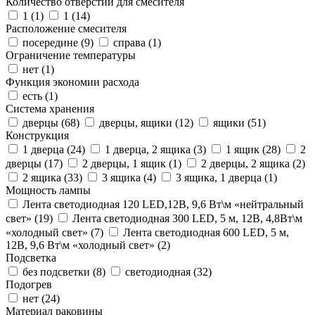
Количество отверстий для смесителя
1 (
1
)
1 (
14
)
Расположение смесителя
посередине (
9
)
справа (
1
)
Ограничение температуры
нет (
1
)
Функция экономии расхода
есть (
1
)
Система хранения
дверцы (
68
)
дверцы, ящики (
12
)
ящики (
51
)
Конструкция
1 дверца (
24
)
1 дверца, 2 ящика (
3
)
1 ящик (
28
)
2
дверцы (
17
)
2 дверцы, 1 ящик (
1
)
2 дверцы, 2 ящика (
2
)
2 ящика (
33
)
3 ящика (
4
)
3 ящика, 1 дверца (
1
)
Мощность лампы
Лента светодиодная 120 LED,12В, 9,6 Вт\м «нейтральный
свет» (
19
)
Лента светодиодная 300 LED, 5 м, 12В, 4,8Вт\м
«холодный свет» (
7
)
Лента светодиодная 600 LED, 5 м,
12В, 9,6 Вт\м «холодный свет» (
2
)
Подсветка
без подсветки (
8
)
светодиодная (
32
)
Подогрев
нет (
24
)
Материал раковины