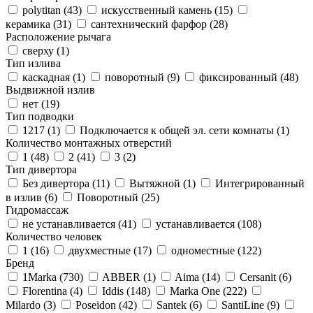
polytitan (
43
)
искусственный камень (
15
)
керамика (
31
)
сантехнический фарфор (
28
)
Расположение рычага
сверху (
1
)
Тип излива
каскадная (
1
)
поворотный (
9
)
фиксированный (
48
)
Выдвижной излив
нет (
19
)
Тип подводки
1217 (
1
)
Подключается к общей эл. сети комнаты (
1
)
Количество монтажных отверстий
1 (
48
)
2 (
41
)
3 (
2
)
Тип дивертора
Без дивертора (
11
)
Вытяжной (
1
)
Интегрированный
в излив (
6
)
Поворотный (
25
)
Гидромассаж
не устанавливается (
41
)
устанавливается (
108
)
Количество человек
1 (
16
)
двухместные (
17
)
одноместные (
122
)
Бренд
1Marka (
730
)
ABBER (
1
)
Aima (
14
)
Cersanit (
6
)
Florentina (
4
)
Iddis (
148
)
Marka One (
222
)
Milardo (
3
)
Poseidon (
42
)
Santek (
6
)
SantiLine (
9
)