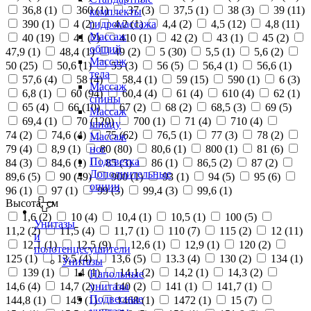
36,8 (
1
)
360 (
1
)
37 (
3
)
37,5 (
1
)
38 (
3
)
39 (
11
)
комплекты
390 (
1
)
4 (
2
)
4,2 (
1
)
4,4 (
2
)
4,5 (
12
)
4,8 (
11
)
гидромассажа
Массаж
40 (
19
)
41 (
2
)
410 (
1
)
42 (
2
)
43 (
1
)
45 (
2
)
общий
47,9 (
1
)
48,4 (
1
)
49 (
2
)
5 (
30
)
5,5 (
1
)
5,6 (
2
)
Массаж
50 (
25
)
50,6 (
1
)
55 (
3
)
56 (
5
)
56,4 (
1
)
56,6 (
1
)
тела
57,6 (
4
)
58 (
4
)
58,4 (
1
)
59 (
15
)
590 (
1
)
6 (
3
)
Массаж
6,8 (
1
)
60 (
94
)
60,4 (
4
)
61 (
4
)
610 (
4
)
62 (
1
)
спины
65 (
4
)
66 (
10
)
67 (
2
)
68 (
2
)
68,5 (
3
)
69 (
5
)
Массаж
69,4 (
1
)
70 (
120
)
700 (
1
)
71 (
4
)
710 (
4
)
шиацу
74 (
2
)
74,6 (
4
)
75 (
62
)
76,5 (
1
)
77 (
3
)
78 (
2
)
Массаж
79 (
4
)
8,9 (
1
)
80 (
80
)
80,6 (
1
)
800 (
1
)
81 (
6
)
ног
Подсветка
84 (
3
)
84,6 (
1
)
85 (
3
)
86 (
1
)
86,5 (
2
)
87 (
2
)
Дополнительные
89,6 (
5
)
90 (
49
)
900 (
1
)
93 (
1
)
94 (
5
)
95 (
6
)
опции
96 (
1
)
97 (
1
)
99 (
3
)
99,4 (
3
)
99,6 (
1
)
Высота, см
1,6 (
2
)
10 (
4
)
10,4 (
1
)
10,5 (
1
)
100 (
5
)
Унитазы
11,2 (
2
)
11,5 (
4
)
11,7 (
1
)
110 (
7
)
115 (
2
)
12 (
11
)
и
12,1 (
1
)
12,5 (
9
)
12,6 (
1
)
12,9 (
1
)
120 (
2
)
полотенцесушители
125 (
1
)
13,5 (
4
)
13,6 (
5
)
13.3 (
4
)
130 (
2
)
134 (
1
)
Унитазы
139 (
1
)
14 (
1
)
14,1 (
2
)
14,2 (
1
)
14,3 (
2
)
Напольные
14,6 (
4
)
14,7 (
2
)
140 (
2
)
141 (
1
)
141,7 (
1
)
унитазы
Подвесные
144,8 (
1
)
145 (
1
)
1468 (
1
)
1472 (
1
)
15 (
7
)