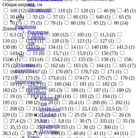
для
Общая ширина, см
смесителей
100 (
12
)
105 (
3
)
110 (
2
)
120 (
1
)
40 (
9
)
45 (
1
)
50 (
15
)
55 (
2
)
57 (
1
)
60 (
31
)
640 (
1
)
65 (
5
)
70 (
7
)
75 (
5
)
79 (
1
)
80 (
19
)
85 (
2
)
90 (
14
)
Раковины
Длина, см
Раковины
0,3 (
3
)
10 (
3
)
100 (
12
)
105 (
1
)
11,3 (
2
)
Сифоны
110 (
1
)
113,5 (
1
)
120 (
13
)
123 (
1
)
127 (
1
)
для
130 (
8
)
133 (
2
)
134 (
1
)
14 (
1
)
140 (
18
)
141,5 (
1
)
раковин
143 (
2
)
15 (
8
)
15,7 (
1
)
15,9 (
1
)
150 (
73
)
152,5 (
1
)
153 (
4
)
154,2 (
1
)
155 (
5
)
158 (
1
)
158-
Душевые
175 (
2
)
160 (
45
)
162 (
4
)
163 (
3
)
164 (
1
)
165 (
17
)
поддоны
166 (
2
)
167 (
2
)
170 (
97
)
170,7 (
2
)
171 (
1
)
и
172 (
1
)
173 (
5
)
173,6 (
1
)
174 (
7
)
175 (
7
)
176 (
2
)
перегородки
18 (
1
)
18,7 (
1
)
180 (
34
)
181 (
1
)
182 (
2
)
Душевые
183 (
2
)
184 (
3
)
185 (
3
)
186 (
1
)
187 (
1
)
189 (
2
)
поддоны
19 (
1
)
19,8 (
1
)
190 (
19
)
193 (
2
)
194 (
1
)
Карнизы
195 (
1
)
198 (
2
)
20 (
1
)
20,4 (
1
)
200 (
6
)
202 (
1
)
для
208 (
2
)
212,5 (
1
)
213 (
1
)
22,1 (
2
)
22,5 (
2
)
поддонов
220 (
1
)
230 (
1
)
24,5 (
13
)
25 (
5
)
25,9 (
2
)
26 (
3
)
Панели
для
27,4 (
2
)
29,5 (
1
)
3,8 (
1
)
30 (
7
)
335 (
1
)
35 (
3
)
поддонов
35,15 (
1
)
35,5 (
2
)
355 (
1
)
36 (
2
)
360 (
1
)
Поддоны
38,5 (
1
)
39,2 (
1
)
390 (
1
)
40 (
6
)
41 (
1
)
44 (
11
)
Рамы