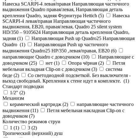
Навеска SCARPI-4 левая/правая Направляющая частичного
выдвижения Quadro правая/левая, Направляющая деталь
крепления Quadro, задняя Фурнитура Hettich (
5
)
Навеска
SCARPI-4 левая/правая Направляющая частичного
выдвижения, ЕВ20, правая/левая, Quadro 25 silent system
HD/350 – 9105624 Направляющая деталь крепления Quadro,
задняя (
1
)
Направляющая Push up Quadro25 Направляющая
Quadro (
1
)
Направляющая Push up частичного
выдвижения Quadro25 НР/350 ,левая/правая, ЕВ20 (
6
)
направляющие Quadro с доводчиком (
10
)
Направляющие с
доводчиком (
25
)
нет (
1
)
Опора чёрная (
2
)
Петля
мебельная вкладная Clip-on с доводчиком (
3
)
система
биде (
2
)
Со светодиодной подсветкой. Без выключателя -
выход свободный. Крепления к стене идут в комплекте. (
1
)
Стандарт подводки
1/2" (
2
)
Механизм
керамический картридж (
2
)
направляющие частичного
выдвижения (
11
)
Петля мебельная накладная Clip-on с
доводчиком (
7
)
Количество режимов струи
1 (
1
)
3 (
2
)
Тропический (верхний) душ