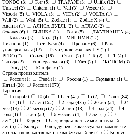
TONDO (
3
)
Torr (
5
)
TRAPANI (
3
)
Unifix (
12
)
Unisteel (
2
)
Uniterm (
1
)
Veil (
3
)
Vesper (
3
)
Victoria (
5
)
VIOLA (
3
)
VITA (
2
)
VOLTA (
1
)
Wall (
2
)
Wash (
5
)
Zodiac (
1
)
Zodiac X (
4
)
Аванти (
1
)
АЛИСА ДУБЛЬ (
3
)
АТЛАС (
2
)
боковая (
6
)
БЬЯНКА (
1
)
Вита (
5
)
ДЖУЛИАННА (
4
)
Классик (
3
)
Кода (
1
)
МИНИМИ (
12
)
Ноктюрн (
1
)
Нота New (
4
)
Прованс (
6
)
Рама
универсальная (
12
)
Рама универсальная ПУ (
1
)
РЕВО (
7
)
Соната (
18
)
Стиль (
2
)
ТR (
2
)
ТГ (
4
)
Тигода (
2
)
Универсальная (
8
)
Уют (
2
)
ЭКОНОМ (
3
)
Этюд (
5
)
Юнификс (
1
)
Страна производитель
Россия (
1
)
Trend (
1
)
Россия (
1
)
Германия (
1
)
Китай (
20
)
Россия (
1073
)
Гарантия
1 год (
42
)
10 (
4
)
10 лет (
41
)
15 (
2
)
15 лет (
84
)
17 (
1
)
17 лет (
152
)
2 года (
485
)
20 лет (
24
)
24
мес (
14
)
24 месяца (
7
)
25 лет (
18
)
3 года (
24
)
4
года (
1
)
5 лет (
20
)
6 месяцев (
4
)
7 лет (
1
)
7
лет* (
1
)
Корпус - 10 лет, водозапорные механизмы - 5
лет (
5
)
Корпус - 10 лет, душевые аксессуары в комплекте -
3 года, излив, картриджи и кранбуксы - 5 лет (
1
)
Корпус -