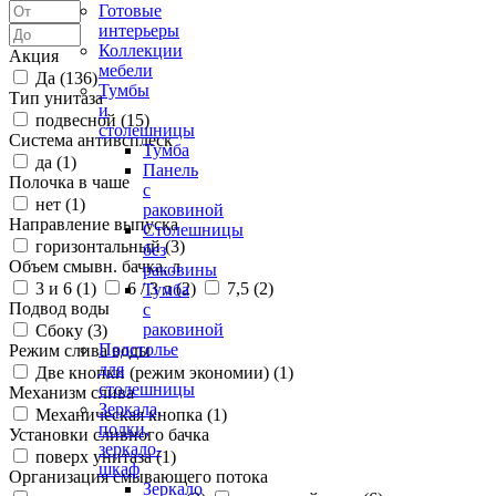
Готовые
интерьеры
Коллекции
Акция
мебели
Да (
136
)
Тумбы
Тип унитаза
и
подвесной (
15
)
столешницы
Система антивсплеск
Тумба
да (
1
)
Панель
Полочка в чаше
с
нет (
1
)
раковиной
Направление выпуска
Столешницы
горизонтальный (
3
)
без
Объем смывн. бачка, л
раковины
3 и 6 (
1
)
6 / 3 л (
2
)
7,5 (
2
)
Тумба
Подвод воды
с
раковиной
Сбоку (
3
)
Подстолье
Режим слива воды
для
Две кнопки (режим экономии) (
1
)
столешницы
Механизм слива
Зеркала,
Механическая кнопка (
1
)
полки,
Установки сливного бачка
зеркало-
поверх унитаза (
1
)
шкаф
Организация смывающего потока
Зеркало