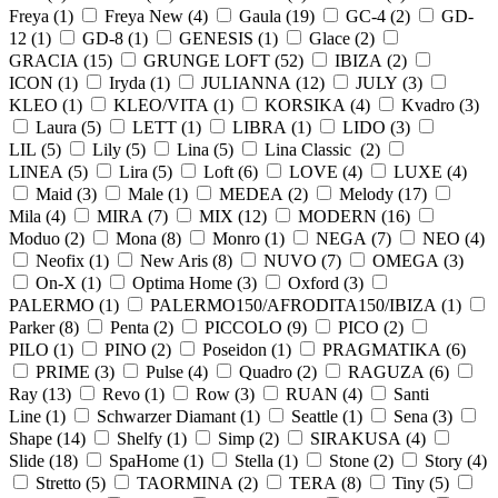
Freya (
1
)
Freya New (
4
)
Gaula (
19
)
GC-4 (
2
)
GD-
12 (
1
)
GD-8 (
1
)
GENESIS (
1
)
Glace (
2
)
GRACIA (
15
)
GRUNGE LOFT (
52
)
IBIZA (
2
)
ICON (
1
)
Iryda (
1
)
JULIANNA (
12
)
JULY (
3
)
KLEO (
1
)
KLEO/VITA (
1
)
KORSIKA (
4
)
Kvadro (
3
)
Laura (
5
)
LETT (
1
)
LIBRA (
1
)
LIDO (
3
)
LIL (
5
)
Lily (
5
)
Lina (
5
)
Lina Classic (
2
)
LINEA (
5
)
Lira (
5
)
Loft (
6
)
LOVE (
4
)
LUXE (
4
)
Maid (
3
)
Male (
1
)
MEDEA (
2
)
Melody (
17
)
Mila (
4
)
MIRA (
7
)
MIX (
12
)
MODERN (
16
)
Moduo (
2
)
Mona (
8
)
Monro (
1
)
NEGA (
7
)
NEO (
4
)
Neofix (
1
)
New Aris (
8
)
NUVO (
7
)
OMEGA (
3
)
On-X (
1
)
Optima Home (
3
)
Oxford (
3
)
PALERMO (
1
)
PALERMO150/AFRODITA150/IBIZA (
1
)
Parker (
8
)
Penta (
2
)
PICCOLO (
9
)
PICO (
2
)
PILO (
1
)
PINO (
2
)
Poseidon (
1
)
PRAGMATIKA (
6
)
PRIME (
3
)
Pulse (
4
)
Quadro (
2
)
RAGUZA (
6
)
Ray (
13
)
Revo (
1
)
Row (
3
)
RUAN (
4
)
Santi
Line (
1
)
Schwarzer Diamant (
1
)
Seattle (
1
)
Sena (
3
)
Shape (
14
)
Shelfy (
1
)
Simp (
2
)
SIRAKUSA (
4
)
Slide (
18
)
SpaHome (
1
)
Stella (
1
)
Stone (
2
)
Story (
4
)
Stretto (
5
)
TAORMINA (
2
)
TERA (
8
)
Tiny (
5
)