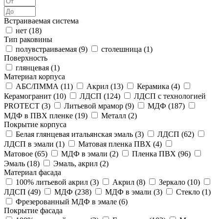
Встраиваемая система
нет (
18
)
Тип раковины
полувстраиваемая (
9
)
столешница (
1
)
Поверхность
глянцевая (
1
)
Материал корпуса
АБС/ПММА (
11
)
Акрил (
13
)
Керамика (
4
)
Керамогранит (
10
)
ЛДСП (
124
)
ЛДСП с технологией
PROTECT (
3
)
Литьевой мрамор (
9
)
МДФ (
187
)
МДФ в ПВХ пленке (
19
)
Металл (
2
)
Покрытие корпуса
Белая глянцевая итальянская эмаль (
3
)
ЛДСП (
62
)
ЛДСП в эмали (
1
)
Матовая пленка ПВХ (
4
)
Матовое (
65
)
МДФ в эмали (
2
)
Пленка ПВХ (
96
)
Эмаль (
18
)
Эмаль, акрил (
2
)
Материал фасада
100% литьевой акрил (
3
)
Акрил (
8
)
Зеркало (
10
)
ЛДСП (
49
)
МДФ (
238
)
МДФ в эмали (
3
)
Стекло (
1
)
Фрезерованный МДФ в эмале (
6
)
Покрытие фасада