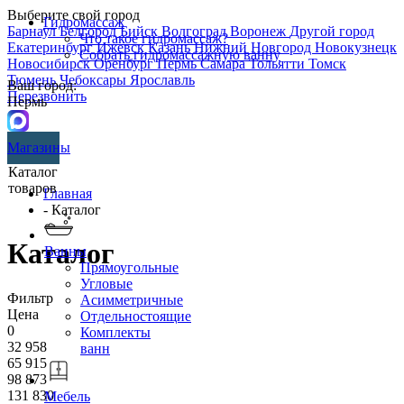
Выберите свой город
Гидромассаж
Барнаул
Белгород
Бийск
Волгоград
Воронеж
Другой город
Что такое гидромассаж?
Екатеринбург
Ижевск
Казань
Нижний Новгород
Новокузнецк
Собрать гидромассажную ванну
Новосибирск
Оренбург
Пермь
Самара
Тольятти
Томск
Тюмень
Чебоксары
Ярославль
Ваш город:
Перезвонить
Пермь
Магазины
Каталог
товаров
Главная
- Каталог
Каталог
Ванны
Прямоугольные
Угловые
Фильтр
Асимметричные
Цена
Отдельностоящие
0
Комплекты
32 958
ванн
65 915
98 873
131 830
Мебель