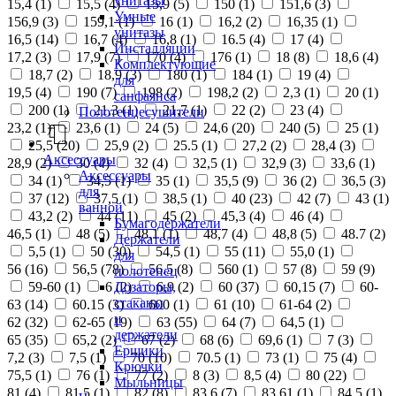
унитазы
15,4 (
1
)
15,5 (
4
)
15,9 (
5
)
150 (
1
)
151,6 (
3
)
Умные
156,9 (
3
)
159,1 (
1
)
16 (
1
)
16,2 (
2
)
16,35 (
1
)
унитазы
16,5 (
14
)
16,7 (
4
)
16,8 (
1
)
16.5 (
4
)
17 (
4
)
Инсталляции
17,2 (
3
)
17,9 (
7
)
170 (
4
)
176 (
1
)
18 (
8
)
18,6 (
4
)
Комплектующие
18,7 (
2
)
18,9 (
3
)
180 (
1
)
184 (
1
)
19 (
4
)
для
19,5 (
4
)
190 (
7
)
198 (
2
)
198,2 (
2
)
2,3 (
1
)
20 (
1
)
санфаянса
200 (
1
)
21,3 (
1
)
21,7 (
1
)
22 (
2
)
23 (
4
)
Полотенцесушители
23,2 (
1
)
23,6 (
1
)
24 (
5
)
24,6 (
20
)
240 (
5
)
25 (
1
)
25,5 (
20
)
25,9 (
2
)
25.5 (
1
)
27,2 (
2
)
28,4 (
3
)
Аксессуары
28,9 (
2
)
30 (
4
)
32 (
4
)
32,5 (
1
)
32,9 (
3
)
33,6 (
1
)
Аксессуары
34 (
1
)
34,5 (
1
)
35 (
1
)
35,5 (
9
)
36 (
2
)
36,5 (
3
)
для
37 (
12
)
37,5 (
1
)
38,5 (
1
)
40 (
23
)
42 (
7
)
43 (
1
)
ванной
43,2 (
2
)
44 (
11
)
45 (
2
)
45,3 (
4
)
46 (
4
)
Бумагодержатели
46,5 (
1
)
48 (
5
)
48,1 (
1
)
48,7 (
4
)
48,8 (
5
)
48.7 (
2
)
Держатели
5,5 (
1
)
50 (
30
)
54,5 (
1
)
55 (
11
)
55,0 (
1
)
для
56 (
16
)
56,5 (
78
)
56.5 (
8
)
560 (
1
)
57 (
8
)
59 (
9
)
полотенец
Дозаторы,
59-60 (
1
)
6 (
2
)
6,9 (
2
)
60 (
37
)
60,15 (
7
)
60-
стаканы
63 (
14
)
60.15 (
3
)
600 (
1
)
61 (
10
)
61-64 (
2
)
и
62 (
32
)
62-65 (
19
)
63 (
55
)
64 (
7
)
64,5 (
1
)
держатели
65 (
35
)
65,2 (
2
)
67 (
2
)
68 (
6
)
69,6 (
1
)
7 (
3
)
Ершики
7,2 (
3
)
7,5 (
1
)
70 (
10
)
70.5 (
1
)
73 (
1
)
75 (
4
)
Крючки
75,5 (
1
)
76 (
1
)
77 (
2
)
8 (
3
)
8,5 (
4
)
80 (
22
)
Мыльницы
81 (
4
)
81,5 (
1
)
82 (
8
)
83,6 (
7
)
83,61 (
1
)
84,5 (
1
)