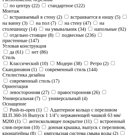
по центру (
22
)
стандартное (
122
)
Монтаж
встраиваемый в стену (
2
)
встраивается в нишу (
5
)
на ванну (
3
)
на пол (
7
)
на стену (
47
)
на
столешницу (
14
)
на умывальник (
34
)
напольные (
92
)
отдельно стоящие (
8
)
подвесные (
236
)
пристенные (
147
)
Угловая конструкция
да (
61
)
нет (
86
)
Стиль
Классический (
10
)
Модерн (
38
)
Ретро (
2
)
Скандинавия (
1
)
современный стиль (
144
)
Стилистика дизайна
современный стиль (
17
)
Ориентация
левосторонняя (
27
)
правосторонняя (
26
)
Универсальная (
7
)
универсальный (
4
)
Оснащение
Push-to-open (
1
)
Адаптерное кольцо с переливом
Ш.П.360-16 Выпуск 1 1/4"с нержавеющей чашкой 63 мм/
М200 (
1
)
антискользящее покрытие (
11
)
встроенный
слив-перелив (
10
)
донная крышка, выпуск с переливом,
кронштейны (
8
)
импульсная система смыва воды (
2
)