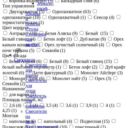
воронка-водоворот (
3
)
каскадный слив (
6
)
Зеркало-
Тип управления
шкаф
Двухзахватное (
5
)
Однозахватное (
63
)
Шкафы
однозахватные (
18
)
Однозахватный (
1
)
Сенсор (
4
)
и
термостатические (
1
)
пеналы
Цвет корпуса
Столы
Антрацит (
18
)
Белая Аляска (
9
)
Белый (
15
)
Стульчики
Белый глянец (
4
)
Бетон лофт (
1
)
Дуб ватан (
9
)
Орех
для
ванной
каньон коньяк (
5
)
Орех лучистый солнечный (
4
)
Орех
ноче тортона (
5
)
Секвойя (
1
)
Цвет фасада
Смесители
Белая Аляска (
6
)
Белый (
8
)
Белый глянец (
15
)
Смесители
белый матовый перламутр (
1
)
Бетон лофт (
2
)
Дуб крафт
для
золотой (
6
)
Латте фактурный (
5
)
Монолит Айсберг (
3
)
ванны
Монолит Дарк (
6
)
Монолит найт (
5
)
Орех (
3
)
Смесители
Секвойя (
2
)
для
Назначение
душа
для ванны (
1
)
Смеситель
Площадь ванной, м2
для
2,6 (
4
)
3 (
4
)
3,5 (
4
)
3,6 (
1
)
3,9 (
1
)
4 (
1
)
раковины
4,25 (
1
)
Смесители
Монтаж
на
напольная (
6
)
напольный (
4
)
Подвесная (
15
)
биде
Комплектующие
Подвесное (
1
)
подвесной (
10
)
пристенный (
2
)