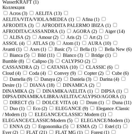
WasserKRAFT (
1
)
Коллекция
Acros (
3
)
AELITA (
13
)
AELITA/VITA/VIOLA/MEDEA (
1
)
Afina (
1
)
AFRODITA (
3
)
AFRODITA PALERMO IBIZA (
1
)
AFRODITA/CASSANDRA (
1
)
AGORA (
2
)
Aiger (
14
)
ALISA (
2
)
Amour (
2
)
Aris (
2
)
Art (
2
)
ASSOL (
4
)
ATLAS (
3
)
Atom (
1
)
AURA (
10
)
Avanti (
1
)
Axes (
1
)
Basic (
7
)
Bella (
1
)
Bella New (
6
)
Bianca (
5
)
Bild (
11
)
Blanco (
3
)
Bridge (
1
)
Bumble (
8
)
Calipso (
3
)
CALYPSO (
2
)
CASSANDRA (
2
)
CATANIA (
10
)
CLASSIC (
6
)
Cloud (
4
)
Coda (
4
)
Convey (
9
)
Copter (
2
)
Cube (
6
)
Damelia (
9
)
Danaya (
2
)
Daniela (
3
)
Darina (
4
)
Desire (
1
)
DIANA (
18
)
DINAMICA (
2
)
DINAMIKA (
2
)
DINAMIKA/AELITA (
1
)
DIPSA (
1
)
DIPSA/DINAMIKA/LIBRA/AELITA/CALYPSO/AGORA (
1
)
DIRECT (
5
)
DOLCE VITA (
4
)
Drum (
1
)
Duna (
11
)
Duo (
1
)
Eco (
2
)
ELEGANCE (
9
)
Elegance /Classic
/ Modern (
1
)
ELEGANCE/CLASSIC/ Modern (
1
)
ELEGANCE/CLASSIC/Modern (
5
)
ELEGANCE/Modern (
1
)
ENNA (
2
)
Ergonomika (
5
)
ESMA (
2
)
Estel (
1
)
Ever (
2
)
FLAT (
21
)
FLAT MG (
1
)
Forest (
1
)