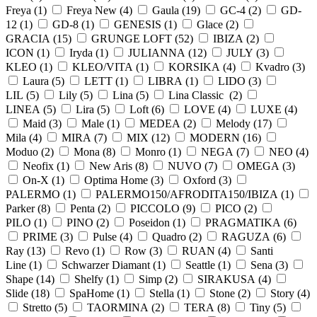
Freya (
1
)
Freya New (
4
)
Gaula (
19
)
GC-4 (
2
)
GD-
12 (
1
)
GD-8 (
1
)
GENESIS (
1
)
Glace (
2
)
GRACIA (
15
)
GRUNGE LOFT (
52
)
IBIZA (
2
)
ICON (
1
)
Iryda (
1
)
JULIANNA (
12
)
JULY (
3
)
KLEO (
1
)
KLEO/VITA (
1
)
KORSIKA (
4
)
Kvadro (
3
)
Laura (
5
)
LETT (
1
)
LIBRA (
1
)
LIDO (
3
)
LIL (
5
)
Lily (
5
)
Lina (
5
)
Lina Classic (
2
)
LINEA (
5
)
Lira (
5
)
Loft (
6
)
LOVE (
4
)
LUXE (
4
)
Maid (
3
)
Male (
1
)
MEDEA (
2
)
Melody (
17
)
Mila (
4
)
MIRA (
7
)
MIX (
12
)
MODERN (
16
)
Moduo (
2
)
Mona (
8
)
Monro (
1
)
NEGA (
7
)
NEO (
4
)
Neofix (
1
)
New Aris (
8
)
NUVO (
7
)
OMEGA (
3
)
On-X (
1
)
Optima Home (
3
)
Oxford (
3
)
PALERMO (
1
)
PALERMO150/AFRODITA150/IBIZA (
1
)
Parker (
8
)
Penta (
2
)
PICCOLO (
9
)
PICO (
2
)
PILO (
1
)
PINO (
2
)
Poseidon (
1
)
PRAGMATIKA (
6
)
PRIME (
3
)
Pulse (
4
)
Quadro (
2
)
RAGUZA (
6
)
Ray (
13
)
Revo (
1
)
Row (
3
)
RUAN (
4
)
Santi
Line (
1
)
Schwarzer Diamant (
1
)
Seattle (
1
)
Sena (
3
)
Shape (
14
)
Shelfy (
1
)
Simp (
2
)
SIRAKUSA (
4
)
Slide (
18
)
SpaHome (
1
)
Stella (
1
)
Stone (
2
)
Story (
4
)
Stretto (
5
)
TAORMINA (
2
)
TERA (
8
)
Tiny (
5
)