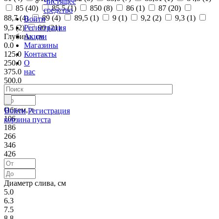
Чистящее
85 (
40
)
85,5 (
1
)
850 (
8
)
86 (
1
)
87 (
20
)
средство
88,7 (
4
)
89 (
4
)
89,5 (
1
)
9 (
1
)
9,2 (
2
)
9,3 (
1
)
Войти
Регистрация
9,5 (
2
)
90 (
21
)
Акции
Глубина, см
Магазины
0.0
Контакты
125.0
О
250.0
нас
375.0
500.0
Объем, л
Войти
Регистрация
106
корзина пуста
186
266
346
426
Диаметр слива, см
5.0
6.3
7.5
8.8