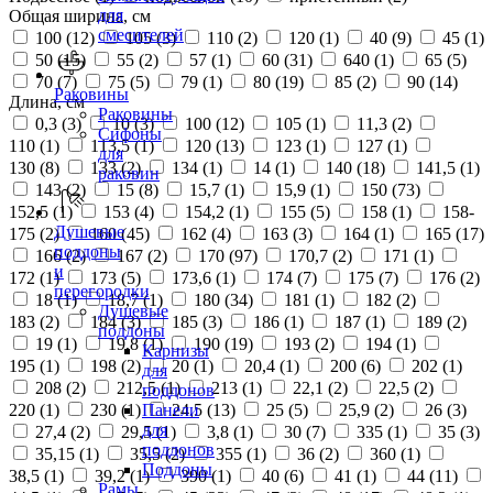
для
Общая ширина, см
смесителей
100 (
12
)
105 (
3
)
110 (
2
)
120 (
1
)
40 (
9
)
45 (
1
)
50 (
15
)
55 (
2
)
57 (
1
)
60 (
31
)
640 (
1
)
65 (
5
)
70 (
7
)
75 (
5
)
79 (
1
)
80 (
19
)
85 (
2
)
90 (
14
)
Раковины
Длина, см
Раковины
0,3 (
3
)
10 (
3
)
100 (
12
)
105 (
1
)
11,3 (
2
)
Сифоны
110 (
1
)
113,5 (
1
)
120 (
13
)
123 (
1
)
127 (
1
)
для
130 (
8
)
133 (
2
)
134 (
1
)
14 (
1
)
140 (
18
)
141,5 (
1
)
раковин
143 (
2
)
15 (
8
)
15,7 (
1
)
15,9 (
1
)
150 (
73
)
152,5 (
1
)
153 (
4
)
154,2 (
1
)
155 (
5
)
158 (
1
)
158-
Душевые
175 (
2
)
160 (
45
)
162 (
4
)
163 (
3
)
164 (
1
)
165 (
17
)
поддоны
166 (
2
)
167 (
2
)
170 (
97
)
170,7 (
2
)
171 (
1
)
и
172 (
1
)
173 (
5
)
173,6 (
1
)
174 (
7
)
175 (
7
)
176 (
2
)
перегородки
18 (
1
)
18,7 (
1
)
180 (
34
)
181 (
1
)
182 (
2
)
Душевые
183 (
2
)
184 (
3
)
185 (
3
)
186 (
1
)
187 (
1
)
189 (
2
)
поддоны
19 (
1
)
19,8 (
1
)
190 (
19
)
193 (
2
)
194 (
1
)
Карнизы
195 (
1
)
198 (
2
)
20 (
1
)
20,4 (
1
)
200 (
6
)
202 (
1
)
для
208 (
2
)
212,5 (
1
)
213 (
1
)
22,1 (
2
)
22,5 (
2
)
поддонов
220 (
1
)
230 (
1
)
24,5 (
13
)
25 (
5
)
25,9 (
2
)
26 (
3
)
Панели
для
27,4 (
2
)
29,5 (
1
)
3,8 (
1
)
30 (
7
)
335 (
1
)
35 (
3
)
поддонов
35,15 (
1
)
35,5 (
2
)
355 (
1
)
36 (
2
)
360 (
1
)
Поддоны
38,5 (
1
)
39,2 (
1
)
390 (
1
)
40 (
6
)
41 (
1
)
44 (
11
)
Рамы