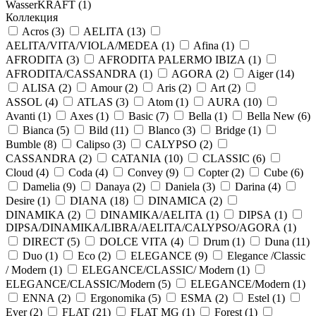
WasserKRAFT (
1
)
Коллекция
Acros (
3
)
AELITA (
13
)
AELITA/VITA/VIOLA/MEDEA (
1
)
Afina (
1
)
AFRODITA (
3
)
AFRODITA PALERMO IBIZA (
1
)
AFRODITA/CASSANDRA (
1
)
AGORA (
2
)
Aiger (
14
)
ALISA (
2
)
Amour (
2
)
Aris (
2
)
Art (
2
)
ASSOL (
4
)
ATLAS (
3
)
Atom (
1
)
AURA (
10
)
Avanti (
1
)
Axes (
1
)
Basic (
7
)
Bella (
1
)
Bella New (
6
)
Bianca (
5
)
Bild (
11
)
Blanco (
3
)
Bridge (
1
)
Bumble (
8
)
Calipso (
3
)
CALYPSO (
2
)
CASSANDRA (
2
)
CATANIA (
10
)
CLASSIC (
6
)
Cloud (
4
)
Coda (
4
)
Convey (
9
)
Copter (
2
)
Cube (
6
)
Damelia (
9
)
Danaya (
2
)
Daniela (
3
)
Darina (
4
)
Desire (
1
)
DIANA (
18
)
DINAMICA (
2
)
DINAMIKA (
2
)
DINAMIKA/AELITA (
1
)
DIPSA (
1
)
DIPSA/DINAMIKA/LIBRA/AELITA/CALYPSO/AGORA (
1
)
DIRECT (
5
)
DOLCE VITA (
4
)
Drum (
1
)
Duna (
11
)
Duo (
1
)
Eco (
2
)
ELEGANCE (
9
)
Elegance /Classic
/ Modern (
1
)
ELEGANCE/CLASSIC/ Modern (
1
)
ELEGANCE/CLASSIC/Modern (
5
)
ELEGANCE/Modern (
1
)
ENNA (
2
)
Ergonomika (
5
)
ESMA (
2
)
Estel (
1
)
Ever (
2
)
FLAT (
21
)
FLAT MG (
1
)
Forest (
1
)