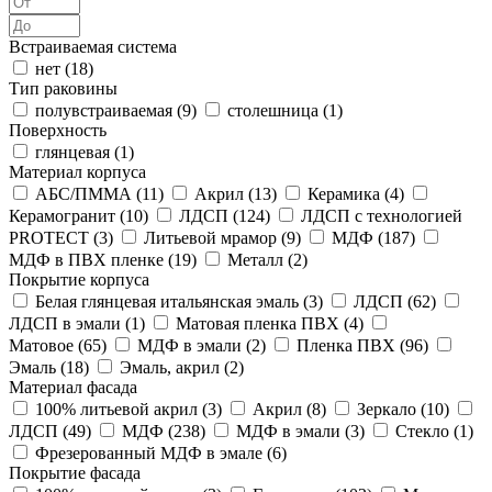
Встраиваемая система
нет (
18
)
Тип раковины
полувстраиваемая (
9
)
столешница (
1
)
Поверхность
глянцевая (
1
)
Материал корпуса
АБС/ПММА (
11
)
Акрил (
13
)
Керамика (
4
)
Керамогранит (
10
)
ЛДСП (
124
)
ЛДСП с технологией
PROTECT (
3
)
Литьевой мрамор (
9
)
МДФ (
187
)
МДФ в ПВХ пленке (
19
)
Металл (
2
)
Покрытие корпуса
Белая глянцевая итальянская эмаль (
3
)
ЛДСП (
62
)
ЛДСП в эмали (
1
)
Матовая пленка ПВХ (
4
)
Матовое (
65
)
МДФ в эмали (
2
)
Пленка ПВХ (
96
)
Эмаль (
18
)
Эмаль, акрил (
2
)
Материал фасада
100% литьевой акрил (
3
)
Акрил (
8
)
Зеркало (
10
)
ЛДСП (
49
)
МДФ (
238
)
МДФ в эмали (
3
)
Стекло (
1
)
Фрезерованный МДФ в эмале (
6
)
Покрытие фасада