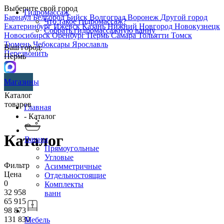
Выберите свой город
Гидромассаж
Барнаул
Белгород
Бийск
Волгоград
Воронеж
Другой город
Что такое гидромассаж?
Екатеринбург
Ижевск
Казань
Нижний Новгород
Новокузнецк
Собрать гидромассажную ванну
Новосибирск
Оренбург
Пермь
Самара
Тольятти
Томск
Тюмень
Чебоксары
Ярославль
Ваш город:
Перезвонить
Пермь
Магазины
Каталог
товаров
Главная
- Каталог
Каталог
Ванны
Прямоугольные
Угловые
Фильтр
Асимметричные
Цена
Отдельностоящие
0
Комплекты
32 958
ванн
65 915
98 873
131 830
Мебель