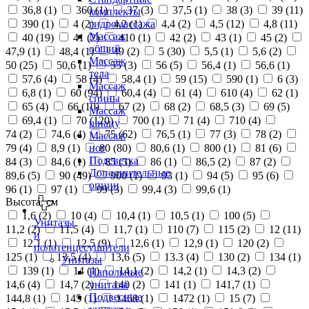
36,8 (
1
)
360 (
1
)
37 (
3
)
37,5 (
1
)
38 (
3
)
39 (
11
)
комплекты
390 (
1
)
4 (
2
)
4,2 (
1
)
4,4 (
2
)
4,5 (
12
)
4,8 (
11
)
гидромассажа
Массаж
40 (
19
)
41 (
2
)
410 (
1
)
42 (
2
)
43 (
1
)
45 (
2
)
общий
47,9 (
1
)
48,4 (
1
)
49 (
2
)
5 (
30
)
5,5 (
1
)
5,6 (
2
)
Массаж
50 (
25
)
50,6 (
1
)
55 (
3
)
56 (
5
)
56,4 (
1
)
56,6 (
1
)
тела
57,6 (
4
)
58 (
4
)
58,4 (
1
)
59 (
15
)
590 (
1
)
6 (
3
)
Массаж
6,8 (
1
)
60 (
94
)
60,4 (
4
)
61 (
4
)
610 (
4
)
62 (
1
)
спины
65 (
4
)
66 (
10
)
67 (
2
)
68 (
2
)
68,5 (
3
)
69 (
5
)
Массаж
69,4 (
1
)
70 (
120
)
700 (
1
)
71 (
4
)
710 (
4
)
шиацу
74 (
2
)
74,6 (
4
)
75 (
62
)
76,5 (
1
)
77 (
3
)
78 (
2
)
Массаж
79 (
4
)
8,9 (
1
)
80 (
80
)
80,6 (
1
)
800 (
1
)
81 (
6
)
ног
Подсветка
84 (
3
)
84,6 (
1
)
85 (
3
)
86 (
1
)
86,5 (
2
)
87 (
2
)
Дополнительные
89,6 (
5
)
90 (
49
)
900 (
1
)
93 (
1
)
94 (
5
)
95 (
6
)
опции
96 (
1
)
97 (
1
)
99 (
3
)
99,4 (
3
)
99,6 (
1
)
Высота, см
1,6 (
2
)
10 (
4
)
10,4 (
1
)
10,5 (
1
)
100 (
5
)
Унитазы
11,2 (
2
)
11,5 (
4
)
11,7 (
1
)
110 (
7
)
115 (
2
)
12 (
11
)
и
12,1 (
1
)
12,5 (
9
)
12,6 (
1
)
12,9 (
1
)
120 (
2
)
полотенцесушители
125 (
1
)
13,5 (
4
)
13,6 (
5
)
13.3 (
4
)
130 (
2
)
134 (
1
)
Унитазы
139 (
1
)
14 (
1
)
14,1 (
2
)
14,2 (
1
)
14,3 (
2
)
Напольные
14,6 (
4
)
14,7 (
2
)
140 (
2
)
141 (
1
)
141,7 (
1
)
унитазы
Подвесные
144,8 (
1
)
145 (
1
)
1468 (
1
)
1472 (
1
)
15 (
7
)