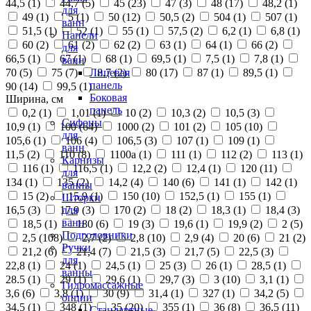
44,5 (
1
)
44,7 (
5
)
45 (
23
)
47 (
3
)
48 (
17
)
48,2 (
1
)
для
49 (
1
)
5 (
1
)
50 (
12
)
50,5 (
2
)
504 (
1
)
507 (
1
)
ванн
51,5 (
1
)
52 (
1
)
55 (
1
)
57,5 (
2
)
6,2 (
1
)
6,8 (
1
)
Панели
60 (
2
)
61 (
2
)
62 (
2
)
63 (
1
)
64 (
1
)
66 (
2
)
для
66,5 (
1
)
67 (
1
)
68 (
1
)
69,5 (
1
)
7,5 (
1
)
7,8 (
1
)
ванн
70 (
5
)
75 (
7
)
8,7 (
2
)
80 (
17
)
87 (
1
)
89,5 (
1
)
Лицевая
панель
90 (
14
)
99,5 (
1
)
Боковая
Ширина, см
панель
0,2 (
1
)
1,01 (
1
)
10 (
2
)
10,3 (
2
)
10,5 (
3
)
Сифоны
10,9 (
1
)
100 (
64
)
1000 (
2
)
101 (
2
)
105 (
10
)
для
105,6 (
1
)
106 (
4
)
106,5 (
3
)
107 (
1
)
109 (
1
)
ванн
11,5 (
2
)
110 (
8
)
1100а (
1
)
111 (
1
)
112 (
2
)
113 (
1
)
Карнизы
116 (
1
)
116,5 (
1
)
12,2 (
2
)
12,4 (
1
)
120 (
11
)
для
134 (
1
)
135 (
2
)
14,2 (
4
)
140 (
6
)
141 (
1
)
142 (
1
)
ванны
15 (
2
)
15,9 (
1
)
150 (
10
)
152,5 (
1
)
155 (
1
)
Шторки
16,5 (
3
)
17,9 (
3
)
170 (
2
)
18 (
2
)
18,3 (
1
)
18,4 (
3
)
для
ванн
18,5 (
1
)
180 (
6
)
19 (
3
)
19,6 (
1
)
19,9 (
2
)
2 (
5
)
Подголовники
2,5 (
108
)
2,7 (
2
)
2,8 (
10
)
2,9 (
4
)
20 (
6
)
21 (
2
)
Ручки
21,2 (
6
)
21,4 (
7
)
21,5 (
3
)
21,7 (
5
)
22,5 (
3
)
для
22,8 (
1
)
24 (
1
)
24,5 (
1
)
25 (
3
)
26 (
1
)
28,5 (
1
)
ванны
28.5 (
1
)
29 (
1
)
29,6 (
1
)
29,7 (
3
)
3 (
10
)
3,1 (
1
)
Гидромассажные
3,6 (
6
)
3,8 (
1
)
30 (
9
)
31,4 (
1
)
327 (
1
)
34,2 (
5
)
опции
34,5 (
1
)
348 (
1
)
35 (
20
)
355 (
1
)
36 (
8
)
36,5 (
11
)
Стандартные