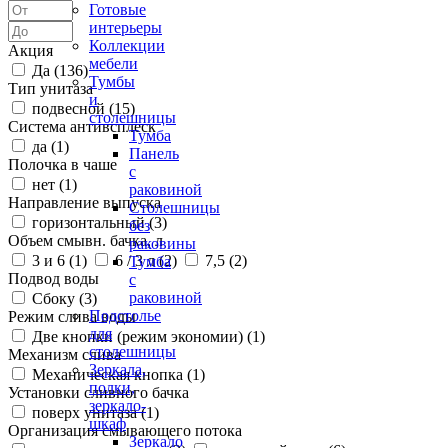
Готовые
интерьеры
Коллекции
Акция
мебели
Да (
136
)
Тумбы
Тип унитаза
и
подвесной (
15
)
столешницы
Система антивсплеск
Тумба
да (
1
)
Панель
Полочка в чаше
с
нет (
1
)
раковиной
Направление выпуска
Столешницы
горизонтальный (
3
)
без
Объем смывн. бачка, л
раковины
3 и 6 (
1
)
6 / 3 л (
2
)
7,5 (
2
)
Тумба
Подвод воды
с
раковиной
Сбоку (
3
)
Подстолье
Режим слива воды
для
Две кнопки (режим экономии) (
1
)
столешницы
Механизм слива
Зеркала,
Механическая кнопка (
1
)
полки,
Установки сливного бачка
зеркало-
поверх унитаза (
1
)
шкаф
Организация смывающего потока
Зеркало