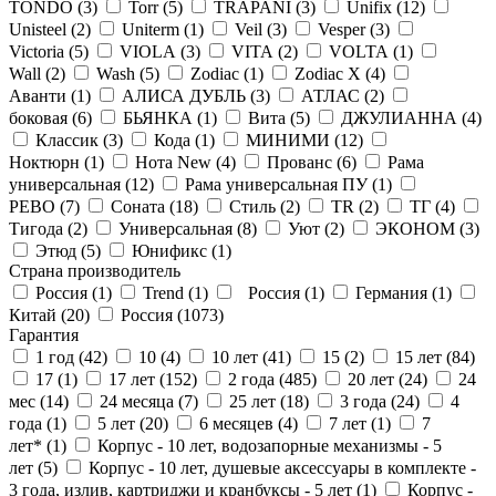
TONDO (
3
)
Torr (
5
)
TRAPANI (
3
)
Unifix (
12
)
Unisteel (
2
)
Uniterm (
1
)
Veil (
3
)
Vesper (
3
)
Victoria (
5
)
VIOLA (
3
)
VITA (
2
)
VOLTA (
1
)
Wall (
2
)
Wash (
5
)
Zodiac (
1
)
Zodiac X (
4
)
Аванти (
1
)
АЛИСА ДУБЛЬ (
3
)
АТЛАС (
2
)
боковая (
6
)
БЬЯНКА (
1
)
Вита (
5
)
ДЖУЛИАННА (
4
)
Классик (
3
)
Кода (
1
)
МИНИМИ (
12
)
Ноктюрн (
1
)
Нота New (
4
)
Прованс (
6
)
Рама
универсальная (
12
)
Рама универсальная ПУ (
1
)
РЕВО (
7
)
Соната (
18
)
Стиль (
2
)
ТR (
2
)
ТГ (
4
)
Тигода (
2
)
Универсальная (
8
)
Уют (
2
)
ЭКОНОМ (
3
)
Этюд (
5
)
Юнификс (
1
)
Страна производитель
Россия (
1
)
Trend (
1
)
Россия (
1
)
Германия (
1
)
Китай (
20
)
Россия (
1073
)
Гарантия
1 год (
42
)
10 (
4
)
10 лет (
41
)
15 (
2
)
15 лет (
84
)
17 (
1
)
17 лет (
152
)
2 года (
485
)
20 лет (
24
)
24
мес (
14
)
24 месяца (
7
)
25 лет (
18
)
3 года (
24
)
4
года (
1
)
5 лет (
20
)
6 месяцев (
4
)
7 лет (
1
)
7
лет* (
1
)
Корпус - 10 лет, водозапорные механизмы - 5
лет (
5
)
Корпус - 10 лет, душевые аксессуары в комплекте -
3 года, излив, картриджи и кранбуксы - 5 лет (
1
)
Корпус -