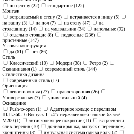
по центру (
22
)
стандартное (
122
)
Монтаж
встраиваемый в стену (
2
)
встраивается в нишу (
5
)
на ванну (
3
)
на пол (
7
)
на стену (
47
)
на
столешницу (
14
)
на умывальник (
34
)
напольные (
92
)
отдельно стоящие (
8
)
подвесные (
236
)
пристенные (
147
)
Угловая конструкция
да (
61
)
нет (
86
)
Стиль
Классический (
10
)
Модерн (
38
)
Ретро (
2
)
Скандинавия (
1
)
современный стиль (
144
)
Стилистика дизайна
современный стиль (
17
)
Ориентация
левосторонняя (
27
)
правосторонняя (
26
)
Универсальная (
7
)
универсальный (
4
)
Оснащение
Push-to-open (
1
)
Адаптерное кольцо с переливом
Ш.П.360-16 Выпуск 1 1/4"с нержавеющей чашкой 63 мм/
М200 (
1
)
антискользящее покрытие (
11
)
встроенный
слив-перелив (
10
)
донная крышка, выпуск с переливом,
кронштейны (
8
)
импульсная система смыва воды (
2
)