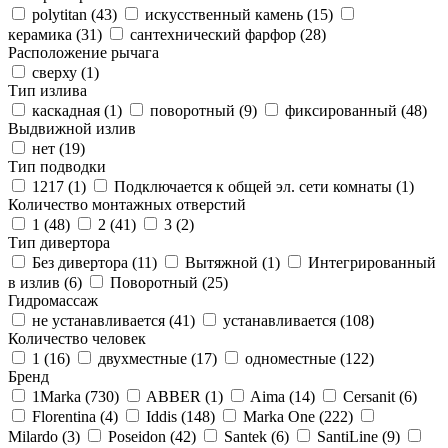
polytitan (
43
)
искусственный камень (
15
)
керамика (
31
)
сантехнический фарфор (
28
)
Расположение рычага
сверху (
1
)
Тип излива
каскадная (
1
)
поворотный (
9
)
фиксированный (
48
)
Выдвижной излив
нет (
19
)
Тип подводки
1217 (
1
)
Подключается к общей эл. сети комнаты (
1
)
Количество монтажных отверстий
1 (
48
)
2 (
41
)
3 (
2
)
Тип дивертора
Без дивертора (
11
)
Вытяжной (
1
)
Интегрированный
в излив (
6
)
Поворотный (
25
)
Гидромассаж
не устанавливается (
41
)
устанавливается (
108
)
Количество человек
1 (
16
)
двухместные (
17
)
одноместные (
122
)
Бренд
1Marka (
730
)
ABBER (
1
)
Aima (
14
)
Cersanit (
6
)
Florentina (
4
)
Iddis (
148
)
Marka One (
222
)
Milardo (
3
)
Poseidon (
42
)
Santek (
6
)
SantiLine (
9
)