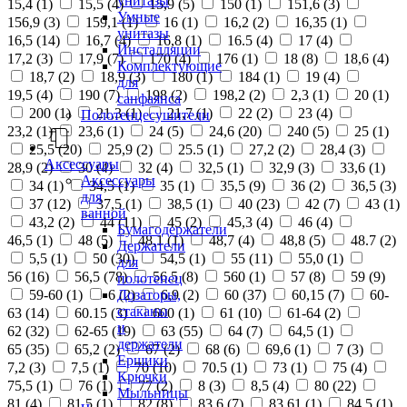
унитазы
15,4 (
1
)
15,5 (
4
)
15,9 (
5
)
150 (
1
)
151,6 (
3
)
Умные
156,9 (
3
)
159,1 (
1
)
16 (
1
)
16,2 (
2
)
16,35 (
1
)
унитазы
16,5 (
14
)
16,7 (
4
)
16,8 (
1
)
16.5 (
4
)
17 (
4
)
Инсталляции
17,2 (
3
)
17,9 (
7
)
170 (
4
)
176 (
1
)
18 (
8
)
18,6 (
4
)
Комплектующие
18,7 (
2
)
18,9 (
3
)
180 (
1
)
184 (
1
)
19 (
4
)
для
19,5 (
4
)
190 (
7
)
198 (
2
)
198,2 (
2
)
2,3 (
1
)
20 (
1
)
санфаянса
200 (
1
)
21,3 (
1
)
21,7 (
1
)
22 (
2
)
23 (
4
)
Полотенцесушители
23,2 (
1
)
23,6 (
1
)
24 (
5
)
24,6 (
20
)
240 (
5
)
25 (
1
)
25,5 (
20
)
25,9 (
2
)
25.5 (
1
)
27,2 (
2
)
28,4 (
3
)
Аксессуары
28,9 (
2
)
30 (
4
)
32 (
4
)
32,5 (
1
)
32,9 (
3
)
33,6 (
1
)
Аксессуары
34 (
1
)
34,5 (
1
)
35 (
1
)
35,5 (
9
)
36 (
2
)
36,5 (
3
)
для
37 (
12
)
37,5 (
1
)
38,5 (
1
)
40 (
23
)
42 (
7
)
43 (
1
)
ванной
43,2 (
2
)
44 (
11
)
45 (
2
)
45,3 (
4
)
46 (
4
)
Бумагодержатели
46,5 (
1
)
48 (
5
)
48,1 (
1
)
48,7 (
4
)
48,8 (
5
)
48.7 (
2
)
Держатели
5,5 (
1
)
50 (
30
)
54,5 (
1
)
55 (
11
)
55,0 (
1
)
для
56 (
16
)
56,5 (
78
)
56.5 (
8
)
560 (
1
)
57 (
8
)
59 (
9
)
полотенец
Дозаторы,
59-60 (
1
)
6 (
2
)
6,9 (
2
)
60 (
37
)
60,15 (
7
)
60-
стаканы
63 (
14
)
60.15 (
3
)
600 (
1
)
61 (
10
)
61-64 (
2
)
и
62 (
32
)
62-65 (
19
)
63 (
55
)
64 (
7
)
64,5 (
1
)
держатели
65 (
35
)
65,2 (
2
)
67 (
2
)
68 (
6
)
69,6 (
1
)
7 (
3
)
Ершики
7,2 (
3
)
7,5 (
1
)
70 (
10
)
70.5 (
1
)
73 (
1
)
75 (
4
)
Крючки
75,5 (
1
)
76 (
1
)
77 (
2
)
8 (
3
)
8,5 (
4
)
80 (
22
)
Мыльницы
81 (
4
)
81,5 (
1
)
82 (
8
)
83,6 (
7
)
83,61 (
1
)
84,5 (
1
)