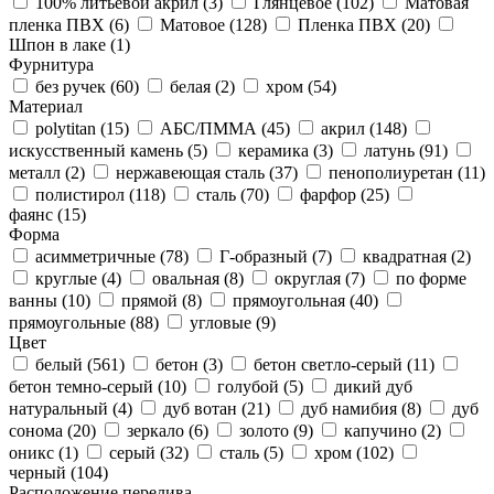
100% литьевой акрил (
3
)
Глянцевое (
102
)
Матовая
пленка ПВХ (
6
)
Матовое (
128
)
Пленка ПВХ (
20
)
Шпон в лаке (
1
)
Фурнитура
без ручек (
60
)
белая (
2
)
хром (
54
)
Материал
polytitan (
15
)
АБС/ПММА (
45
)
акрил (
148
)
искусственный камень (
5
)
керамика (
3
)
латунь (
91
)
металл (
2
)
нержавеющая сталь (
37
)
пенополиуретан (
11
)
полистирол (
118
)
сталь (
70
)
фарфор (
25
)
фаянс (
15
)
Форма
асимметричные (
78
)
Г-образный (
7
)
квадратная (
2
)
круглые (
4
)
овальная (
8
)
округлая (
7
)
по форме
ванны (
10
)
прямой (
8
)
прямоугольная (
40
)
прямоугольные (
88
)
угловые (
9
)
Цвет
белый (
561
)
бетон (
3
)
бетон светло-серый (
11
)
бетон темно-серый (
10
)
голубой (
5
)
дикий дуб
натуральный (
4
)
дуб вотан (
21
)
дуб намибия (
8
)
дуб
сонома (
20
)
зеркало (
6
)
золото (
9
)
капучино (
2
)
оникс (
1
)
серый (
32
)
сталь (
5
)
хром (
102
)
черный (
104
)
Расположение перелива