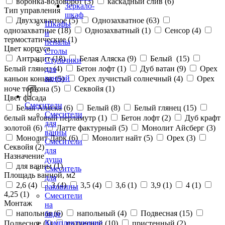
воронка-водоворот (
3
)
каскадный слив (
6
)
Зеркало-
Тип управления
шкаф
Двухзахватное (
5
)
Однозахватное (
63
)
Шкафы
однозахватные (
18
)
Однозахватный (
1
)
Сенсор (
4
)
и
термостатические (
1
)
пеналы
Цвет корпуса
Столы
Антрацит (
18
)
Белая Аляска (
9
)
Белый (
15
)
Стульчики
Белый глянец (
4
)
Бетон лофт (
1
)
Дуб ватан (
9
)
Орех
для
ванной
каньон коньяк (
5
)
Орех лучистый солнечный (
4
)
Орех
ноче тортона (
5
)
Секвойя (
1
)
Цвет фасада
Смесители
Белая Аляска (
6
)
Белый (
8
)
Белый глянец (
15
)
Смесители
белый матовый перламутр (
1
)
Бетон лофт (
2
)
Дуб крафт
для
золотой (
6
)
Латте фактурный (
5
)
Монолит Айсберг (
3
)
ванны
Монолит Дарк (
6
)
Монолит найт (
5
)
Орех (
3
)
Смесители
Секвойя (
2
)
для
Назначение
душа
для ванны (
1
)
Смеситель
Площадь ванной, м2
для
2,6 (
4
)
3 (
4
)
3,5 (
4
)
3,6 (
1
)
3,9 (
1
)
4 (
1
)
раковины
4,25 (
1
)
Смесители
Монтаж
на
напольная (
6
)
напольный (
4
)
Подвесная (
15
)
биде
Комплектующие
Подвесное (
1
)
подвесной (
10
)
пристенный (
2
)