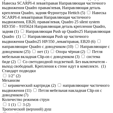
Навеска SCARPI-4 левая/правая Направляющая частичного
выдвижения Quadro правая/левая, Направляющая деталь
крепления Quadro, задняя Фурнитура Hettich (
5
)
Навеска
SCARPI-4 левая/правая Направляющая частичного
выдвижения, ЕВ20, правая/левая, Quadro 25 silent system
HD/350 – 9105624 Направляющая деталь крепления Quadro,
задняя (
1
)
Направляющая Push up Quadro25 Направляющая
Quadro (
1
)
Направляющая Push up частичного
выдвижения Quadro25 НР/350 ,левая/правая, ЕВ20 (
6
)
направляющие Quadro с доводчиком (
10
)
Направляющие с
доводчиком (
25
)
нет (
1
)
Опора чёрная (
2
)
Петля
мебельная вкладная Clip-on с доводчиком (
3
)
система
биде (
2
)
Со светодиодной подсветкой. Без выключателя -
выход свободный. Крепления к стене идут в комплекте. (
1
)
Стандарт подводки
1/2" (
2
)
Механизм
керамический картридж (
2
)
направляющие частичного
выдвижения (
11
)
Петля мебельная накладная Clip-on с
доводчиком (
7
)
Количество режимов струи
1 (
1
)
3 (
2
)
Тропический (верхний) душ