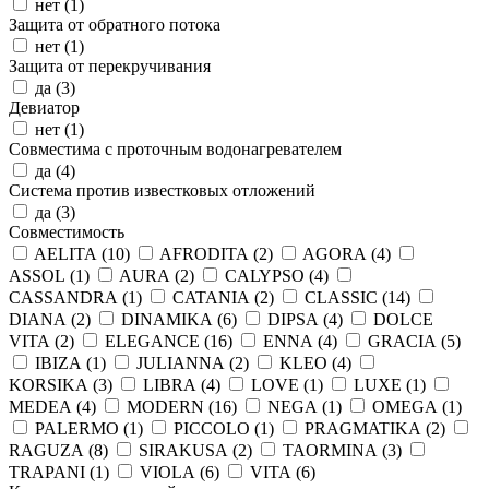
нет (
1
)
Защита от обратного потока
нет (
1
)
Защита от перекручивания
да (
3
)
Девиатор
нет (
1
)
Совместима с проточным водонагревателем
да (
4
)
Система против известковых отложений
да (
3
)
Совместимость
AELITA (
10
)
AFRODITA (
2
)
AGORA (
4
)
ASSOL (
1
)
AURA (
2
)
CALYPSO (
4
)
CASSANDRA (
1
)
CATANIA (
2
)
CLASSIC (
14
)
DIANA (
2
)
DINAMIKA (
6
)
DIPSA (
4
)
DOLCE
VITA (
2
)
ELEGANCE (
16
)
ENNA (
4
)
GRACIA (
5
)
IBIZA (
1
)
JULIANNA (
2
)
KLEO (
4
)
KORSIKA (
3
)
LIBRA (
4
)
LOVE (
1
)
LUXE (
1
)
MEDEA (
4
)
MODERN (
16
)
NEGA (
1
)
OMEGA (
1
)
PALERMO (
1
)
PICCOLO (
1
)
PRAGMATIKA (
2
)
RAGUZA (
8
)
SIRAKUSA (
2
)
TAORMINA (
3
)
TRAPANI (
1
)
VIOLA (
6
)
VITA (
6
)