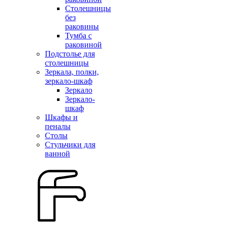
Столешницы
без
раковины
Тумба с
раковиной
Подстолье для
столешницы
Зеркала, полки,
зеркало-шкаф
Зеркало
Зеркало-
шкаф
Шкафы и
пеналы
Столы
Стульчики для
ванной