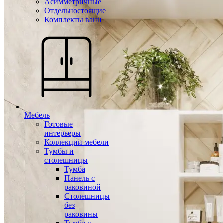
Асимметричные
Отдельностоящие
Комплекты ванн
Мебель
Готовые
интерьеры
Коллекции мебели
Тумбы и
столешницы
Тумба
Панель с
раковиной
Столешницы
без
раковины
Тумба с