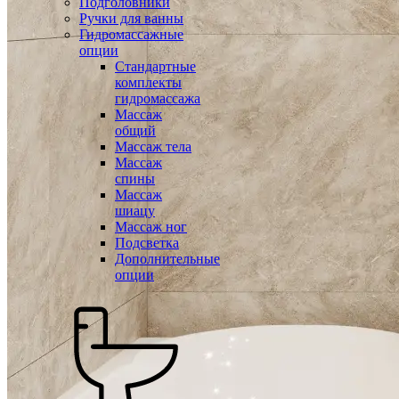
Подголовники
Ручки для ванны
Гидромассажные
опции
Стандартные
комплекты
гидромассажа
Массаж
общий
Массаж тела
Массаж
спины
Массаж
шиацу
Массаж ног
Подсветка
Дополнительные
опции