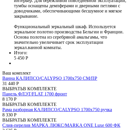
интерьер. Для бережливой повседневной эксплуатации,
тумбы оснащены демпферами и дверными петлями с
доводчиками, обеспечивающими бесшумное и мягкое
закрывание.
Функциональный зеркальный шкаф. Используется
зеркальное полотно производства Бельгии и Франции.
Основа полотна из серебряной амальгамы, что
значительно увеличивает срок эксплуатации
зеркал.ванной комнаты.
Итого:
5 450 Р
Ваш комплект
Ванна КАЛИПСО/CALYPSO 1700х750 СМ/ПР
31 440 Р
ВЫБРАТЬ
В КОМПЛЕКТЕ
Панель ФЛЭТ/FLAT 1700 фронт
8 170 Р
ВЫБРАТЬ
В КОМПЛЕКТЕ
Рама разборная КАЛИПСО/CALYPSO 1700х750 ручка
8 330 Р
ВЫБРАТЬ
В КОМПЛЕКТЕ
Слив-перелив МАРКА ЛЮКС/MARKA ONE Luxe 600 ФК