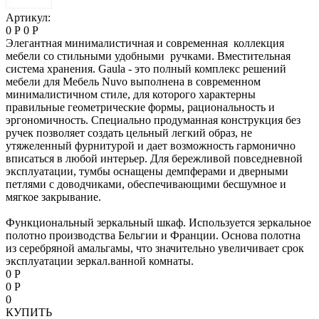
Артикул:
0 Р
0 Р
Элегантная минималистичная и современная коллекция
мебели со стильными удобными ручками. Вместительная
система хранения. Gaula - это полный комплекс решений
мебели для Мебель Nuvo выполнена в современном
минималистичном стиле, для которого характерны
правильные геометрические формы, рациональность и
эргономичность. Специально продуманная конструкция без
ручек позволяет создать цельный легкий образ, не
утяжеленный фурнитурой и дает возможность гармонично
вписаться в любой интерьер. Для бережливой повседневной
эксплуатации, тумбы оснащены демпферами и дверными
петлями с доводчиками, обеспечивающими бесшумное и
мягкое закрывание.
Функциональный зеркальный шкаф. Используется зеркальное
полотно производства Бельгии и Франции. Основа полотна
из серебряной амальгамы, что значительно увеличивает срок
эксплуатации зеркал.ванной комнаты.
0 Р
0 Р
0
КУПИТЬ