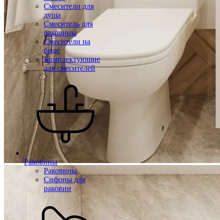
Смесители для
душа
Смеситель для
раковины
Смесители на
биде
Комплектующие
для смесителей
Раковины
Раковины
Сифоны для
раковин