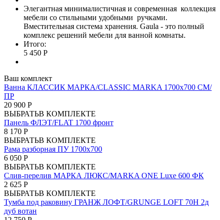
Элегантная минималистичная и современная коллекция
мебели со стильными удобными ручками.
Вместительная система хранения. Gaula - это полный
комплекс решений мебели для ванной комнаты.
Итого:
5 450 Р
Ваш комплект
Ванна КЛАССИК МАРКА/CLASSIC MARKA 1700х700 СМ/
ПР
20 900 Р
ВЫБРАТЬ
В КОМПЛЕКТЕ
Панель ФЛЭТ/FLAT 1700 фронт
8 170 Р
ВЫБРАТЬ
В КОМПЛЕКТЕ
Рама разборная ПУ 1700х700
6 050 Р
ВЫБРАТЬ
В КОМПЛЕКТЕ
Слив-перелив МАРКА ЛЮКС/MARKA ONE Luxe 600 ФК
2 625 Р
ВЫБРАТЬ
В КОМПЛЕКТЕ
Тумба под раковину ГРАНЖ ЛОФТ/GRUNGE LOFT 70Н 2д
дуб вотан
12 750 Р