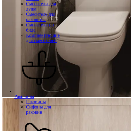
Смесители для
душа
Смеситель для
раковины
Смесители на
биде
Комплектующие
для смесителей
Раковины
Раковины
Сифоны для
раковин