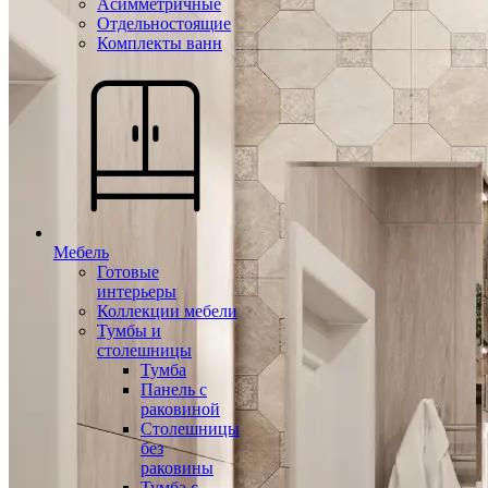
Асимметричные
Отдельностоящие
Комплекты ванн
Мебель
Готовые
интерьеры
Коллекции мебели
Тумбы и
столешницы
Тумба
Панель с
раковиной
Столешницы
без
раковины
Тумба с