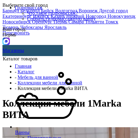
Выберите свой город
Гидромассаж
Барнаул
Белгород
Бийск
Волгоград
Воронеж
Другой город
Что такое гидромассаж?
Екатеринбург
Ижевск
Казань
Нижний Новгород
Новокузнецк
Собрать гидромассажную ванну
Новосибирск
Оренбург
Пермь
Самара
Тольятти
Томск
Тюмень
Чебоксары
Ярославль
Ваш город:
Перезвонить
Пермь
Магазины
Каталог товаров
Главная
-
Каталог
-
Мебель для ванной
-
Коллекции мебели для ванной
- Коллекция мебели 1Marka ВИТА
Коллекция мебели 1Marka
ВИТА
Ванны
Прямоугольные