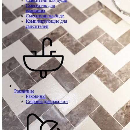
Смесители для душа
Смеситель для
раковины
Смесители на биде
Комплектующие для
смесителей
Раковины
Раковины
Сифоны для раковин