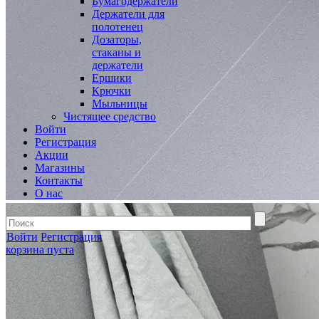
Бумагодержатели
Держатели для
полотенец
Дозаторы,
стаканы и
держатели
Ершики
Крючки
Мыльницы
Чистящее средство
Войти
Регистрация
Акции
Магазины
Контакты
О нас
Войти
Регистрация
корзина пуста