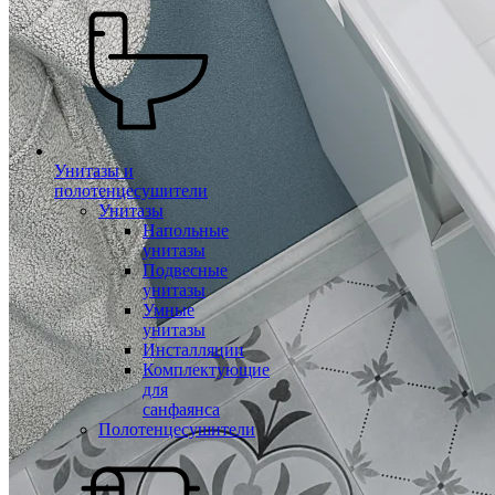
Унитазы и
полотенцесушители
Унитазы
Напольные
унитазы
Подвесные
унитазы
Умные
унитазы
Инсталляции
Комплектующие
для
санфаянса
Полотенцесушители