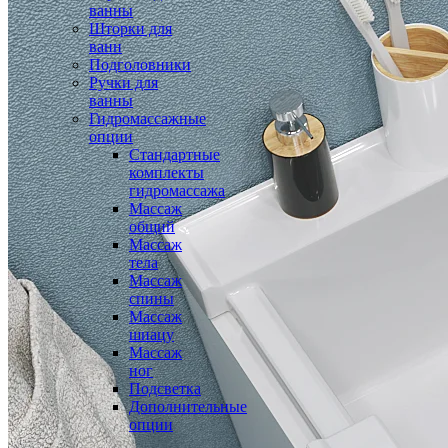
ванны
Шторки для
ванн
Подголовники
Ручки для
ванны
Гидромассажные
опции
Стандартные
комплекты
гидромассажа
Массаж
общий
Массаж
тела
Массаж
спины
Массаж
шиацу
Массаж
ног
Подсветка
Дополнительные
опции