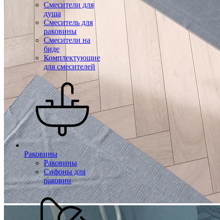
Смесители для
душа
Смеситель для
раковины
Смесители на
биде
Комплектующие
для смесителей
Раковины
Раковины
Сифоны для
раковин