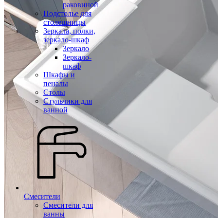
раковиной
Подстолье для
столешницы
Зеркала, полки,
зеркало-шкаф
Зеркало
Зеркало-
шкаф
Шкафы и
пеналы
Столы
Стульчики для
ванной
Смесители
Смесители для
ванны