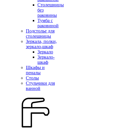
Столешницы
без
раковины
Тумба с
раковиной
Подстолье для
столешницы
Зеркала, полки,
зеркало-шкаф
Зеркало
Зеркало-
шкаф
Шкафы и
пеналы
Столы
Стульчики для
ванной