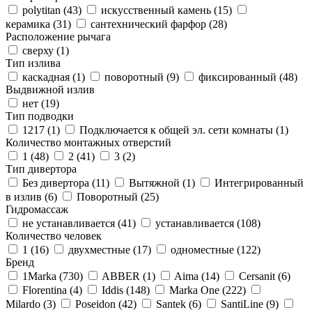
polytitan (
43
)
искусственный камень (
15
)
керамика (
31
)
сантехнический фарфор (
28
)
Расположение рычага
сверху (
1
)
Тип излива
каскадная (
1
)
поворотный (
9
)
фиксированный (
48
)
Выдвижной излив
нет (
19
)
Тип подводки
1217 (
1
)
Подключается к общей эл. сети комнаты (
1
)
Количество монтажных отверстий
1 (
48
)
2 (
41
)
3 (
2
)
Тип дивертора
Без дивертора (
11
)
Вытяжной (
1
)
Интегрированный
в излив (
6
)
Поворотный (
25
)
Гидромассаж
не устанавливается (
41
)
устанавливается (
108
)
Количество человек
1 (
16
)
двухместные (
17
)
одноместные (
122
)
Бренд
1Marka (
730
)
ABBER (
1
)
Aima (
14
)
Cersanit (
6
)
Florentina (
4
)
Iddis (
148
)
Marka One (
222
)
Milardo (
3
)
Poseidon (
42
)
Santek (
6
)
SantiLine (
9
)