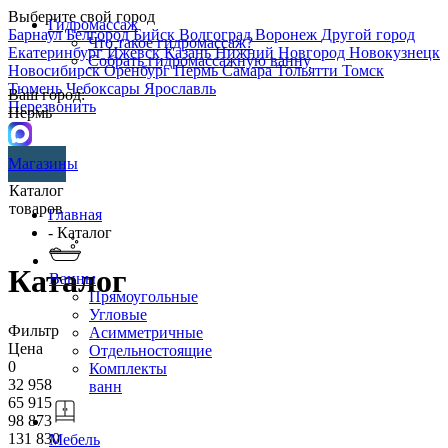
Выберите свой город
Гидромассаж
Барнаул
Белгород
Бийск
Волгоград
Воронеж
Другой город
Что такое гидромассаж?
Екатеринбург
Ижевск
Казань
Нижний Новгород
Новокузнецк
Собрать гидромассажную ванну
Новосибирск
Оренбург
Пермь
Самара
Тольятти
Томск
Тюмень
Чебоксары
Ярославль
Ваш город:
Перезвонить
Пермь
Магазины
Каталог
товаров
Главная
- Каталог
Каталог
Ванны
Прямоугольные
Угловые
Фильтр
Асимметричные
Цена
Отдельностоящие
0
Комплекты
32 958
ванн
65 915
98 873
131 830
Мебель