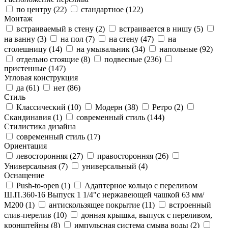
по центру (
22
)
стандартное (
122
)
Монтаж
встраиваемый в стену (
2
)
встраивается в нишу (
5
)
на ванну (
3
)
на пол (
7
)
на стену (
47
)
на
столешницу (
14
)
на умывальник (
34
)
напольные (
92
)
отдельно стоящие (
8
)
подвесные (
236
)
пристенные (
147
)
Угловая конструкция
да (
61
)
нет (
86
)
Стиль
Классический (
10
)
Модерн (
38
)
Ретро (
2
)
Скандинавия (
1
)
современный стиль (
144
)
Стилистика дизайна
современный стиль (
17
)
Ориентация
левосторонняя (
27
)
правосторонняя (
26
)
Универсальная (
7
)
универсальный (
4
)
Оснащение
Push-to-open (
1
)
Адаптерное кольцо с переливом
Ш.П.360-16 Выпуск 1 1/4"с нержавеющей чашкой 63 мм/
М200 (
1
)
антискользящее покрытие (
11
)
встроенный
слив-перелив (
10
)
донная крышка, выпуск с переливом,
кронштейны (
8
)
импульсная система смыва воды (
2
)