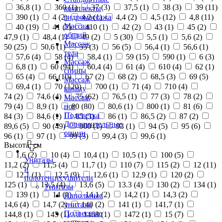
36,8 (
1
)
360 (
1
)
37 (
3
)
37,5 (
1
)
38 (
3
)
39 (
11
)
комплекты
390 (
1
)
4 (
2
)
4,2 (
1
)
4,4 (
2
)
4,5 (
12
)
4,8 (
11
)
гидромассажа
Массаж
40 (
19
)
41 (
2
)
410 (
1
)
42 (
2
)
43 (
1
)
45 (
2
)
общий
47,9 (
1
)
48,4 (
1
)
49 (
2
)
5 (
30
)
5,5 (
1
)
5,6 (
2
)
Массаж
50 (
25
)
50,6 (
1
)
55 (
3
)
56 (
5
)
56,4 (
1
)
56,6 (
1
)
тела
57,6 (
4
)
58 (
4
)
58,4 (
1
)
59 (
15
)
590 (
1
)
6 (
3
)
Массаж
6,8 (
1
)
60 (
94
)
60,4 (
4
)
61 (
4
)
610 (
4
)
62 (
1
)
спины
65 (
4
)
66 (
10
)
67 (
2
)
68 (
2
)
68,5 (
3
)
69 (
5
)
Массаж
69,4 (
1
)
70 (
120
)
700 (
1
)
71 (
4
)
710 (
4
)
шиацу
74 (
2
)
74,6 (
4
)
75 (
62
)
76,5 (
1
)
77 (
3
)
78 (
2
)
Массаж
79 (
4
)
8,9 (
1
)
80 (
80
)
80,6 (
1
)
800 (
1
)
81 (
6
)
ног
Подсветка
84 (
3
)
84,6 (
1
)
85 (
3
)
86 (
1
)
86,5 (
2
)
87 (
2
)
Дополнительные
89,6 (
5
)
90 (
49
)
900 (
1
)
93 (
1
)
94 (
5
)
95 (
6
)
опции
96 (
1
)
97 (
1
)
99 (
3
)
99,4 (
3
)
99,6 (
1
)
Высота, см
1,6 (
2
)
10 (
4
)
10,4 (
1
)
10,5 (
1
)
100 (
5
)
Унитазы
11,2 (
2
)
11,5 (
4
)
11,7 (
1
)
110 (
7
)
115 (
2
)
12 (
11
)
и
12,1 (
1
)
12,5 (
9
)
12,6 (
1
)
12,9 (
1
)
120 (
2
)
полотенцесушители
125 (
1
)
13,5 (
4
)
13,6 (
5
)
13.3 (
4
)
130 (
2
)
134 (
1
)
Унитазы
139 (
1
)
14 (
1
)
14,1 (
2
)
14,2 (
1
)
14,3 (
2
)
Напольные
14,6 (
4
)
14,7 (
2
)
140 (
2
)
141 (
1
)
141,7 (
1
)
унитазы
Подвесные
144,8 (
1
)
145 (
1
)
1468 (
1
)
1472 (
1
)
15 (
7
)