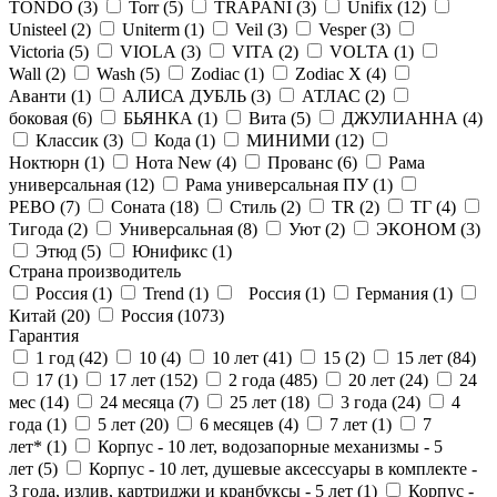
TONDO (
3
)
Torr (
5
)
TRAPANI (
3
)
Unifix (
12
)
Unisteel (
2
)
Uniterm (
1
)
Veil (
3
)
Vesper (
3
)
Victoria (
5
)
VIOLA (
3
)
VITA (
2
)
VOLTA (
1
)
Wall (
2
)
Wash (
5
)
Zodiac (
1
)
Zodiac X (
4
)
Аванти (
1
)
АЛИСА ДУБЛЬ (
3
)
АТЛАС (
2
)
боковая (
6
)
БЬЯНКА (
1
)
Вита (
5
)
ДЖУЛИАННА (
4
)
Классик (
3
)
Кода (
1
)
МИНИМИ (
12
)
Ноктюрн (
1
)
Нота New (
4
)
Прованс (
6
)
Рама
универсальная (
12
)
Рама универсальная ПУ (
1
)
РЕВО (
7
)
Соната (
18
)
Стиль (
2
)
ТR (
2
)
ТГ (
4
)
Тигода (
2
)
Универсальная (
8
)
Уют (
2
)
ЭКОНОМ (
3
)
Этюд (
5
)
Юнификс (
1
)
Страна производитель
Россия (
1
)
Trend (
1
)
Россия (
1
)
Германия (
1
)
Китай (
20
)
Россия (
1073
)
Гарантия
1 год (
42
)
10 (
4
)
10 лет (
41
)
15 (
2
)
15 лет (
84
)
17 (
1
)
17 лет (
152
)
2 года (
485
)
20 лет (
24
)
24
мес (
14
)
24 месяца (
7
)
25 лет (
18
)
3 года (
24
)
4
года (
1
)
5 лет (
20
)
6 месяцев (
4
)
7 лет (
1
)
7
лет* (
1
)
Корпус - 10 лет, водозапорные механизмы - 5
лет (
5
)
Корпус - 10 лет, душевые аксессуары в комплекте -
3 года, излив, картриджи и кранбуксы - 5 лет (
1
)
Корпус -