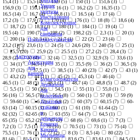
унитазы
15,4 (
1
)
15,5 (
4
)
15,9 (
5
)
150 (
1
)
151,6 (
3
)
Умные
156,9 (
3
)
159,1 (
1
)
16 (
1
)
16,2 (
2
)
16,35 (
1
)
унитазы
16,5 (
14
)
16,7 (
4
)
16,8 (
1
)
16.5 (
4
)
17 (
4
)
Инсталляции
17,2 (
3
)
17,9 (
7
)
170 (
4
)
176 (
1
)
18 (
8
)
18,6 (
4
)
Комплектующие
18,7 (
2
)
18,9 (
3
)
180 (
1
)
184 (
1
)
19 (
4
)
для
19,5 (
4
)
190 (
7
)
198 (
2
)
198,2 (
2
)
2,3 (
1
)
20 (
1
)
санфаянса
200 (
1
)
21,3 (
1
)
21,7 (
1
)
22 (
2
)
23 (
4
)
Полотенцесушители
23,2 (
1
)
23,6 (
1
)
24 (
5
)
24,6 (
20
)
240 (
5
)
25 (
1
)
25,5 (
20
)
25,9 (
2
)
25.5 (
1
)
27,2 (
2
)
28,4 (
3
)
Аксессуары
28,9 (
2
)
30 (
4
)
32 (
4
)
32,5 (
1
)
32,9 (
3
)
33,6 (
1
)
Аксессуары
34 (
1
)
34,5 (
1
)
35 (
1
)
35,5 (
9
)
36 (
2
)
36,5 (
3
)
для
37 (
12
)
37,5 (
1
)
38,5 (
1
)
40 (
23
)
42 (
7
)
43 (
1
)
ванной
43,2 (
2
)
44 (
11
)
45 (
2
)
45,3 (
4
)
46 (
4
)
Бумагодержатели
46,5 (
1
)
48 (
5
)
48,1 (
1
)
48,7 (
4
)
48,8 (
5
)
48.7 (
2
)
Держатели
5,5 (
1
)
50 (
30
)
54,5 (
1
)
55 (
11
)
55,0 (
1
)
для
56 (
16
)
56,5 (
78
)
56.5 (
8
)
560 (
1
)
57 (
8
)
59 (
9
)
полотенец
Дозаторы,
59-60 (
1
)
6 (
2
)
6,9 (
2
)
60 (
37
)
60,15 (
7
)
60-
стаканы
63 (
14
)
60.15 (
3
)
600 (
1
)
61 (
10
)
61-64 (
2
)
и
62 (
32
)
62-65 (
19
)
63 (
55
)
64 (
7
)
64,5 (
1
)
держатели
65 (
35
)
65,2 (
2
)
67 (
2
)
68 (
6
)
69,6 (
1
)
7 (
3
)
Ершики
7,2 (
3
)
7,5 (
1
)
70 (
10
)
70.5 (
1
)
73 (
1
)
75 (
4
)
Крючки
75,5 (
1
)
76 (
1
)
77 (
2
)
8 (
3
)
8,5 (
4
)
80 (
22
)
Мыльницы
81 (
4
)
81,5 (
1
)
82 (
8
)
83,6 (
7
)
83,61 (
1
)
84,5 (
1
)