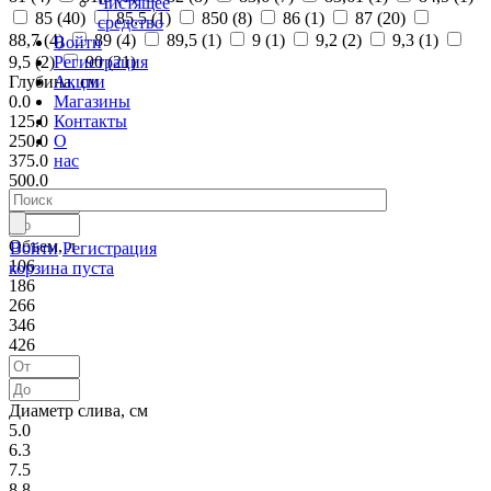
Чистящее
85 (
40
)
85,5 (
1
)
850 (
8
)
86 (
1
)
87 (
20
)
средство
88,7 (
4
)
89 (
4
)
89,5 (
1
)
9 (
1
)
9,2 (
2
)
9,3 (
1
)
Войти
Регистрация
9,5 (
2
)
90 (
21
)
Акции
Глубина, см
Магазины
0.0
Контакты
125.0
О
250.0
нас
375.0
500.0
Объем, л
Войти
Регистрация
106
корзина пуста
186
266
346
426
Диаметр слива, см
5.0
6.3
7.5
8.8