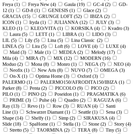
Freya (
1
)
Freya New (
4
)
Gaula (
19
)
GC-4 (
2
)
GD-
12 (
1
)
GD-8 (
1
)
GENESIS (
1
)
Glace (
2
)
GRACIA (
15
)
GRUNGE LOFT (
52
)
IBIZA (
2
)
ICON (
1
)
Iryda (
1
)
JULIANNA (
12
)
JULY (
3
)
KLEO (
1
)
KLEO/VITA (
1
)
KORSIKA (
4
)
Kvadro (
3
)
Laura (
5
)
LETT (
1
)
LIBRA (
1
)
LIDO (
3
)
LIL (
5
)
Lily (
5
)
Lina (
5
)
Lina Classic (
2
)
LINEA (
5
)
Lira (
5
)
Loft (
6
)
LOVE (
4
)
LUXE (
4
)
Maid (
3
)
Male (
1
)
MEDEA (
2
)
Melody (
17
)
Mila (
4
)
MIRA (
7
)
MIX (
12
)
MODERN (
16
)
Moduo (
2
)
Mona (
8
)
Monro (
1
)
NEGA (
7
)
NEO (
4
)
Neofix (
1
)
New Aris (
8
)
NUVO (
7
)
OMEGA (
3
)
On-X (
1
)
Optima Home (
3
)
Oxford (
3
)
PALERMO (
1
)
PALERMO150/AFRODITA150/IBIZA (
1
)
Parker (
8
)
Penta (
2
)
PICCOLO (
9
)
PICO (
2
)
PILO (
1
)
PINO (
2
)
Poseidon (
1
)
PRAGMATIKA (
6
)
PRIME (
3
)
Pulse (
4
)
Quadro (
2
)
RAGUZA (
6
)
Ray (
13
)
Revo (
1
)
Row (
3
)
RUAN (
4
)
Santi
Line (
1
)
Schwarzer Diamant (
1
)
Seattle (
1
)
Sena (
3
)
Shape (
14
)
Shelfy (
1
)
Simp (
2
)
SIRAKUSA (
4
)
Slide (
18
)
SpaHome (
1
)
Stella (
1
)
Stone (
2
)
Story (
4
)
Stretto (
5
)
TAORMINA (
2
)
TERA (
8
)
Tiny (
5
)