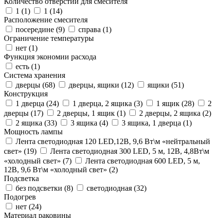
Количество отверстий для смесителя
1 (
1
)
1 (
14
)
Расположение смесителя
посередине (
9
)
справа (
1
)
Ограничение температуры
нет (
1
)
Функция экономии расхода
есть (
1
)
Система хранения
дверцы (
68
)
дверцы, ящики (
12
)
ящики (
51
)
Конструкция
1 дверца (
24
)
1 дверца, 2 ящика (
3
)
1 ящик (
28
)
2
дверцы (
17
)
2 дверцы, 1 ящик (
1
)
2 дверцы, 2 ящика (
2
)
2 ящика (
33
)
3 ящика (
4
)
3 ящика, 1 дверца (
1
)
Мощность лампы
Лента светодиодная 120 LED,12В, 9,6 Вт\м «нейтральный
свет» (
19
)
Лента светодиодная 300 LED, 5 м, 12В, 4,8Вт\м
«холодный свет» (
7
)
Лента светодиодная 600 LED, 5 м,
12В, 9,6 Вт\м «холодный свет» (
2
)
Подсветка
без подсветки (
8
)
светодиодная (
32
)
Подогрев
нет (
24
)
Материал раковины