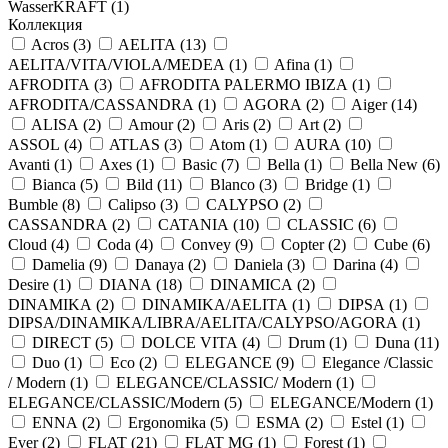
WasserKRAFT (
1
)
Коллекция
Acros (
3
)
AELITA (
13
)
AELITA/VITA/VIOLA/MEDEA (
1
)
Afina (
1
)
AFRODITA (
3
)
AFRODITA PALERMO IBIZA (
1
)
AFRODITA/CASSANDRA (
1
)
AGORA (
2
)
Aiger (
14
)
ALISA (
2
)
Amour (
2
)
Aris (
2
)
Art (
2
)
ASSOL (
4
)
ATLAS (
3
)
Atom (
1
)
AURA (
10
)
Avanti (
1
)
Axes (
1
)
Basic (
7
)
Bella (
1
)
Bella New (
6
)
Bianca (
5
)
Bild (
11
)
Blanco (
3
)
Bridge (
1
)
Bumble (
8
)
Calipso (
3
)
CALYPSO (
2
)
CASSANDRA (
2
)
CATANIA (
10
)
CLASSIC (
6
)
Cloud (
4
)
Coda (
4
)
Convey (
9
)
Copter (
2
)
Cube (
6
)
Damelia (
9
)
Danaya (
2
)
Daniela (
3
)
Darina (
4
)
Desire (
1
)
DIANA (
18
)
DINAMICA (
2
)
DINAMIKA (
2
)
DINAMIKA/AELITA (
1
)
DIPSA (
1
)
DIPSA/DINAMIKA/LIBRA/AELITA/CALYPSO/AGORA (
1
)
DIRECT (
5
)
DOLCE VITA (
4
)
Drum (
1
)
Duna (
11
)
Duo (
1
)
Eco (
2
)
ELEGANCE (
9
)
Elegance /Classic
/ Modern (
1
)
ELEGANCE/CLASSIC/ Modern (
1
)
ELEGANCE/CLASSIC/Modern (
5
)
ELEGANCE/Modern (
1
)
ENNA (
2
)
Ergonomika (
5
)
ESMA (
2
)
Estel (
1
)
Ever (
2
)
FLAT (
21
)
FLAT MG (
1
)
Forest (
1
)