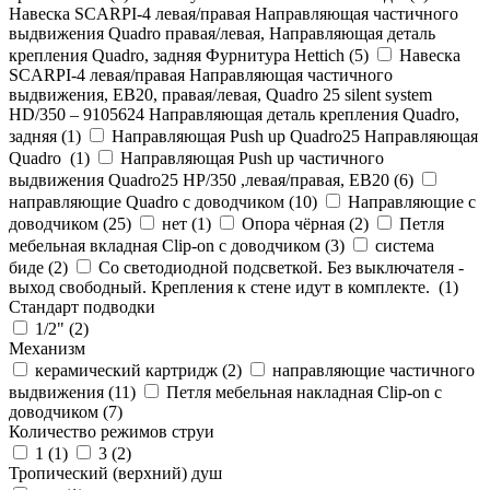
Навеска SCARPI-4 левая/правая Направляющая частичного
выдвижения Quadro правая/левая, Направляющая деталь
крепления Quadro, задняя Фурнитура Hettich (
5
)
Навеска
SCARPI-4 левая/правая Направляющая частичного
выдвижения, ЕВ20, правая/левая, Quadro 25 silent system
HD/350 – 9105624 Направляющая деталь крепления Quadro,
задняя (
1
)
Направляющая Push up Quadro25 Направляющая
Quadro (
1
)
Направляющая Push up частичного
выдвижения Quadro25 НР/350 ,левая/правая, ЕВ20 (
6
)
направляющие Quadro с доводчиком (
10
)
Направляющие с
доводчиком (
25
)
нет (
1
)
Опора чёрная (
2
)
Петля
мебельная вкладная Clip-on с доводчиком (
3
)
система
биде (
2
)
Со светодиодной подсветкой. Без выключателя -
выход свободный. Крепления к стене идут в комплекте. (
1
)
Стандарт подводки
1/2" (
2
)
Механизм
керамический картридж (
2
)
направляющие частичного
выдвижения (
11
)
Петля мебельная накладная Clip-on с
доводчиком (
7
)
Количество режимов струи
1 (
1
)
3 (
2
)
Тропический (верхний) душ