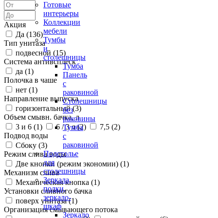
Готовые
интерьеры
Коллекции
Акция
мебели
Да (
136
)
Тумбы
Тип унитаза
и
подвесной (
15
)
столешницы
Система антивсплеск
Тумба
да (
1
)
Панель
Полочка в чаше
с
нет (
1
)
раковиной
Направление выпуска
Столешницы
горизонтальный (
3
)
без
Объем смывн. бачка, л
раковины
3 и 6 (
1
)
6 / 3 л (
2
)
7,5 (
2
)
Тумба
Подвод воды
с
раковиной
Сбоку (
3
)
Подстолье
Режим слива воды
для
Две кнопки (режим экономии) (
1
)
столешницы
Механизм слива
Зеркала,
Механическая кнопка (
1
)
полки,
Установки сливного бачка
зеркало-
поверх унитаза (
1
)
шкаф
Организация смывающего потока
Зеркало