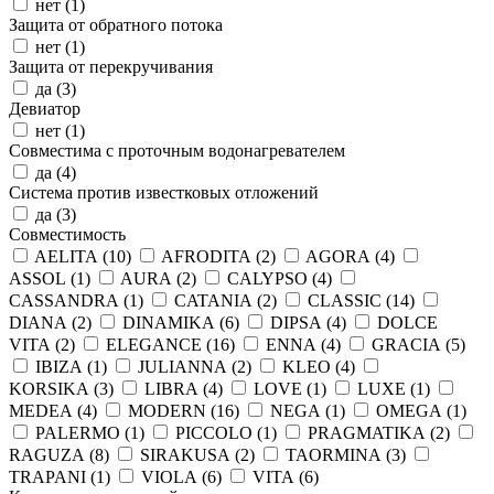
нет (
1
)
Защита от обратного потока
нет (
1
)
Защита от перекручивания
да (
3
)
Девиатор
нет (
1
)
Совместима с проточным водонагревателем
да (
4
)
Система против известковых отложений
да (
3
)
Совместимость
AELITA (
10
)
AFRODITA (
2
)
AGORA (
4
)
ASSOL (
1
)
AURA (
2
)
CALYPSO (
4
)
CASSANDRA (
1
)
CATANIA (
2
)
CLASSIC (
14
)
DIANA (
2
)
DINAMIKA (
6
)
DIPSA (
4
)
DOLCE
VITA (
2
)
ELEGANCE (
16
)
ENNA (
4
)
GRACIA (
5
)
IBIZA (
1
)
JULIANNA (
2
)
KLEO (
4
)
KORSIKA (
3
)
LIBRA (
4
)
LOVE (
1
)
LUXE (
1
)
MEDEA (
4
)
MODERN (
16
)
NEGA (
1
)
OMEGA (
1
)
PALERMO (
1
)
PICCOLO (
1
)
PRAGMATIKA (
2
)
RAGUZA (
8
)
SIRAKUSA (
2
)
TAORMINA (
3
)
TRAPANI (
1
)
VIOLA (
6
)
VITA (
6
)