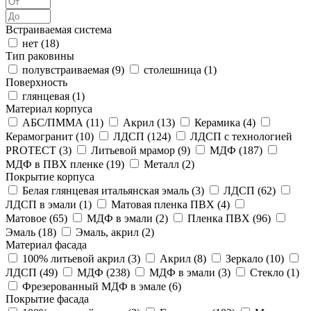
Встраиваемая система
нет (
18
)
Тип раковины
полувстраиваемая (
9
)
столешница (
1
)
Поверхность
глянцевая (
1
)
Материал корпуса
АБС/ПММА (
11
)
Акрил (
13
)
Керамика (
4
)
Керамогранит (
10
)
ЛДСП (
124
)
ЛДСП с технологией
PROTECT (
3
)
Литьевой мрамор (
9
)
МДФ (
187
)
МДФ в ПВХ пленке (
19
)
Металл (
2
)
Покрытие корпуса
Белая глянцевая итальянская эмаль (
3
)
ЛДСП (
62
)
ЛДСП в эмали (
1
)
Матовая пленка ПВХ (
4
)
Матовое (
65
)
МДФ в эмали (
2
)
Пленка ПВХ (
96
)
Эмаль (
18
)
Эмаль, акрил (
2
)
Материал фасада
100% литьевой акрил (
3
)
Акрил (
8
)
Зеркало (
10
)
ЛДСП (
49
)
МДФ (
238
)
МДФ в эмали (
3
)
Стекло (
1
)
Фрезерованный МДФ в эмале (
6
)
Покрытие фасада