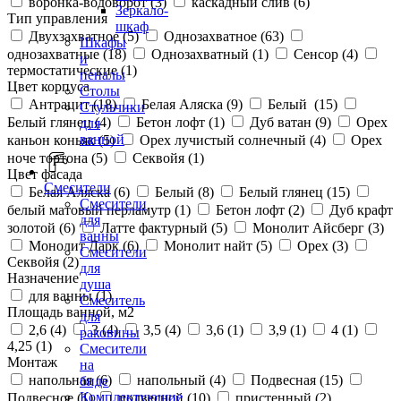
воронка-водоворот (
3
)
каскадный слив (
6
)
Зеркало-
Тип управления
шкаф
Двухзахватное (
5
)
Однозахватное (
63
)
Шкафы
однозахватные (
18
)
Однозахватный (
1
)
Сенсор (
4
)
и
термостатические (
1
)
пеналы
Цвет корпуса
Столы
Антрацит (
18
)
Белая Аляска (
9
)
Белый (
15
)
Стульчики
Белый глянец (
4
)
Бетон лофт (
1
)
Дуб ватан (
9
)
Орех
для
ванной
каньон коньяк (
5
)
Орех лучистый солнечный (
4
)
Орех
ноче тортона (
5
)
Секвойя (
1
)
Цвет фасада
Смесители
Белая Аляска (
6
)
Белый (
8
)
Белый глянец (
15
)
Смесители
белый матовый перламутр (
1
)
Бетон лофт (
2
)
Дуб крафт
для
золотой (
6
)
Латте фактурный (
5
)
Монолит Айсберг (
3
)
ванны
Монолит Дарк (
6
)
Монолит найт (
5
)
Орех (
3
)
Смесители
Секвойя (
2
)
для
Назначение
душа
для ванны (
1
)
Смеситель
Площадь ванной, м2
для
2,6 (
4
)
3 (
4
)
3,5 (
4
)
3,6 (
1
)
3,9 (
1
)
4 (
1
)
раковины
4,25 (
1
)
Смесители
Монтаж
на
напольная (
6
)
напольный (
4
)
Подвесная (
15
)
биде
Комплектующие
Подвесное (
1
)
подвесной (
10
)
пристенный (
2
)