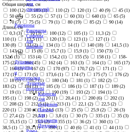
для
Общая ширина, см
смесителей
100 (
12
)
105 (
3
)
110 (
2
)
120 (
1
)
40 (
9
)
45 (
1
)
50 (
15
)
55 (
2
)
57 (
1
)
60 (
31
)
640 (
1
)
65 (
5
)
70 (
7
)
75 (
5
)
79 (
1
)
80 (
19
)
85 (
2
)
90 (
14
)
Раковины
Длина, см
Раковины
0,3 (
3
)
10 (
3
)
100 (
12
)
105 (
1
)
11,3 (
2
)
Сифоны
110 (
1
)
113,5 (
1
)
120 (
13
)
123 (
1
)
127 (
1
)
для
130 (
8
)
133 (
2
)
134 (
1
)
14 (
1
)
140 (
18
)
141,5 (
1
)
раковин
143 (
2
)
15 (
8
)
15,7 (
1
)
15,9 (
1
)
150 (
73
)
152,5 (
1
)
153 (
4
)
154,2 (
1
)
155 (
5
)
158 (
1
)
158-
Душевые
175 (
2
)
160 (
45
)
162 (
4
)
163 (
3
)
164 (
1
)
165 (
17
)
поддоны
166 (
2
)
167 (
2
)
170 (
97
)
170,7 (
2
)
171 (
1
)
и
172 (
1
)
173 (
5
)
173,6 (
1
)
174 (
7
)
175 (
7
)
176 (
2
)
перегородки
18 (
1
)
18,7 (
1
)
180 (
34
)
181 (
1
)
182 (
2
)
Душевые
183 (
2
)
184 (
3
)
185 (
3
)
186 (
1
)
187 (
1
)
189 (
2
)
поддоны
19 (
1
)
19,8 (
1
)
190 (
19
)
193 (
2
)
194 (
1
)
Карнизы
195 (
1
)
198 (
2
)
20 (
1
)
20,4 (
1
)
200 (
6
)
202 (
1
)
для
208 (
2
)
212,5 (
1
)
213 (
1
)
22,1 (
2
)
22,5 (
2
)
поддонов
220 (
1
)
230 (
1
)
24,5 (
13
)
25 (
5
)
25,9 (
2
)
26 (
3
)
Панели
для
27,4 (
2
)
29,5 (
1
)
3,8 (
1
)
30 (
7
)
335 (
1
)
35 (
3
)
поддонов
35,15 (
1
)
35,5 (
2
)
355 (
1
)
36 (
2
)
360 (
1
)
Поддоны
38,5 (
1
)
39,2 (
1
)
390 (
1
)
40 (
6
)
41 (
1
)
44 (
11
)
Рамы