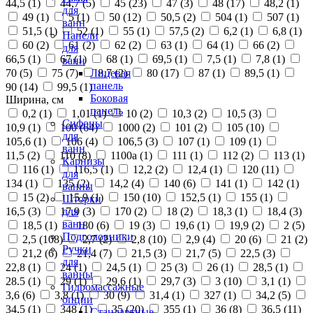
44,5 (
1
)
44,7 (
5
)
45 (
23
)
47 (
3
)
48 (
17
)
48,2 (
1
)
для
49 (
1
)
5 (
1
)
50 (
12
)
50,5 (
2
)
504 (
1
)
507 (
1
)
ванн
51,5 (
1
)
52 (
1
)
55 (
1
)
57,5 (
2
)
6,2 (
1
)
6,8 (
1
)
Панели
60 (
2
)
61 (
2
)
62 (
2
)
63 (
1
)
64 (
1
)
66 (
2
)
для
66,5 (
1
)
67 (
1
)
68 (
1
)
69,5 (
1
)
7,5 (
1
)
7,8 (
1
)
ванн
70 (
5
)
75 (
7
)
8,7 (
2
)
80 (
17
)
87 (
1
)
89,5 (
1
)
Лицевая
панель
90 (
14
)
99,5 (
1
)
Боковая
Ширина, см
панель
0,2 (
1
)
1,01 (
1
)
10 (
2
)
10,3 (
2
)
10,5 (
3
)
Сифоны
10,9 (
1
)
100 (
64
)
1000 (
2
)
101 (
2
)
105 (
10
)
для
105,6 (
1
)
106 (
4
)
106,5 (
3
)
107 (
1
)
109 (
1
)
ванн
11,5 (
2
)
110 (
8
)
1100а (
1
)
111 (
1
)
112 (
2
)
113 (
1
)
Карнизы
116 (
1
)
116,5 (
1
)
12,2 (
2
)
12,4 (
1
)
120 (
11
)
для
134 (
1
)
135 (
2
)
14,2 (
4
)
140 (
6
)
141 (
1
)
142 (
1
)
ванны
15 (
2
)
15,9 (
1
)
150 (
10
)
152,5 (
1
)
155 (
1
)
Шторки
16,5 (
3
)
17,9 (
3
)
170 (
2
)
18 (
2
)
18,3 (
1
)
18,4 (
3
)
для
ванн
18,5 (
1
)
180 (
6
)
19 (
3
)
19,6 (
1
)
19,9 (
2
)
2 (
5
)
Подголовники
2,5 (
108
)
2,7 (
2
)
2,8 (
10
)
2,9 (
4
)
20 (
6
)
21 (
2
)
Ручки
21,2 (
6
)
21,4 (
7
)
21,5 (
3
)
21,7 (
5
)
22,5 (
3
)
для
22,8 (
1
)
24 (
1
)
24,5 (
1
)
25 (
3
)
26 (
1
)
28,5 (
1
)
ванны
28.5 (
1
)
29 (
1
)
29,6 (
1
)
29,7 (
3
)
3 (
10
)
3,1 (
1
)
Гидромассажные
3,6 (
6
)
3,8 (
1
)
30 (
9
)
31,4 (
1
)
327 (
1
)
34,2 (
5
)
опции
34,5 (
1
)
348 (
1
)
35 (
20
)
355 (
1
)
36 (
8
)
36,5 (
11
)
Стандартные