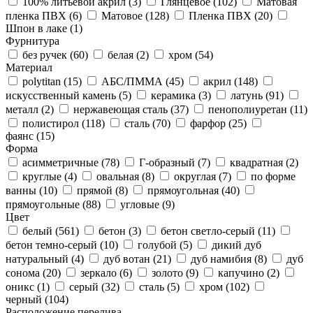
100% литьевой акрил (
3
)
Глянцевое (
102
)
Матовая
пленка ПВХ (
6
)
Матовое (
128
)
Пленка ПВХ (
20
)
Шпон в лаке (
1
)
Фурнитура
без ручек (
60
)
белая (
2
)
хром (
54
)
Материал
polytitan (
15
)
АБС/ПММА (
45
)
акрил (
148
)
искусственный камень (
5
)
керамика (
3
)
латунь (
91
)
металл (
2
)
нержавеющая сталь (
37
)
пенополиуретан (
11
)
полистирол (
118
)
сталь (
70
)
фарфор (
25
)
фаянс (
15
)
Форма
асимметричные (
78
)
Г-образный (
7
)
квадратная (
2
)
круглые (
4
)
овальная (
8
)
округлая (
7
)
по форме
ванны (
10
)
прямой (
8
)
прямоугольная (
40
)
прямоугольные (
88
)
угловые (
9
)
Цвет
белый (
561
)
бетон (
3
)
бетон светло-серый (
11
)
бетон темно-серый (
10
)
голубой (
5
)
дикий дуб
натуральный (
4
)
дуб вотан (
21
)
дуб намибия (
8
)
дуб
сонома (
20
)
зеркало (
6
)
золото (
9
)
капучино (
2
)
оникс (
1
)
серый (
32
)
сталь (
5
)
хром (
102
)
черный (
104
)
Расположение перелива