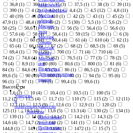
36,8 (
1
)
360 (
1
)
37 (
3
)
37,5 (
1
)
38 (
3
)
39 (
11
)
комплекты
390 (
1
)
4 (
2
)
4,2 (
1
)
4,4 (
2
)
4,5 (
12
)
4,8 (
11
)
гидромассажа
Массаж
40 (
19
)
41 (
2
)
410 (
1
)
42 (
2
)
43 (
1
)
45 (
2
)
общий
47,9 (
1
)
48,4 (
1
)
49 (
2
)
5 (
30
)
5,5 (
1
)
5,6 (
2
)
Массаж
50 (
25
)
50,6 (
1
)
55 (
3
)
56 (
5
)
56,4 (
1
)
56,6 (
1
)
тела
57,6 (
4
)
58 (
4
)
58,4 (
1
)
59 (
15
)
590 (
1
)
6 (
3
)
Массаж
6,8 (
1
)
60 (
94
)
60,4 (
4
)
61 (
4
)
610 (
4
)
62 (
1
)
спины
65 (
4
)
66 (
10
)
67 (
2
)
68 (
2
)
68,5 (
3
)
69 (
5
)
Массаж
69,4 (
1
)
70 (
120
)
700 (
1
)
71 (
4
)
710 (
4
)
шиацу
74 (
2
)
74,6 (
4
)
75 (
62
)
76,5 (
1
)
77 (
3
)
78 (
2
)
Массаж
79 (
4
)
8,9 (
1
)
80 (
80
)
80,6 (
1
)
800 (
1
)
81 (
6
)
ног
Подсветка
84 (
3
)
84,6 (
1
)
85 (
3
)
86 (
1
)
86,5 (
2
)
87 (
2
)
Дополнительные
89,6 (
5
)
90 (
49
)
900 (
1
)
93 (
1
)
94 (
5
)
95 (
6
)
опции
96 (
1
)
97 (
1
)
99 (
3
)
99,4 (
3
)
99,6 (
1
)
Высота, см
1,6 (
2
)
10 (
4
)
10,4 (
1
)
10,5 (
1
)
100 (
5
)
Унитазы
11,2 (
2
)
11,5 (
4
)
11,7 (
1
)
110 (
7
)
115 (
2
)
12 (
11
)
и
12,1 (
1
)
12,5 (
9
)
12,6 (
1
)
12,9 (
1
)
120 (
2
)
полотенцесушители
125 (
1
)
13,5 (
4
)
13,6 (
5
)
13.3 (
4
)
130 (
2
)
134 (
1
)
Унитазы
139 (
1
)
14 (
1
)
14,1 (
2
)
14,2 (
1
)
14,3 (
2
)
Напольные
14,6 (
4
)
14,7 (
2
)
140 (
2
)
141 (
1
)
141,7 (
1
)
унитазы
Подвесные
144,8 (
1
)
145 (
1
)
1468 (
1
)
1472 (
1
)
15 (
7
)