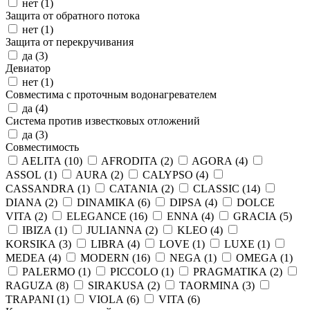
нет (
1
)
Защита от обратного потока
нет (
1
)
Защита от перекручивания
да (
3
)
Девиатор
нет (
1
)
Совместима с проточным водонагревателем
да (
4
)
Система против известковых отложений
да (
3
)
Совместимость
AELITA (
10
)
AFRODITA (
2
)
AGORA (
4
)
ASSOL (
1
)
AURA (
2
)
CALYPSO (
4
)
CASSANDRA (
1
)
CATANIA (
2
)
CLASSIC (
14
)
DIANA (
2
)
DINAMIKA (
6
)
DIPSA (
4
)
DOLCE
VITA (
2
)
ELEGANCE (
16
)
ENNA (
4
)
GRACIA (
5
)
IBIZA (
1
)
JULIANNA (
2
)
KLEO (
4
)
KORSIKA (
3
)
LIBRA (
4
)
LOVE (
1
)
LUXE (
1
)
MEDEA (
4
)
MODERN (
16
)
NEGA (
1
)
OMEGA (
1
)
PALERMO (
1
)
PICCOLO (
1
)
PRAGMATIKA (
2
)
RAGUZA (
8
)
SIRAKUSA (
2
)
TAORMINA (
3
)
TRAPANI (
1
)
VIOLA (
6
)
VITA (
6
)