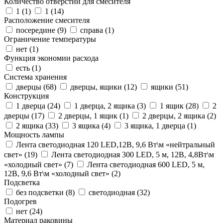
Количество отверстий для смесителя
1 (
1
)
1 (
14
)
Расположение смесителя
посередине (
9
)
справа (
1
)
Ограничение температуры
нет (
1
)
Функция экономии расхода
есть (
1
)
Система хранения
дверцы (
68
)
дверцы, ящики (
12
)
ящики (
51
)
Конструкция
1 дверца (
24
)
1 дверца, 2 ящика (
3
)
1 ящик (
28
)
2
дверцы (
17
)
2 дверцы, 1 ящик (
1
)
2 дверцы, 2 ящика (
2
)
2 ящика (
33
)
3 ящика (
4
)
3 ящика, 1 дверца (
1
)
Мощность лампы
Лента светодиодная 120 LED,12В, 9,6 Вт\м «нейтральный
свет» (
19
)
Лента светодиодная 300 LED, 5 м, 12В, 4,8Вт\м
«холодный свет» (
7
)
Лента светодиодная 600 LED, 5 м,
12В, 9,6 Вт\м «холодный свет» (
2
)
Подсветка
без подсветки (
8
)
светодиодная (
32
)
Подогрев
нет (
24
)
Материал раковины