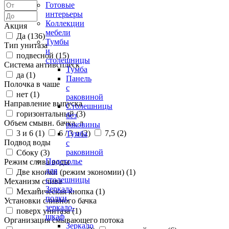
Готовые
интерьеры
Коллекции
Акция
мебели
Да (
136
)
Тумбы
Тип унитаза
и
подвесной (
15
)
столешницы
Система антивсплеск
Тумба
да (
1
)
Панель
Полочка в чаше
с
нет (
1
)
раковиной
Направление выпуска
Столешницы
горизонтальный (
3
)
без
Объем смывн. бачка, л
раковины
3 и 6 (
1
)
6 / 3 л (
2
)
7,5 (
2
)
Тумба
Подвод воды
с
раковиной
Сбоку (
3
)
Подстолье
Режим слива воды
для
Две кнопки (режим экономии) (
1
)
столешницы
Механизм слива
Зеркала,
Механическая кнопка (
1
)
полки,
Установки сливного бачка
зеркало-
поверх унитаза (
1
)
шкаф
Организация смывающего потока
Зеркало