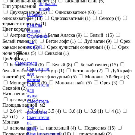
воронка-водоворот (
3
)
каскадный слив (
6
)
Зеркало-
Тип управления
шкаф
Двухзахватное (
5
)
Однозахватное (
63
)
Шкафы
однозахватные (
18
)
Однозахватный (
1
)
Сенсор (
4
)
и
термостатические (
1
)
пеналы
Цвет корпуса
Столы
Антрацит (
18
)
Белая Аляска (
9
)
Белый (
15
)
Стульчики
Белый глянец (
4
)
Бетон лофт (
1
)
Дуб ватан (
9
)
Орех
для
ванной
каньон коньяк (
5
)
Орех лучистый солнечный (
4
)
Орех
ноче тортона (
5
)
Секвойя (
1
)
Цвет фасада
Смесители
Белая Аляска (
6
)
Белый (
8
)
Белый глянец (
15
)
Смесители
белый матовый перламутр (
1
)
Бетон лофт (
2
)
Дуб крафт
для
золотой (
6
)
Латте фактурный (
5
)
Монолит Айсберг (
3
)
ванны
Монолит Дарк (
6
)
Монолит найт (
5
)
Орех (
3
)
Смесители
Секвойя (
2
)
для
Назначение
душа
для ванны (
1
)
Смеситель
Площадь ванной, м2
для
2,6 (
4
)
3 (
4
)
3,5 (
4
)
3,6 (
1
)
3,9 (
1
)
4 (
1
)
раковины
4,25 (
1
)
Смесители
Монтаж
на
напольная (
6
)
напольный (
4
)
Подвесная (
15
)
биде
Комплектующие
Подвесное (
1
)
подвесной (
10
)
пристенный (
2
)