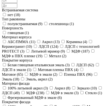
Встраиваемая система
нет (
18
)
Тип раковины
полувстраиваемая (
9
)
столешница (
1
)
Поверхность
глянцевая (
1
)
Материал корпуса
АБС/ПММА (
11
)
Акрил (
13
)
Керамика (
4
)
Керамогранит (
10
)
ЛДСП (
124
)
ЛДСП с технологией
PROTECT (
3
)
Литьевой мрамор (
9
)
МДФ (
187
)
МДФ в ПВХ пленке (
19
)
Металл (
2
)
Покрытие корпуса
Белая глянцевая итальянская эмаль (
3
)
ЛДСП (
62
)
ЛДСП в эмали (
1
)
Матовая пленка ПВХ (
4
)
Матовое (
65
)
МДФ в эмали (
2
)
Пленка ПВХ (
96
)
Эмаль (
18
)
Эмаль, акрил (
2
)
Материал фасада
100% литьевой акрил (
3
)
Акрил (
8
)
Зеркало (
10
)
ЛДСП (
49
)
МДФ (
238
)
МДФ в эмали (
3
)
Стекло (
1
)
Фрезерованный МДФ в эмале (
6
)
Покрытие фасада