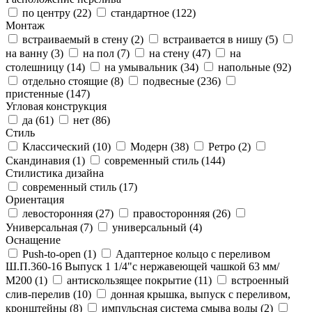
по центру (
22
)
стандартное (
122
)
Монтаж
встраиваемый в стену (
2
)
встраивается в нишу (
5
)
на ванну (
3
)
на пол (
7
)
на стену (
47
)
на
столешницу (
14
)
на умывальник (
34
)
напольные (
92
)
отдельно стоящие (
8
)
подвесные (
236
)
пристенные (
147
)
Угловая конструкция
да (
61
)
нет (
86
)
Стиль
Классический (
10
)
Модерн (
38
)
Ретро (
2
)
Скандинавия (
1
)
современный стиль (
144
)
Стилистика дизайна
современный стиль (
17
)
Ориентация
левосторонняя (
27
)
правосторонняя (
26
)
Универсальная (
7
)
универсальный (
4
)
Оснащение
Push-to-open (
1
)
Адаптерное кольцо с переливом
Ш.П.360-16 Выпуск 1 1/4"с нержавеющей чашкой 63 мм/
М200 (
1
)
антискользящее покрытие (
11
)
встроенный
слив-перелив (
10
)
донная крышка, выпуск с переливом,
кронштейны (
8
)
импульсная система смыва воды (
2
)