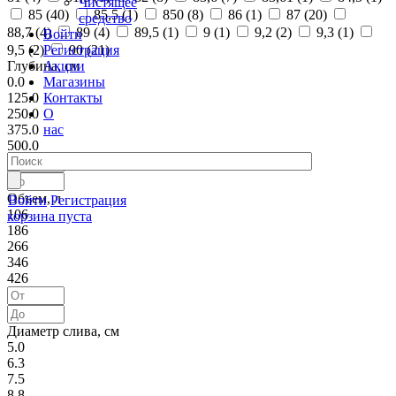
Чистящее
85 (
40
)
85,5 (
1
)
850 (
8
)
86 (
1
)
87 (
20
)
средство
88,7 (
4
)
89 (
4
)
89,5 (
1
)
9 (
1
)
9,2 (
2
)
9,3 (
1
)
Войти
Регистрация
9,5 (
2
)
90 (
21
)
Акции
Глубина, см
Магазины
0.0
Контакты
125.0
О
250.0
нас
375.0
500.0
Объем, л
Войти
Регистрация
106
корзина пуста
186
266
346
426
Диаметр слива, см
5.0
6.3
7.5
8.8