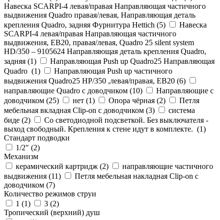
Навеска SCARPI-4 левая/правая Направляющая частичного
выдвижения Quadro правая/левая, Направляющая деталь
крепления Quadro, задняя Фурнитура Hettich (
5
)
Навеска
SCARPI-4 левая/правая Направляющая частичного
выдвижения, ЕВ20, правая/левая, Quadro 25 silent system
HD/350 – 9105624 Направляющая деталь крепления Quadro,
задняя (
1
)
Направляющая Push up Quadro25 Направляющая
Quadro (
1
)
Направляющая Push up частичного
выдвижения Quadro25 НР/350 ,левая/правая, ЕВ20 (
6
)
направляющие Quadro с доводчиком (
10
)
Направляющие с
доводчиком (
25
)
нет (
1
)
Опора чёрная (
2
)
Петля
мебельная вкладная Clip-on с доводчиком (
3
)
система
биде (
2
)
Со светодиодной подсветкой. Без выключателя -
выход свободный. Крепления к стене идут в комплекте. (
1
)
Стандарт подводки
1/2" (
2
)
Механизм
керамический картридж (
2
)
направляющие частичного
выдвижения (
11
)
Петля мебельная накладная Clip-on с
доводчиком (
7
)
Количество режимов струи
1 (
1
)
3 (
2
)
Тропический (верхний) душ