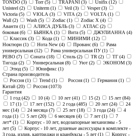
TONDO (
3
)
Torr (
5
)
TRAPANI (
3
)
Unifix (
12
)
Unisteel (
2
)
Uniterm (
1
)
Veil (
3
)
Vesper (
3
)
Victoria (
5
)
VIOLA (
3
)
VITA (
2
)
VOLTA (
1
)
Wall (
2
)
Wash (
5
)
Zodiac (
1
)
Zodiac X (
4
)
Аванти (
1
)
АЛИСА ДУБЛЬ (
3
)
АТЛАС (
2
)
боковая (
6
)
БЬЯНКА (
1
)
Вита (
5
)
ДЖУЛИАННА (
4
)
Классик (
3
)
Кода (
1
)
МИНИМИ (
12
)
Ноктюрн (
1
)
Нота New (
4
)
Прованс (
6
)
Рама
универсальная (
12
)
Рама универсальная ПУ (
1
)
РЕВО (
7
)
Соната (
18
)
Стиль (
2
)
ТR (
2
)
ТГ (
4
)
Тигода (
2
)
Универсальная (
8
)
Уют (
2
)
ЭКОНОМ (
3
)
Этюд (
5
)
Юнификс (
1
)
Страна производитель
Россия (
1
)
Trend (
1
)
Россия (
1
)
Германия (
1
)
Китай (
20
)
Россия (
1073
)
Гарантия
1 год (
42
)
10 (
4
)
10 лет (
41
)
15 (
2
)
15 лет (
84
)
17 (
1
)
17 лет (
152
)
2 года (
485
)
20 лет (
24
)
24
мес (
14
)
24 месяца (
7
)
25 лет (
18
)
3 года (
24
)
4
года (
1
)
5 лет (
20
)
6 месяцев (
4
)
7 лет (
1
)
7
лет* (
1
)
Корпус - 10 лет, водозапорные механизмы - 5
лет (
5
)
Корпус - 10 лет, душевые аксессуары в комплекте -
3 года, излив, картриджи и кранбуксы - 5 лет (
1
)
Корпус -