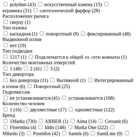
polytitan (
43
)
искусственный камень (
15
)
керамика (
31
)
сантехнический фарфор (
28
)
Расположение рычага
сверху (
1
)
Тип излива
каскадная (
1
)
поворотный (
9
)
фиксированный (
48
)
Выдвижной излив
нет (
19
)
Тип подводки
1217 (
1
)
Подключается к общей эл. сети комнаты (
1
)
Количество монтажных отверстий
1 (
48
)
2 (
41
)
3 (
2
)
Тип дивертора
Без дивертора (
11
)
Вытяжной (
1
)
Интегрированный
в излив (
6
)
Поворотный (
25
)
Гидромассаж
не устанавливается (
41
)
устанавливается (
108
)
Количество человек
1 (
16
)
двухместные (
17
)
одноместные (
122
)
Бренд
1Marka (
730
)
ABBER (
1
)
Aima (
14
)
Cersanit (
6
)
Florentina (
4
)
Iddis (
148
)
Marka One (
222
)
Milardo (
3
)
Poseidon (
42
)
Santek (
6
)
SantiLine (
9
)