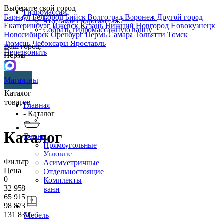
Выберите свой город
Гидромассаж
Барнаул
Белгород
Бийск
Волгоград
Воронеж
Другой город
Что такое гидромассаж?
Екатеринбург
Ижевск
Казань
Нижний Новгород
Новокузнецк
Собрать гидромассажную ванну
Новосибирск
Оренбург
Пермь
Самара
Тольятти
Томск
Тюмень
Чебоксары
Ярославль
Ваш город:
Перезвонить
Пермь
Магазины
Каталог
товаров
Главная
- Каталог
Каталог
Ванны
Прямоугольные
Угловые
Фильтр
Асимметричные
Цена
Отдельностоящие
0
Комплекты
32 958
ванн
65 915
98 873
131 830
Мебель