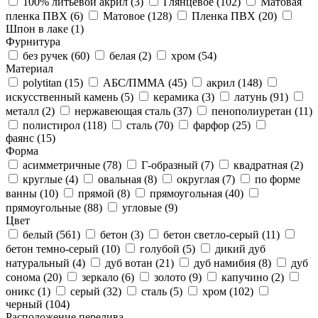
100% литьевой акрил (
3
)
Глянцевое (
102
)
Матовая
пленка ПВХ (
6
)
Матовое (
128
)
Пленка ПВХ (
20
)
Шпон в лаке (
1
)
Фурнитура
без ручек (
60
)
белая (
2
)
хром (
54
)
Материал
polytitan (
15
)
АБС/ПММА (
45
)
акрил (
148
)
искусственный камень (
5
)
керамика (
3
)
латунь (
91
)
металл (
2
)
нержавеющая сталь (
37
)
пенополиуретан (
11
)
полистирол (
118
)
сталь (
70
)
фарфор (
25
)
фаянс (
15
)
Форма
асимметричные (
78
)
Г-образный (
7
)
квадратная (
2
)
круглые (
4
)
овальная (
8
)
округлая (
7
)
по форме
ванны (
10
)
прямой (
8
)
прямоугольная (
40
)
прямоугольные (
88
)
угловые (
9
)
Цвет
белый (
561
)
бетон (
3
)
бетон светло-серый (
11
)
бетон темно-серый (
10
)
голубой (
5
)
дикий дуб
натуральный (
4
)
дуб вотан (
21
)
дуб намибия (
8
)
дуб
сонома (
20
)
зеркало (
6
)
золото (
9
)
капучино (
2
)
оникс (
1
)
серый (
32
)
сталь (
5
)
хром (
102
)
черный (
104
)
Расположение перелива