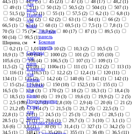
44,5 (
1
)
44,7 (
5
)
45 (
23
)
47 (
3
)
48 (
17
)
48,2 (
1
)
для
49 (
1
)
5 (
1
)
50 (
12
)
50,5 (
2
)
504 (
1
)
507 (
1
)
ванн
51,5 (
1
)
52 (
1
)
55 (
1
)
57,5 (
2
)
6,2 (
1
)
6,8 (
1
)
Панели
60 (
2
)
61 (
2
)
62 (
2
)
63 (
1
)
64 (
1
)
66 (
2
)
для
66,5 (
1
)
67 (
1
)
68 (
1
)
69,5 (
1
)
7,5 (
1
)
7,8 (
1
)
ванн
70 (
5
)
75 (
7
)
8,7 (
2
)
80 (
17
)
87 (
1
)
89,5 (
1
)
Лицевая
панель
90 (
14
)
99,5 (
1
)
Боковая
Ширина, см
панель
0,2 (
1
)
1,01 (
1
)
10 (
2
)
10,3 (
2
)
10,5 (
3
)
Сифоны
10,9 (
1
)
100 (
64
)
1000 (
2
)
101 (
2
)
105 (
10
)
для
105,6 (
1
)
106 (
4
)
106,5 (
3
)
107 (
1
)
109 (
1
)
ванн
11,5 (
2
)
110 (
8
)
1100а (
1
)
111 (
1
)
112 (
2
)
113 (
1
)
Карнизы
116 (
1
)
116,5 (
1
)
12,2 (
2
)
12,4 (
1
)
120 (
11
)
для
134 (
1
)
135 (
2
)
14,2 (
4
)
140 (
6
)
141 (
1
)
142 (
1
)
ванны
15 (
2
)
15,9 (
1
)
150 (
10
)
152,5 (
1
)
155 (
1
)
Шторки
16,5 (
3
)
17,9 (
3
)
170 (
2
)
18 (
2
)
18,3 (
1
)
18,4 (
3
)
для
ванн
18,5 (
1
)
180 (
6
)
19 (
3
)
19,6 (
1
)
19,9 (
2
)
2 (
5
)
Подголовники
2,5 (
108
)
2,7 (
2
)
2,8 (
10
)
2,9 (
4
)
20 (
6
)
21 (
2
)
Ручки
21,2 (
6
)
21,4 (
7
)
21,5 (
3
)
21,7 (
5
)
22,5 (
3
)
для
22,8 (
1
)
24 (
1
)
24,5 (
1
)
25 (
3
)
26 (
1
)
28,5 (
1
)
ванны
28.5 (
1
)
29 (
1
)
29,6 (
1
)
29,7 (
3
)
3 (
10
)
3,1 (
1
)
Гидромассажные
3,6 (
6
)
3,8 (
1
)
30 (
9
)
31,4 (
1
)
327 (
1
)
34,2 (
5
)
опции
34,5 (
1
)
348 (
1
)
35 (
20
)
355 (
1
)
36 (
8
)
36,5 (
11
)
Стандартные