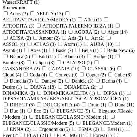
WasserKRAFT (
1
)
Коллекция
Acros (
3
)
AELITA (
13
)
AELITA/VITA/VIOLA/MEDEA (
1
)
Afina (
1
)
AFRODITA (
3
)
AFRODITA PALERMO IBIZA (
1
)
AFRODITA/CASSANDRA (
1
)
AGORA (
2
)
Aiger (
14
)
ALISA (
2
)
Amour (
2
)
Aris (
2
)
Art (
2
)
ASSOL (
4
)
ATLAS (
3
)
Atom (
1
)
AURA (
10
)
Avanti (
1
)
Axes (
1
)
Basic (
7
)
Bella (
1
)
Bella New (
6
)
Bianca (
5
)
Bild (
11
)
Blanco (
3
)
Bridge (
1
)
Bumble (
8
)
Calipso (
3
)
CALYPSO (
2
)
CASSANDRA (
2
)
CATANIA (
10
)
CLASSIC (
6
)
Cloud (
4
)
Coda (
4
)
Convey (
9
)
Copter (
2
)
Cube (
6
)
Damelia (
9
)
Danaya (
2
)
Daniela (
3
)
Darina (
4
)
Desire (
1
)
DIANA (
18
)
DINAMICA (
2
)
DINAMIKA (
2
)
DINAMIKA/AELITA (
1
)
DIPSA (
1
)
DIPSA/DINAMIKA/LIBRA/AELITA/CALYPSO/AGORA (
1
)
DIRECT (
5
)
DOLCE VITA (
4
)
Drum (
1
)
Duna (
11
)
Duo (
1
)
Eco (
2
)
ELEGANCE (
9
)
Elegance /Classic
/ Modern (
1
)
ELEGANCE/CLASSIC/ Modern (
1
)
ELEGANCE/CLASSIC/Modern (
5
)
ELEGANCE/Modern (
1
)
ENNA (
2
)
Ergonomika (
5
)
ESMA (
2
)
Estel (
1
)
Ever (
2
)
FLAT (
21
)
FLAT MG (
1
)
Forest (
1
)