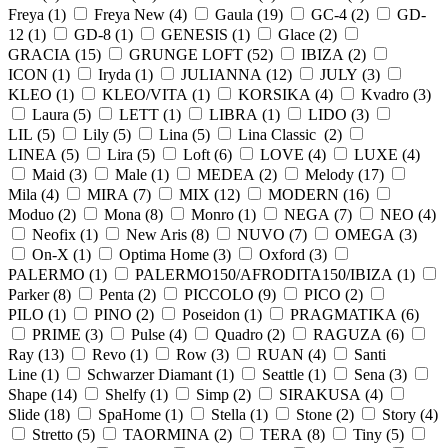
Freya (
1
)
Freya New (
4
)
Gaula (
19
)
GC-4 (
2
)
GD-
12 (
1
)
GD-8 (
1
)
GENESIS (
1
)
Glace (
2
)
GRACIA (
15
)
GRUNGE LOFT (
52
)
IBIZA (
2
)
ICON (
1
)
Iryda (
1
)
JULIANNA (
12
)
JULY (
3
)
KLEO (
1
)
KLEO/VITA (
1
)
KORSIKA (
4
)
Kvadro (
3
)
Laura (
5
)
LETT (
1
)
LIBRA (
1
)
LIDO (
3
)
LIL (
5
)
Lily (
5
)
Lina (
5
)
Lina Classic (
2
)
LINEA (
5
)
Lira (
5
)
Loft (
6
)
LOVE (
4
)
LUXE (
4
)
Maid (
3
)
Male (
1
)
MEDEA (
2
)
Melody (
17
)
Mila (
4
)
MIRA (
7
)
MIX (
12
)
MODERN (
16
)
Moduo (
2
)
Mona (
8
)
Monro (
1
)
NEGA (
7
)
NEO (
4
)
Neofix (
1
)
New Aris (
8
)
NUVO (
7
)
OMEGA (
3
)
On-X (
1
)
Optima Home (
3
)
Oxford (
3
)
PALERMO (
1
)
PALERMO150/AFRODITA150/IBIZA (
1
)
Parker (
8
)
Penta (
2
)
PICCOLO (
9
)
PICO (
2
)
PILO (
1
)
PINO (
2
)
Poseidon (
1
)
PRAGMATIKA (
6
)
PRIME (
3
)
Pulse (
4
)
Quadro (
2
)
RAGUZA (
6
)
Ray (
13
)
Revo (
1
)
Row (
3
)
RUAN (
4
)
Santi
Line (
1
)
Schwarzer Diamant (
1
)
Seattle (
1
)
Sena (
3
)
Shape (
14
)
Shelfy (
1
)
Simp (
2
)
SIRAKUSA (
4
)
Slide (
18
)
SpaHome (
1
)
Stella (
1
)
Stone (
2
)
Story (
4
)
Stretto (
5
)
TAORMINA (
2
)
TERA (
8
)
Tiny (
5
)