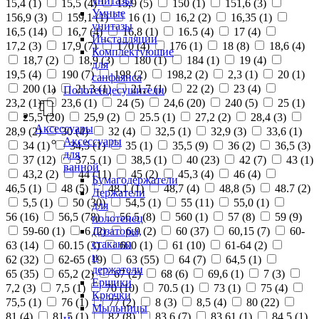
унитазы
15,4 (
1
)
15,5 (
4
)
15,9 (
5
)
150 (
1
)
151,6 (
3
)
Умные
156,9 (
3
)
159,1 (
1
)
16 (
1
)
16,2 (
2
)
16,35 (
1
)
унитазы
16,5 (
14
)
16,7 (
4
)
16,8 (
1
)
16.5 (
4
)
17 (
4
)
Инсталляции
17,2 (
3
)
17,9 (
7
)
170 (
4
)
176 (
1
)
18 (
8
)
18,6 (
4
)
Комплектующие
18,7 (
2
)
18,9 (
3
)
180 (
1
)
184 (
1
)
19 (
4
)
для
19,5 (
4
)
190 (
7
)
198 (
2
)
198,2 (
2
)
2,3 (
1
)
20 (
1
)
санфаянса
200 (
1
)
21,3 (
1
)
21,7 (
1
)
22 (
2
)
23 (
4
)
Полотенцесушители
23,2 (
1
)
23,6 (
1
)
24 (
5
)
24,6 (
20
)
240 (
5
)
25 (
1
)
25,5 (
20
)
25,9 (
2
)
25.5 (
1
)
27,2 (
2
)
28,4 (
3
)
Аксессуары
28,9 (
2
)
30 (
4
)
32 (
4
)
32,5 (
1
)
32,9 (
3
)
33,6 (
1
)
Аксессуары
34 (
1
)
34,5 (
1
)
35 (
1
)
35,5 (
9
)
36 (
2
)
36,5 (
3
)
для
37 (
12
)
37,5 (
1
)
38,5 (
1
)
40 (
23
)
42 (
7
)
43 (
1
)
ванной
43,2 (
2
)
44 (
11
)
45 (
2
)
45,3 (
4
)
46 (
4
)
Бумагодержатели
46,5 (
1
)
48 (
5
)
48,1 (
1
)
48,7 (
4
)
48,8 (
5
)
48.7 (
2
)
Держатели
5,5 (
1
)
50 (
30
)
54,5 (
1
)
55 (
11
)
55,0 (
1
)
для
56 (
16
)
56,5 (
78
)
56.5 (
8
)
560 (
1
)
57 (
8
)
59 (
9
)
полотенец
Дозаторы,
59-60 (
1
)
6 (
2
)
6,9 (
2
)
60 (
37
)
60,15 (
7
)
60-
стаканы
63 (
14
)
60.15 (
3
)
600 (
1
)
61 (
10
)
61-64 (
2
)
и
62 (
32
)
62-65 (
19
)
63 (
55
)
64 (
7
)
64,5 (
1
)
держатели
65 (
35
)
65,2 (
2
)
67 (
2
)
68 (
6
)
69,6 (
1
)
7 (
3
)
Ершики
7,2 (
3
)
7,5 (
1
)
70 (
10
)
70.5 (
1
)
73 (
1
)
75 (
4
)
Крючки
75,5 (
1
)
76 (
1
)
77 (
2
)
8 (
3
)
8,5 (
4
)
80 (
22
)
Мыльницы
81 (
4
)
81,5 (
1
)
82 (
8
)
83,6 (
7
)
83,61 (
1
)
84,5 (
1
)