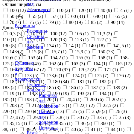
для
Общая ширина, см
смесителей
100 (
12
)
105 (
3
)
110 (
2
)
120 (
1
)
40 (
9
)
45 (
1
)
50 (
15
)
55 (
2
)
57 (
1
)
60 (
31
)
640 (
1
)
65 (
5
)
70 (
7
)
75 (
5
)
79 (
1
)
80 (
19
)
85 (
2
)
90 (
14
)
Раковины
Длина, см
Раковины
0,3 (
3
)
10 (
3
)
100 (
12
)
105 (
1
)
11,3 (
2
)
Сифоны
110 (
1
)
113,5 (
1
)
120 (
13
)
123 (
1
)
127 (
1
)
для
130 (
8
)
133 (
2
)
134 (
1
)
14 (
1
)
140 (
18
)
141,5 (
1
)
раковин
143 (
2
)
15 (
8
)
15,7 (
1
)
15,9 (
1
)
150 (
73
)
152,5 (
1
)
153 (
4
)
154,2 (
1
)
155 (
5
)
158 (
1
)
158-
Душевые
175 (
2
)
160 (
45
)
162 (
4
)
163 (
3
)
164 (
1
)
165 (
17
)
поддоны
166 (
2
)
167 (
2
)
170 (
97
)
170,7 (
2
)
171 (
1
)
и
172 (
1
)
173 (
5
)
173,6 (
1
)
174 (
7
)
175 (
7
)
176 (
2
)
перегородки
18 (
1
)
18,7 (
1
)
180 (
34
)
181 (
1
)
182 (
2
)
Душевые
183 (
2
)
184 (
3
)
185 (
3
)
186 (
1
)
187 (
1
)
189 (
2
)
поддоны
19 (
1
)
19,8 (
1
)
190 (
19
)
193 (
2
)
194 (
1
)
Карнизы
195 (
1
)
198 (
2
)
20 (
1
)
20,4 (
1
)
200 (
6
)
202 (
1
)
для
208 (
2
)
212,5 (
1
)
213 (
1
)
22,1 (
2
)
22,5 (
2
)
поддонов
220 (
1
)
230 (
1
)
24,5 (
13
)
25 (
5
)
25,9 (
2
)
26 (
3
)
Панели
для
27,4 (
2
)
29,5 (
1
)
3,8 (
1
)
30 (
7
)
335 (
1
)
35 (
3
)
поддонов
35,15 (
1
)
35,5 (
2
)
355 (
1
)
36 (
2
)
360 (
1
)
Поддоны
38,5 (
1
)
39,2 (
1
)
390 (
1
)
40 (
6
)
41 (
1
)
44 (
11
)
Рамы