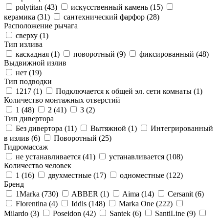
polytitan (
43
)
искусственный камень (
15
)
керамика (
31
)
сантехнический фарфор (
28
)
Расположение рычага
сверху (
1
)
Тип излива
каскадная (
1
)
поворотный (
9
)
фиксированный (
48
)
Выдвижной излив
нет (
19
)
Тип подводки
1217 (
1
)
Подключается к общей эл. сети комнаты (
1
)
Количество монтажных отверстий
1 (
48
)
2 (
41
)
3 (
2
)
Тип дивертора
Без дивертора (
11
)
Вытяжной (
1
)
Интегрированный
в излив (
6
)
Поворотный (
25
)
Гидромассаж
не устанавливается (
41
)
устанавливается (
108
)
Количество человек
1 (
16
)
двухместные (
17
)
одноместные (
122
)
Бренд
1Marka (
730
)
ABBER (
1
)
Aima (
14
)
Cersanit (
6
)
Florentina (
4
)
Iddis (
148
)
Marka One (
222
)
Milardo (
3
)
Poseidon (
42
)
Santek (
6
)
SantiLine (
9
)