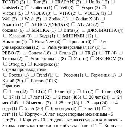
TONDO (
3
)
Torr (
5
)
TRAPANI (
3
)
Unifix (
12
)
Unisteel (
2
)
Uniterm (
1
)
Veil (
3
)
Vesper (
3
)
Victoria (
5
)
VIOLA (
3
)
VITA (
2
)
VOLTA (
1
)
Wall (
2
)
Wash (
5
)
Zodiac (
1
)
Zodiac X (
4
)
Аванти (
1
)
АЛИСА ДУБЛЬ (
3
)
АТЛАС (
2
)
боковая (
6
)
БЬЯНКА (
1
)
Вита (
5
)
ДЖУЛИАННА (
4
)
Классик (
3
)
Кода (
1
)
МИНИМИ (
12
)
Ноктюрн (
1
)
Нота New (
4
)
Прованс (
6
)
Рама
универсальная (
12
)
Рама универсальная ПУ (
1
)
РЕВО (
7
)
Соната (
18
)
Стиль (
2
)
ТR (
2
)
ТГ (
4
)
Тигода (
2
)
Универсальная (
8
)
Уют (
2
)
ЭКОНОМ (
3
)
Этюд (
5
)
Юнификс (
1
)
Страна производитель
Россия (
1
)
Trend (
1
)
Россия (
1
)
Германия (
1
)
Китай (
20
)
Россия (
1073
)
Гарантия
1 год (
42
)
10 (
4
)
10 лет (
41
)
15 (
2
)
15 лет (
84
)
17 (
1
)
17 лет (
152
)
2 года (
485
)
20 лет (
24
)
24
мес (
14
)
24 месяца (
7
)
25 лет (
18
)
3 года (
24
)
4
года (
1
)
5 лет (
20
)
6 месяцев (
4
)
7 лет (
1
)
7
лет* (
1
)
Корпус - 10 лет, водозапорные механизмы - 5
лет (
5
)
Корпус - 10 лет, душевые аксессуары в комплекте -
3 года, излив, картриджи и кранбуксы - 5 лет (
1
)
Корпус -