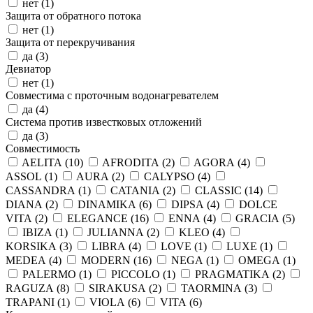
нет (
1
)
Защита от обратного потока
нет (
1
)
Защита от перекручивания
да (
3
)
Девиатор
нет (
1
)
Совместима с проточным водонагревателем
да (
4
)
Система против известковых отложений
да (
3
)
Совместимость
AELITA (
10
)
AFRODITA (
2
)
AGORA (
4
)
ASSOL (
1
)
AURA (
2
)
CALYPSO (
4
)
CASSANDRA (
1
)
CATANIA (
2
)
CLASSIC (
14
)
DIANA (
2
)
DINAMIKA (
6
)
DIPSA (
4
)
DOLCE
VITA (
2
)
ELEGANCE (
16
)
ENNA (
4
)
GRACIA (
5
)
IBIZA (
1
)
JULIANNA (
2
)
KLEO (
4
)
KORSIKA (
3
)
LIBRA (
4
)
LOVE (
1
)
LUXE (
1
)
MEDEA (
4
)
MODERN (
16
)
NEGA (
1
)
OMEGA (
1
)
PALERMO (
1
)
PICCOLO (
1
)
PRAGMATIKA (
2
)
RAGUZA (
8
)
SIRAKUSA (
2
)
TAORMINA (
3
)
TRAPANI (
1
)
VIOLA (
6
)
VITA (
6
)