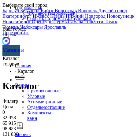
Выберите свой город
Гидромассаж
Барнаул
Белгород
Бийск
Волгоград
Воронеж
Другой город
Что такое гидромассаж?
Екатеринбург
Ижевск
Казань
Нижний Новгород
Новокузнецк
Собрать гидромассажную ванну
Новосибирск
Оренбург
Пермь
Самара
Тольятти
Томск
Тюмень
Чебоксары
Ярославль
Ваш город:
Перезвонить
Пермь
Магазины
Каталог
товаров
Главная
- Каталог
Каталог
Ванны
Прямоугольные
Угловые
Фильтр
Асимметричные
Цена
Отдельностоящие
0
Комплекты
32 958
ванн
65 915
98 873
131 830
Мебель