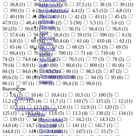
36,8 (
1
)
360 (
1
)
37 (
3
)
37,5 (
1
)
38 (
3
)
39 (
11
)
комплекты
390 (
1
)
4 (
2
)
4,2 (
1
)
4,4 (
2
)
4,5 (
12
)
4,8 (
11
)
гидромассажа
Массаж
40 (
19
)
41 (
2
)
410 (
1
)
42 (
2
)
43 (
1
)
45 (
2
)
общий
47,9 (
1
)
48,4 (
1
)
49 (
2
)
5 (
30
)
5,5 (
1
)
5,6 (
2
)
Массаж
50 (
25
)
50,6 (
1
)
55 (
3
)
56 (
5
)
56,4 (
1
)
56,6 (
1
)
тела
57,6 (
4
)
58 (
4
)
58,4 (
1
)
59 (
15
)
590 (
1
)
6 (
3
)
Массаж
6,8 (
1
)
60 (
94
)
60,4 (
4
)
61 (
4
)
610 (
4
)
62 (
1
)
спины
65 (
4
)
66 (
10
)
67 (
2
)
68 (
2
)
68,5 (
3
)
69 (
5
)
Массаж
69,4 (
1
)
70 (
120
)
700 (
1
)
71 (
4
)
710 (
4
)
шиацу
74 (
2
)
74,6 (
4
)
75 (
62
)
76,5 (
1
)
77 (
3
)
78 (
2
)
Массаж
79 (
4
)
8,9 (
1
)
80 (
80
)
80,6 (
1
)
800 (
1
)
81 (
6
)
ног
Подсветка
84 (
3
)
84,6 (
1
)
85 (
3
)
86 (
1
)
86,5 (
2
)
87 (
2
)
Дополнительные
89,6 (
5
)
90 (
49
)
900 (
1
)
93 (
1
)
94 (
5
)
95 (
6
)
опции
96 (
1
)
97 (
1
)
99 (
3
)
99,4 (
3
)
99,6 (
1
)
Высота, см
1,6 (
2
)
10 (
4
)
10,4 (
1
)
10,5 (
1
)
100 (
5
)
Унитазы
11,2 (
2
)
11,5 (
4
)
11,7 (
1
)
110 (
7
)
115 (
2
)
12 (
11
)
и
12,1 (
1
)
12,5 (
9
)
12,6 (
1
)
12,9 (
1
)
120 (
2
)
полотенцесушители
125 (
1
)
13,5 (
4
)
13,6 (
5
)
13.3 (
4
)
130 (
2
)
134 (
1
)
Унитазы
139 (
1
)
14 (
1
)
14,1 (
2
)
14,2 (
1
)
14,3 (
2
)
Напольные
14,6 (
4
)
14,7 (
2
)
140 (
2
)
141 (
1
)
141,7 (
1
)
унитазы
Подвесные
144,8 (
1
)
145 (
1
)
1468 (
1
)
1472 (
1
)
15 (
7
)