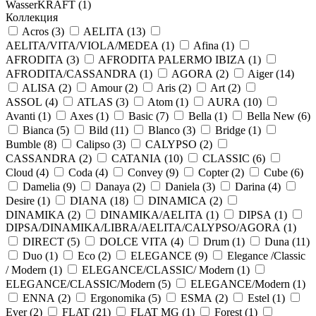
WasserKRAFT (
1
)
Коллекция
Acros (
3
)
AELITA (
13
)
AELITA/VITA/VIOLA/MEDEA (
1
)
Afina (
1
)
AFRODITA (
3
)
AFRODITA PALERMO IBIZA (
1
)
AFRODITA/CASSANDRA (
1
)
AGORA (
2
)
Aiger (
14
)
ALISA (
2
)
Amour (
2
)
Aris (
2
)
Art (
2
)
ASSOL (
4
)
ATLAS (
3
)
Atom (
1
)
AURA (
10
)
Avanti (
1
)
Axes (
1
)
Basic (
7
)
Bella (
1
)
Bella New (
6
)
Bianca (
5
)
Bild (
11
)
Blanco (
3
)
Bridge (
1
)
Bumble (
8
)
Calipso (
3
)
CALYPSO (
2
)
CASSANDRA (
2
)
CATANIA (
10
)
CLASSIC (
6
)
Cloud (
4
)
Coda (
4
)
Convey (
9
)
Copter (
2
)
Cube (
6
)
Damelia (
9
)
Danaya (
2
)
Daniela (
3
)
Darina (
4
)
Desire (
1
)
DIANA (
18
)
DINAMICA (
2
)
DINAMIKA (
2
)
DINAMIKA/AELITA (
1
)
DIPSA (
1
)
DIPSA/DINAMIKA/LIBRA/AELITA/CALYPSO/AGORA (
1
)
DIRECT (
5
)
DOLCE VITA (
4
)
Drum (
1
)
Duna (
11
)
Duo (
1
)
Eco (
2
)
ELEGANCE (
9
)
Elegance /Classic
/ Modern (
1
)
ELEGANCE/CLASSIC/ Modern (
1
)
ELEGANCE/CLASSIC/Modern (
5
)
ELEGANCE/Modern (
1
)
ENNA (
2
)
Ergonomika (
5
)
ESMA (
2
)
Estel (
1
)
Ever (
2
)
FLAT (
21
)
FLAT MG (
1
)
Forest (
1
)