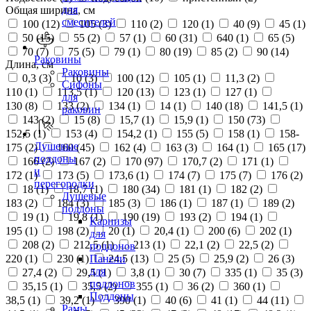
для
Общая ширина, см
смесителей
100 (
12
)
105 (
3
)
110 (
2
)
120 (
1
)
40 (
9
)
45 (
1
)
50 (
15
)
55 (
2
)
57 (
1
)
60 (
31
)
640 (
1
)
65 (
5
)
70 (
7
)
75 (
5
)
79 (
1
)
80 (
19
)
85 (
2
)
90 (
14
)
Раковины
Длина, см
Раковины
0,3 (
3
)
10 (
3
)
100 (
12
)
105 (
1
)
11,3 (
2
)
Сифоны
110 (
1
)
113,5 (
1
)
120 (
13
)
123 (
1
)
127 (
1
)
для
130 (
8
)
133 (
2
)
134 (
1
)
14 (
1
)
140 (
18
)
141,5 (
1
)
раковин
143 (
2
)
15 (
8
)
15,7 (
1
)
15,9 (
1
)
150 (
73
)
152,5 (
1
)
153 (
4
)
154,2 (
1
)
155 (
5
)
158 (
1
)
158-
Душевые
175 (
2
)
160 (
45
)
162 (
4
)
163 (
3
)
164 (
1
)
165 (
17
)
поддоны
166 (
2
)
167 (
2
)
170 (
97
)
170,7 (
2
)
171 (
1
)
и
172 (
1
)
173 (
5
)
173,6 (
1
)
174 (
7
)
175 (
7
)
176 (
2
)
перегородки
18 (
1
)
18,7 (
1
)
180 (
34
)
181 (
1
)
182 (
2
)
Душевые
183 (
2
)
184 (
3
)
185 (
3
)
186 (
1
)
187 (
1
)
189 (
2
)
поддоны
19 (
1
)
19,8 (
1
)
190 (
19
)
193 (
2
)
194 (
1
)
Карнизы
195 (
1
)
198 (
2
)
20 (
1
)
20,4 (
1
)
200 (
6
)
202 (
1
)
для
208 (
2
)
212,5 (
1
)
213 (
1
)
22,1 (
2
)
22,5 (
2
)
поддонов
220 (
1
)
230 (
1
)
24,5 (
13
)
25 (
5
)
25,9 (
2
)
26 (
3
)
Панели
для
27,4 (
2
)
29,5 (
1
)
3,8 (
1
)
30 (
7
)
335 (
1
)
35 (
3
)
поддонов
35,15 (
1
)
35,5 (
2
)
355 (
1
)
36 (
2
)
360 (
1
)
Поддоны
38,5 (
1
)
39,2 (
1
)
390 (
1
)
40 (
6
)
41 (
1
)
44 (
11
)
Рамы