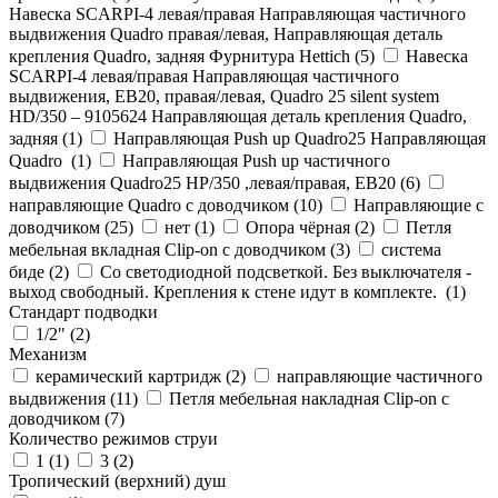
Навеска SCARPI-4 левая/правая Направляющая частичного
выдвижения Quadro правая/левая, Направляющая деталь
крепления Quadro, задняя Фурнитура Hettich (
5
)
Навеска
SCARPI-4 левая/правая Направляющая частичного
выдвижения, ЕВ20, правая/левая, Quadro 25 silent system
HD/350 – 9105624 Направляющая деталь крепления Quadro,
задняя (
1
)
Направляющая Push up Quadro25 Направляющая
Quadro (
1
)
Направляющая Push up частичного
выдвижения Quadro25 НР/350 ,левая/правая, ЕВ20 (
6
)
направляющие Quadro с доводчиком (
10
)
Направляющие с
доводчиком (
25
)
нет (
1
)
Опора чёрная (
2
)
Петля
мебельная вкладная Clip-on с доводчиком (
3
)
система
биде (
2
)
Со светодиодной подсветкой. Без выключателя -
выход свободный. Крепления к стене идут в комплекте. (
1
)
Стандарт подводки
1/2" (
2
)
Механизм
керамический картридж (
2
)
направляющие частичного
выдвижения (
11
)
Петля мебельная накладная Clip-on с
доводчиком (
7
)
Количество режимов струи
1 (
1
)
3 (
2
)
Тропический (верхний) душ