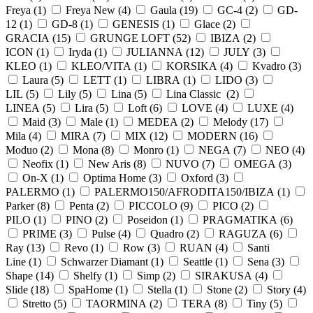
Freya (
1
)
Freya New (
4
)
Gaula (
19
)
GC-4 (
2
)
GD-
12 (
1
)
GD-8 (
1
)
GENESIS (
1
)
Glace (
2
)
GRACIA (
15
)
GRUNGE LOFT (
52
)
IBIZA (
2
)
ICON (
1
)
Iryda (
1
)
JULIANNA (
12
)
JULY (
3
)
KLEO (
1
)
KLEO/VITA (
1
)
KORSIKA (
4
)
Kvadro (
3
)
Laura (
5
)
LETT (
1
)
LIBRA (
1
)
LIDO (
3
)
LIL (
5
)
Lily (
5
)
Lina (
5
)
Lina Classic (
2
)
LINEA (
5
)
Lira (
5
)
Loft (
6
)
LOVE (
4
)
LUXE (
4
)
Maid (
3
)
Male (
1
)
MEDEA (
2
)
Melody (
17
)
Mila (
4
)
MIRA (
7
)
MIX (
12
)
MODERN (
16
)
Moduo (
2
)
Mona (
8
)
Monro (
1
)
NEGA (
7
)
NEO (
4
)
Neofix (
1
)
New Aris (
8
)
NUVO (
7
)
OMEGA (
3
)
On-X (
1
)
Optima Home (
3
)
Oxford (
3
)
PALERMO (
1
)
PALERMO150/AFRODITA150/IBIZA (
1
)
Parker (
8
)
Penta (
2
)
PICCOLO (
9
)
PICO (
2
)
PILO (
1
)
PINO (
2
)
Poseidon (
1
)
PRAGMATIKA (
6
)
PRIME (
3
)
Pulse (
4
)
Quadro (
2
)
RAGUZA (
6
)
Ray (
13
)
Revo (
1
)
Row (
3
)
RUAN (
4
)
Santi
Line (
1
)
Schwarzer Diamant (
1
)
Seattle (
1
)
Sena (
3
)
Shape (
14
)
Shelfy (
1
)
Simp (
2
)
SIRAKUSA (
4
)
Slide (
18
)
SpaHome (
1
)
Stella (
1
)
Stone (
2
)
Story (
4
)
Stretto (
5
)
TAORMINA (
2
)
TERA (
8
)
Tiny (
5
)