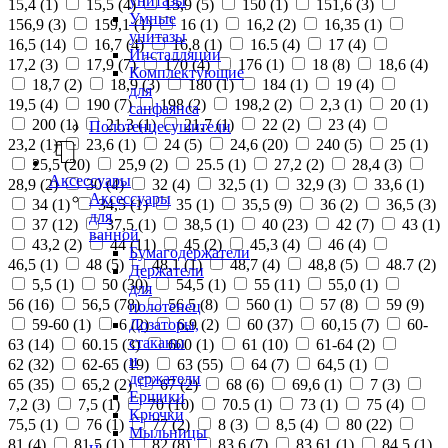
унитазы
15,4 (
1
)
15,5 (
4
)
15,9 (
5
)
150 (
1
)
151,6 (
3
)
Умные
156,9 (
3
)
159,1 (
1
)
16 (
1
)
16,2 (
2
)
16,35 (
1
)
унитазы
16,5 (
14
)
16,7 (
4
)
16,8 (
1
)
16.5 (
4
)
17 (
4
)
Инсталляции
17,2 (
3
)
17,9 (
7
)
170 (
4
)
176 (
1
)
18 (
8
)
18,6 (
4
)
Комплектующие
18,7 (
2
)
18,9 (
3
)
180 (
1
)
184 (
1
)
19 (
4
)
для
19,5 (
4
)
190 (
7
)
198 (
2
)
198,2 (
2
)
2,3 (
1
)
20 (
1
)
санфаянса
200 (
1
)
21,3 (
1
)
21,7 (
1
)
22 (
2
)
23 (
4
)
Полотенцесушители
23,2 (
1
)
23,6 (
1
)
24 (
5
)
24,6 (
20
)
240 (
5
)
25 (
1
)
25,5 (
20
)
25,9 (
2
)
25.5 (
1
)
27,2 (
2
)
28,4 (
3
)
Аксессуары
28,9 (
2
)
30 (
4
)
32 (
4
)
32,5 (
1
)
32,9 (
3
)
33,6 (
1
)
Аксессуары
34 (
1
)
34,5 (
1
)
35 (
1
)
35,5 (
9
)
36 (
2
)
36,5 (
3
)
для
37 (
12
)
37,5 (
1
)
38,5 (
1
)
40 (
23
)
42 (
7
)
43 (
1
)
ванной
43,2 (
2
)
44 (
11
)
45 (
2
)
45,3 (
4
)
46 (
4
)
Бумагодержатели
46,5 (
1
)
48 (
5
)
48,1 (
1
)
48,7 (
4
)
48,8 (
5
)
48.7 (
2
)
Держатели
5,5 (
1
)
50 (
30
)
54,5 (
1
)
55 (
11
)
55,0 (
1
)
для
56 (
16
)
56,5 (
78
)
56.5 (
8
)
560 (
1
)
57 (
8
)
59 (
9
)
полотенец
Дозаторы,
59-60 (
1
)
6 (
2
)
6,9 (
2
)
60 (
37
)
60,15 (
7
)
60-
стаканы
63 (
14
)
60.15 (
3
)
600 (
1
)
61 (
10
)
61-64 (
2
)
и
62 (
32
)
62-65 (
19
)
63 (
55
)
64 (
7
)
64,5 (
1
)
держатели
65 (
35
)
65,2 (
2
)
67 (
2
)
68 (
6
)
69,6 (
1
)
7 (
3
)
Ершики
7,2 (
3
)
7,5 (
1
)
70 (
10
)
70.5 (
1
)
73 (
1
)
75 (
4
)
Крючки
75,5 (
1
)
76 (
1
)
77 (
2
)
8 (
3
)
8,5 (
4
)
80 (
22
)
Мыльницы
81 (
4
)
81,5 (
1
)
82 (
8
)
83,6 (
7
)
83,61 (
1
)
84,5 (
1
)