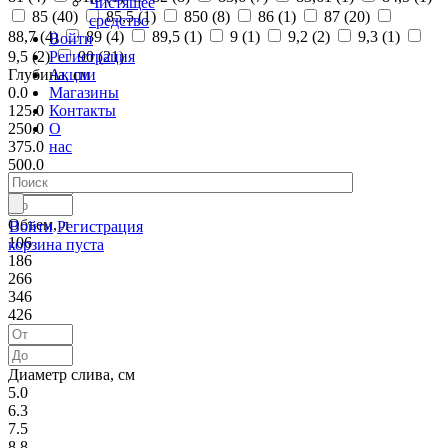
Чистящее
85 (
40
)
85,5 (
1
)
850 (
8
)
86 (
1
)
87 (
20
)
средство
88,7 (
4
)
89 (
4
)
89,5 (
1
)
9 (
1
)
9,2 (
2
)
9,3 (
1
)
Войти
Регистрация
9,5 (
2
)
90 (
21
)
Акции
Глубина, см
Магазины
0.0
Контакты
125.0
О
250.0
нас
375.0
500.0
Объем, л
Войти
Регистрация
106
корзина пуста
186
266
346
426
Диаметр слива, см
5.0
6.3
7.5
8.8