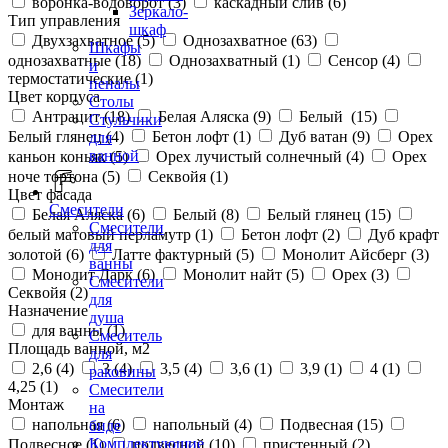
воронка-водоворот (
3
)
каскадный слив (
6
)
Зеркало-
Тип управления
шкаф
Двухзахватное (
5
)
Однозахватное (
63
)
Шкафы
однозахватные (
18
)
Однозахватный (
1
)
Сенсор (
4
)
и
термостатические (
1
)
пеналы
Цвет корпуса
Столы
Антрацит (
18
)
Белая Аляска (
9
)
Белый (
15
)
Стульчики
Белый глянец (
4
)
Бетон лофт (
1
)
Дуб ватан (
9
)
Орех
для
ванной
каньон коньяк (
5
)
Орех лучистый солнечный (
4
)
Орех
ноче тортона (
5
)
Секвойя (
1
)
Цвет фасада
Смесители
Белая Аляска (
6
)
Белый (
8
)
Белый глянец (
15
)
Смесители
белый матовый перламутр (
1
)
Бетон лофт (
2
)
Дуб крафт
для
золотой (
6
)
Латте фактурный (
5
)
Монолит Айсберг (
3
)
ванны
Монолит Дарк (
6
)
Монолит найт (
5
)
Орех (
3
)
Смесители
Секвойя (
2
)
для
Назначение
душа
для ванны (
1
)
Смеситель
Площадь ванной, м2
для
2,6 (
4
)
3 (
4
)
3,5 (
4
)
3,6 (
1
)
3,9 (
1
)
4 (
1
)
раковины
4,25 (
1
)
Смесители
Монтаж
на
напольная (
6
)
напольный (
4
)
Подвесная (
15
)
биде
Комплектующие
Подвесное (
1
)
подвесной (
10
)
пристенный (
2
)