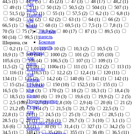
44,5 (
1
)
44,7 (
5
)
45 (
23
)
47 (
3
)
48 (
17
)
48,2 (
1
)
для
49 (
1
)
5 (
1
)
50 (
12
)
50,5 (
2
)
504 (
1
)
507 (
1
)
ванн
51,5 (
1
)
52 (
1
)
55 (
1
)
57,5 (
2
)
6,2 (
1
)
6,8 (
1
)
Панели
60 (
2
)
61 (
2
)
62 (
2
)
63 (
1
)
64 (
1
)
66 (
2
)
для
66,5 (
1
)
67 (
1
)
68 (
1
)
69,5 (
1
)
7,5 (
1
)
7,8 (
1
)
ванн
70 (
5
)
75 (
7
)
8,7 (
2
)
80 (
17
)
87 (
1
)
89,5 (
1
)
Лицевая
панель
90 (
14
)
99,5 (
1
)
Боковая
Ширина, см
панель
0,2 (
1
)
1,01 (
1
)
10 (
2
)
10,3 (
2
)
10,5 (
3
)
Сифоны
10,9 (
1
)
100 (
64
)
1000 (
2
)
101 (
2
)
105 (
10
)
для
105,6 (
1
)
106 (
4
)
106,5 (
3
)
107 (
1
)
109 (
1
)
ванн
11,5 (
2
)
110 (
8
)
1100а (
1
)
111 (
1
)
112 (
2
)
113 (
1
)
Карнизы
116 (
1
)
116,5 (
1
)
12,2 (
2
)
12,4 (
1
)
120 (
11
)
для
134 (
1
)
135 (
2
)
14,2 (
4
)
140 (
6
)
141 (
1
)
142 (
1
)
ванны
15 (
2
)
15,9 (
1
)
150 (
10
)
152,5 (
1
)
155 (
1
)
Шторки
16,5 (
3
)
17,9 (
3
)
170 (
2
)
18 (
2
)
18,3 (
1
)
18,4 (
3
)
для
ванн
18,5 (
1
)
180 (
6
)
19 (
3
)
19,6 (
1
)
19,9 (
2
)
2 (
5
)
Подголовники
2,5 (
108
)
2,7 (
2
)
2,8 (
10
)
2,9 (
4
)
20 (
6
)
21 (
2
)
Ручки
21,2 (
6
)
21,4 (
7
)
21,5 (
3
)
21,7 (
5
)
22,5 (
3
)
для
22,8 (
1
)
24 (
1
)
24,5 (
1
)
25 (
3
)
26 (
1
)
28,5 (
1
)
ванны
28.5 (
1
)
29 (
1
)
29,6 (
1
)
29,7 (
3
)
3 (
10
)
3,1 (
1
)
Гидромассажные
3,6 (
6
)
3,8 (
1
)
30 (
9
)
31,4 (
1
)
327 (
1
)
34,2 (
5
)
опции
34,5 (
1
)
348 (
1
)
35 (
20
)
355 (
1
)
36 (
8
)
36,5 (
11
)
Стандартные