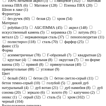
100% литьевой акрил (
3
)
Глянцевое (
102
)
Матовая
пленка ПВХ (
6
)
Матовое (
128
)
Пленка ПВХ (
20
)
Шпон в лаке (
1
)
Фурнитура
без ручек (
60
)
белая (
2
)
хром (
54
)
Материал
polytitan (
15
)
АБС/ПММА (
45
)
акрил (
148
)
искусственный камень (
5
)
керамика (
3
)
латунь (
91
)
металл (
2
)
нержавеющая сталь (
37
)
пенополиуретан (
11
)
полистирол (
118
)
сталь (
70
)
фарфор (
25
)
фаянс (
15
)
Форма
асимметричные (
78
)
Г-образный (
7
)
квадратная (
2
)
круглые (
4
)
овальная (
8
)
округлая (
7
)
по форме
ванны (
10
)
прямой (
8
)
прямоугольная (
40
)
прямоугольные (
88
)
угловые (
9
)
Цвет
белый (
561
)
бетон (
3
)
бетон светло-серый (
11
)
бетон темно-серый (
10
)
голубой (
5
)
дикий дуб
натуральный (
4
)
дуб вотан (
21
)
дуб намибия (
8
)
дуб
сонома (
20
)
зеркало (
6
)
золото (
9
)
капучино (
2
)
оникс (
1
)
серый (
32
)
сталь (
5
)
хром (
102
)
черный (
104
)
Расположение перелива