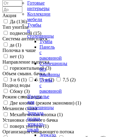
Готовые
интерьеры
Коллекции
Акция
мебели
Да (
136
)
Тумбы
Тип унитаза
и
подвесной (
15
)
столешницы
Система антивсплеск
Тумба
да (
1
)
Панель
Полочка в чаше
с
нет (
1
)
раковиной
Направление выпуска
Столешницы
горизонтальный (
3
)
без
Объем смывн. бачка, л
раковины
3 и 6 (
1
)
6 / 3 л (
2
)
7,5 (
2
)
Тумба
Подвод воды
с
раковиной
Сбоку (
3
)
Подстолье
Режим слива воды
для
Две кнопки (режим экономии) (
1
)
столешницы
Механизм слива
Зеркала,
Механическая кнопка (
1
)
полки,
Установки сливного бачка
зеркало-
поверх унитаза (
1
)
шкаф
Организация смывающего потока
Зеркало