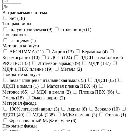
Встраиваемая система
нет (
18
)
Тип раковины
полувстраиваемая (
9
)
столешница (
1
)
Поверхность
глянцевая (
1
)
Материал корпуса
АБС/ПММА (
11
)
Акрил (
13
)
Керамика (
4
)
Керамогранит (
10
)
ЛДСП (
124
)
ЛДСП с технологией
PROTECT (
3
)
Литьевой мрамор (
9
)
МДФ (
187
)
МДФ в ПВХ пленке (
19
)
Металл (
2
)
Покрытие корпуса
Белая глянцевая итальянская эмаль (
3
)
ЛДСП (
62
)
ЛДСП в эмали (
1
)
Матовая пленка ПВХ (
4
)
Матовое (
65
)
МДФ в эмали (
2
)
Пленка ПВХ (
96
)
Эмаль (
18
)
Эмаль, акрил (
2
)
Материал фасада
100% литьевой акрил (
3
)
Акрил (
8
)
Зеркало (
10
)
ЛДСП (
49
)
МДФ (
238
)
МДФ в эмали (
3
)
Стекло (
1
)
Фрезерованный МДФ в эмале (
6
)
Покрытие фасада