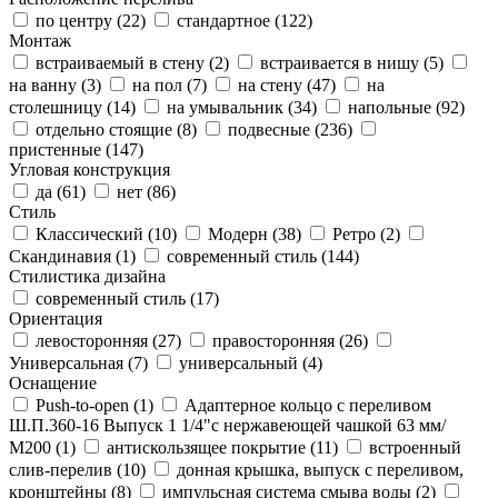
по центру (
22
)
стандартное (
122
)
Монтаж
встраиваемый в стену (
2
)
встраивается в нишу (
5
)
на ванну (
3
)
на пол (
7
)
на стену (
47
)
на
столешницу (
14
)
на умывальник (
34
)
напольные (
92
)
отдельно стоящие (
8
)
подвесные (
236
)
пристенные (
147
)
Угловая конструкция
да (
61
)
нет (
86
)
Стиль
Классический (
10
)
Модерн (
38
)
Ретро (
2
)
Скандинавия (
1
)
современный стиль (
144
)
Стилистика дизайна
современный стиль (
17
)
Ориентация
левосторонняя (
27
)
правосторонняя (
26
)
Универсальная (
7
)
универсальный (
4
)
Оснащение
Push-to-open (
1
)
Адаптерное кольцо с переливом
Ш.П.360-16 Выпуск 1 1/4"с нержавеющей чашкой 63 мм/
М200 (
1
)
антискользящее покрытие (
11
)
встроенный
слив-перелив (
10
)
донная крышка, выпуск с переливом,
кронштейны (
8
)
импульсная система смыва воды (
2
)