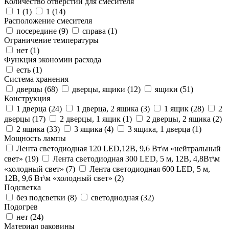
Количество отверстий для смесителя
1 (
1
)
1 (
14
)
Расположение смесителя
посередине (
9
)
справа (
1
)
Ограничение температуры
нет (
1
)
Функция экономии расхода
есть (
1
)
Система хранения
дверцы (
68
)
дверцы, ящики (
12
)
ящики (
51
)
Конструкция
1 дверца (
24
)
1 дверца, 2 ящика (
3
)
1 ящик (
28
)
2
дверцы (
17
)
2 дверцы, 1 ящик (
1
)
2 дверцы, 2 ящика (
2
)
2 ящика (
33
)
3 ящика (
4
)
3 ящика, 1 дверца (
1
)
Мощность лампы
Лента светодиодная 120 LED,12В, 9,6 Вт\м «нейтральный
свет» (
19
)
Лента светодиодная 300 LED, 5 м, 12В, 4,8Вт\м
«холодный свет» (
7
)
Лента светодиодная 600 LED, 5 м,
12В, 9,6 Вт\м «холодный свет» (
2
)
Подсветка
без подсветки (
8
)
светодиодная (
32
)
Подогрев
нет (
24
)
Материал раковины