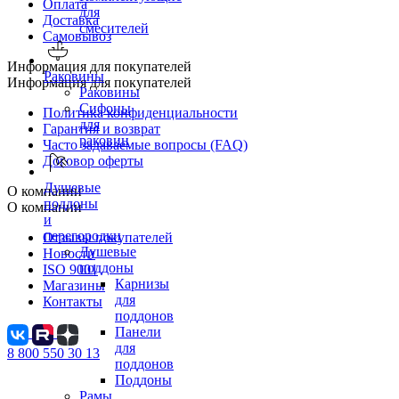
Оплата
для
Доставка
смесителей
Самовывоз
Информация для покупателей
Раковины
Информация для покупателей
Раковины
Сифоны
Политика конфиденциальности
для
Гарантия и возврат
раковин
Часто задаваемые вопросы (FAQ)
Договор оферты
Душевые
О компании
поддоны
О компании
и
перегородки
Отзывы покупателей
Душевые
Новости
поддоны
ISO 9001
Карнизы
Магазины
для
Контакты
поддонов
Панели
для
8 800 550 30 13
поддонов
Поддоны
Рамы