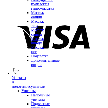
комплекты
гидромассажа
Массаж
общий
Массаж
тела
Массаж
спины
Массаж
шиацу
Массаж
ног
Подсветка
Дополнительные
опции
Унитазы
и
полотенцесушители
Унитазы
Напольные
унитазы
Подвесные