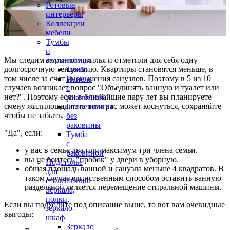
Готовые
интерьеры
Коллекции
мебели
Тумбы
и
Мы следим за рынком жилья и отметили для себя одну
столешницы
долгосрочную тенденцию. Квартиры становятся меньше, в
Тумба
том числе за счет уменьшения санузлов. Поэтому в 5 из 10
Панель
случаев возникает вопрос "Объединять ванную и туалет или
с
нет?". Поэтому если в ближайшие пару лет вы планируете
раковиной
смену жилплощади эта тема вас может коснуться, сохраняйте
Столешницы
чтобы не забыть.
без
раковины
"Да", если:
Тумба
с
у вас в семье два или максимум три члена семьи.
раковиной
вы не боитесь "пробок" у двери в уборную.
Подстолье
общая площадь ванной и санузла меньше 4 квадратов. В
для
таком случае единственным способом оставить ванную
столешницы
раздельной является перемещение стиральной машины.
Зеркала,
полки,
Если вы подходите под описание выше, то вот вам очевидные
зеркало-
выгоды:
шкаф
Зеркало