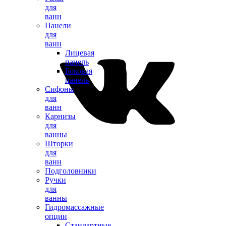
для
ванн
Панели
для
ванн
Лицевая
панель
Боковая
панель
Сифоны
для
ванн
Карнизы
для
ванны
Шторки
для
ванн
Подголовники
Ручки
для
ванны
Гидромассажные
опции
Стандартные