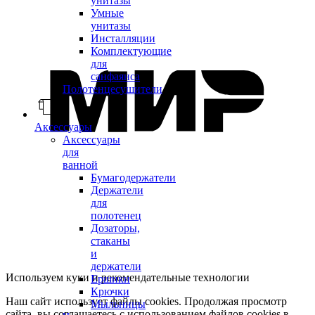
унитазы
Умные
унитазы
Инсталляции
Комплектующие
для
санфаянса
Полотенцесушители
Аксессуары
Аксессуары
для
ванной
Бумагодержатели
Держатели
для
полотенец
Дозаторы,
стаканы
и
держатели
Используем куки и рекомендательные технологии
Ершики
Крючки
Наш сайт использует файлы cookies. Продолжая просмотр
Мыльницы
сайта, вы соглашаетесь с использованием файлов cookies в