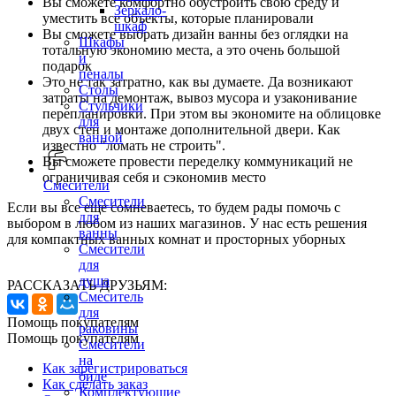
Вы сможете комфортно обустроить свою среду и
Зеркало-
уместить все объекты, которые планировали
шкаф
Вы сможете выбрать дизайн ванны без оглядки на
Шкафы
тотальную экономию места, а это очень большой
и
подарок
пеналы
Это не так затратно, как вы думаете. Да возникают
Столы
затраты на демонтаж, вывоз мусора и узаконивание
Стульчики
перепланировки. При этом вы экономите на облицовке
для
двух стен и монтаже дополнительной двери. Как
ванной
известно "ломать не строить".
Вы сможете провести переделку коммуникаций не
ограничивая себя и сэкономив место
Смесители
Смесители
Если вы все еще сомневаетесь, то будем рады помочь с
для
выбором в любом из наших магазинов. У нас есть решения
ванны
для компактных ванных комнат и просторных уборных
Смесители
для
душа
РАССКАЗАТЬ ДРУЗЬЯМ:
Смеситель
для
Помощь покупателям
раковины
Помощь покупателям
Смесители
на
Как зарегистрироваться
биде
Как сделать заказ
Комплектующие