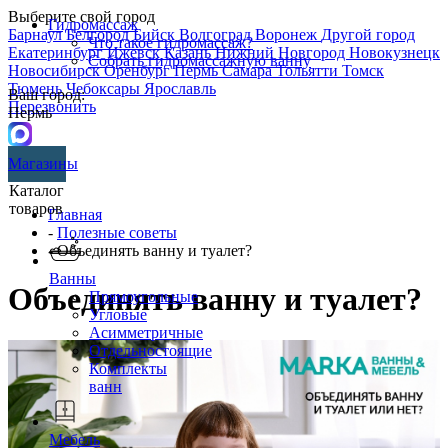
Выберите свой город
Гидромассаж
Барнаул
Белгород
Бийск
Волгоград
Воронеж
Другой город
Что такое гидромассаж?
Екатеринбург
Ижевск
Казань
Нижний Новгород
Новокузнецк
Собрать гидромассажную ванну
Новосибирск
Оренбург
Пермь
Самара
Тольятти
Томск
Тюмень
Чебоксары
Ярославль
Ваш город:
Перезвонить
Пермь
Магазины
Каталог
товаров
Главная
-
Полезные советы
- Объединять ванну и туалет?
Ванны
Объединять ванну и туалет?
Прямоугольные
Угловые
Асимметричные
Отдельностоящие
Комплекты
ванн
Мебель