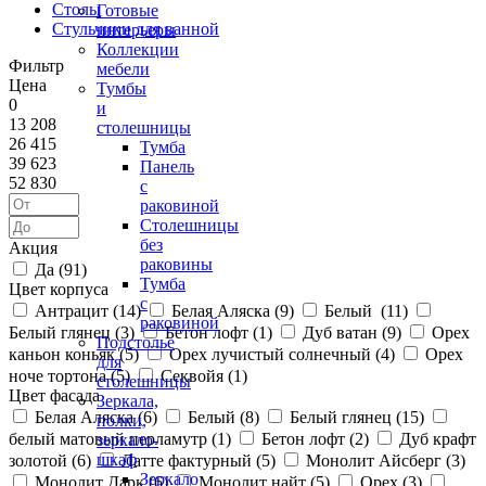
Столы
Готовые
Стульчики для ванной
интерьеры
Коллекции
Фильтр
мебели
Цена
Тумбы
0
и
13 208
столешницы
26 415
Тумба
39 623
Панель
52 830
с
раковиной
Столешницы
без
Акция
раковины
Да (
91
)
Тумба
Цвет корпуса
с
Антрацит (
14
)
Белая Аляска (
9
)
Белый (
11
)
раковиной
Белый глянец (
3
)
Бетон лофт (
1
)
Дуб ватан (
9
)
Орех
Подстолье
каньон коньяк (
5
)
Орех лучистый солнечный (
4
)
Орех
для
ноче тортона (
5
)
Секвойя (
1
)
столешницы
Цвет фасада
Зеркала,
Белая Аляска (
6
)
Белый (
8
)
Белый глянец (
15
)
полки,
белый матовый перламутр (
1
)
Бетон лофт (
2
)
Дуб крафт
зеркало-
шкаф
золотой (
6
)
Латте фактурный (
5
)
Монолит Айсберг (
3
)
Зеркало
Монолит Дарк (
6
)
Монолит найт (
5
)
Орех (
3
)