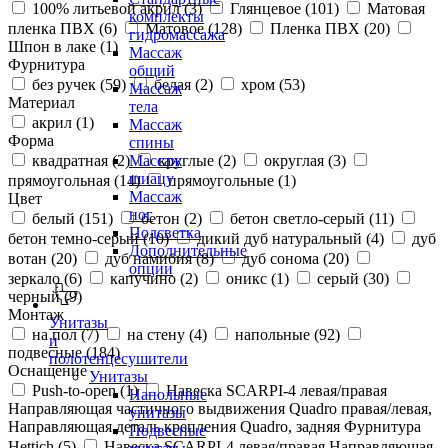
100% литьевой акрил (
3
)
Глянцевое (
101
)
Матовая
комплекты
пленка ПВХ (
6
)
Матовое (
128
)
Пленка ПВХ (
20
)
гидромассажа
Шпон в лаке (
1
)
Массаж
Фурнитура
общий
без ручек (
59
)
белая (
2
)
хром (
53
)
Массаж
Материал
тела
акрил (
1
)
Массаж
Форма
спины
квадратная (
2
)
круглые (
2
)
округлая (
3
)
Массаж
шиацу
прямоугольная (
14
)
прямоугольные (
1
)
Массаж
Цвет
ног
белый (
151
)
бетон (
2
)
бетон светло-серый (
11
)
Подсветка
бетон темно-серый (
10
)
дикий дуб натуральный (
4
)
дуб
Дополнительные
вотан (
20
)
дуб намибия (
8
)
дуб сонома (
20
)
опции
зеркало (
6
)
капучино (
2
)
оникс (
1
)
серый (
30
)
черный (
9
)
Монтаж
Унитазы
на пол (
7
)
на стену (
4
)
напольные (
92
)
и
подвесные (
184
)
полотенцесушители
Оснащение
Унитазы
Push-to-open (
1
)
Навеска SCARPI-4 левая/правая
Напольные
Направляющая частичного выдвижения Quadro правая/левая,
унитазы
Направляющая деталь крепления Quadro, задняя Фурнитура
Подвесные
Hettich (
5
)
Навеска SCARPI-4 левая/правая Направляющая