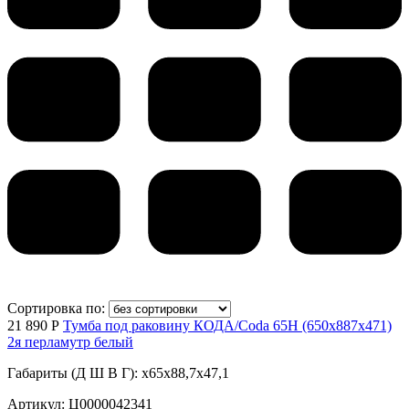
Сортировка по:
21 890 Р
Тумба под раковину КОДА/Coda 65Н (650х887х471)
2я перламутр белый
Габариты (Д Ш В Г): x65x88,7x47,1
Артикул: Ц0000042341