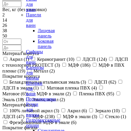
для
Вес, кг (без упаковки)
ванн
2
Панели
14
для
26
ванн
38
Лицевая
50
панель
Боковая
панель
Сифоны
Материал корпуса
для
Акрил (
1
)
Керамогранит (
10
)
ЛДСП (
124
)
ЛДСП
ванн
с технологией PROTECT (
3
)
МДФ (
186
)
МДФ в ПВХ
Карнизы
пленке (
19
)
Металл (
2
)
для
Покрытие корпуса
ванны
Белая глянцевая итальянская эмаль (
3
)
ЛДСП (
62
)
Шторки
ЛДСП в эмали (
1
)
Матовая пленка ПВХ (
4
)
для
Матовое (
65
)
МДФ в эмали (
2
)
Пленка ПВХ (
95
)
ванн
Подголовники
Эмаль (
18
)
Эмаль, акрил (
2
)
Ручки
Материал фасада
для
100% литьевой акрил (
3
)
Акрил (
6
)
Зеркало (
10
)
ванны
ЛДСП (
47
)
МДФ (
238
)
МДФ в эмали (
3
)
Стекло (
1
)
Гидромассажные
Фрезерованный МДФ в эмале (
6
)
опции
Покрытие фасада
Стандартные