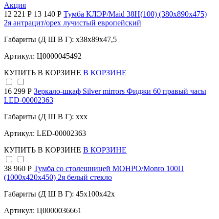
Акция
12 221 Р
13 140 Р
Тумба КЛЭР/Maid 38Н(100) (380х890х475)
2я антрацит/орех лучистый европейский
Габариты (Д Ш В Г): x38x89x47,5
Артикул: Ц0000045492
КУПИТЬ
В КОРЗИНЕ
В КОРЗИНЕ
16 299 Р
Зеркало-шкаф Silver mirrors Фиджи 60 правый часы
LED-00002363
Габариты (Д Ш В Г): xxx
Артикул: LED-00002363
КУПИТЬ
В КОРЗИНЕ
В КОРЗИНЕ
38 960 Р
Тумба со столешницей МОНРО/Monro 100П
(1000х420х450) 2я белый стекло
Габариты (Д Ш В Г): 45x100x42x
Артикул: Ц0000036661