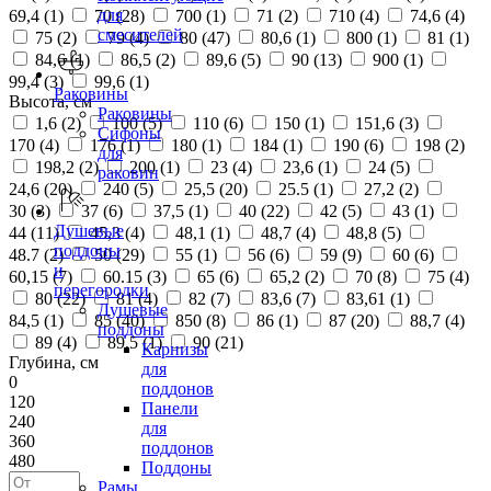
для
69,4 (
1
)
70 (
28
)
700 (
1
)
71 (
2
)
710 (
4
)
74,6 (
4
)
смесителей
75 (
2
)
79 (
4
)
80 (
47
)
80,6 (
1
)
800 (
1
)
81 (
1
)
84,6 (
1
)
86,5 (
2
)
89,6 (
5
)
90 (
13
)
900 (
1
)
99,4 (
3
)
99,6 (
1
)
Раковины
Высота, см
Раковины
1,6 (
2
)
100 (
5
)
110 (
6
)
150 (
1
)
151,6 (
3
)
Сифоны
170 (
4
)
176 (
1
)
180 (
1
)
184 (
1
)
190 (
6
)
198 (
2
)
для
198,2 (
2
)
200 (
1
)
23 (
4
)
23,6 (
1
)
24 (
5
)
раковин
24,6 (
20
)
240 (
5
)
25,5 (
20
)
25.5 (
1
)
27,2 (
2
)
30 (
3
)
37 (
6
)
37,5 (
1
)
40 (
22
)
42 (
5
)
43 (
1
)
Душевые
44 (
11
)
45,3 (
4
)
48,1 (
1
)
48,7 (
4
)
48,8 (
5
)
поддоны
48.7 (
2
)
50 (
29
)
55 (
1
)
56 (
6
)
59 (
9
)
60 (
6
)
и
60,15 (
7
)
60.15 (
3
)
65 (
6
)
65,2 (
2
)
70 (
8
)
75 (
4
)
перегородки
80 (
22
)
81 (
4
)
82 (
7
)
83,6 (
7
)
83,61 (
1
)
Душевые
84,5 (
1
)
85 (
40
)
850 (
8
)
86 (
1
)
87 (
20
)
88,7 (
4
)
поддоны
89 (
4
)
89,5 (
1
)
90 (
21
)
Карнизы
Глубина, см
для
0
поддонов
120
Панели
240
для
360
поддонов
480
Поддоны
Рамы