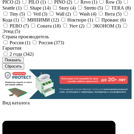
PICO (
2
)
PILO (
1
)
PINO (
2
)
Revo (
1
)
Row (
3
)
Seattle (
1
)
Shape (
14
)
Story (
4
)
Stretto (
5
)
TERA (
8
)
Tiny (
5
)
Veil (
3
)
Wall (
2
)
Wash (
4
)
Вита (
5
)
Кода (
1
)
МИНИМИ (
12
)
Ноктюрн (
1
)
Прованс (
6
)
РЕВО (
7
)
Соната (
18
)
Уют (
2
)
ЭКОНОМ (
3
)
Этюд (
5
)
Страна производитель
Россия (
1
)
Россия (
373
)
Гарантия
2 года (
342
)
Вид каталога