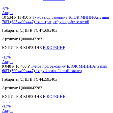
-8
%
Акция
10 534 Р
11 450 Р
Тумба под раковину БЛОК МИНИ/Aris mini
70П (685х400х447) 1я антрацит/дуб крафт золотой
Габариты (Д Ш В Г): 47x68x40x
Артикул: Ц0000042283
КУПИТЬ
В КОРЗИНЕ
В КОРЗИНЕ
-13
%
Акция
9 048 Р
10 400 Р
Тумба под раковину БЛОК МИНИ/Aris mini
60П (590х400х447) 1я дуб вотан/белый глянец
Габариты (Д Ш В Г): 44x59x40x
Артикул: Ц0000042282
КУПИТЬ
В КОРЗИНЕ
В КОРЗИНЕ
-13
%
Акция