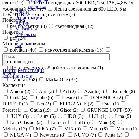
Чистящее
свет» (
19
)
Лента светодиодная 300 LED, 5 м, 12В, 4,8Вт\м
средство
«холодный свет» (
7
)
Лента светодиодная 600 LED, 5 м,
Войти
12В, 9,6 Вт\м «холодный свет» (
2
)
Регистрация
Подсветка
Акции
без подсветки (
8
)
светодиодная (
32
)
Магазины
Подогрев
Контакты
нет (
24
)
О
Материал раковины
нас
polytitan (
40
)
искусственный камень (
15
)
керамика (
22
)
сантехнический фарфор (
28
)
Тип подводки
Подключается к общей эл. сети комнаты (
1
)
Войти
Регистрация
Бренд
корзина пуста
1Marka (
368
)
Marka One (
32
)
Коллекция
Amour (
2
)
Aris (
2
)
Art (
2
)
Avanti (
1
)
Bumble (
8
)
Coda (
4
)
Cube (
6
)
Desire (
1
)
DINAMICA (
2
)
DIRECT (
1
)
Eco (
2
)
ELEGANCE (
2
)
Estel (
1
)
Forest (
1
)
Gaula (
19
)
Glace (
2
)
GRUNGE LOFT (
50
)
JULY (
3
)
Laura (
5
)
LIDO (
3
)
LIL (
1
)
Lina (
5
)
Lina Classic (
2
)
Lira (
5
)
Loft (
5
)
Maid (
3
)
Melody (
17
)
MIRA (
7
)
MIX (
5
)
Mona (
8
)
Monro (
1
)
NEGA (
4
)
New Aris (
8
)
NUVO (
7
)
Penta (
2
)