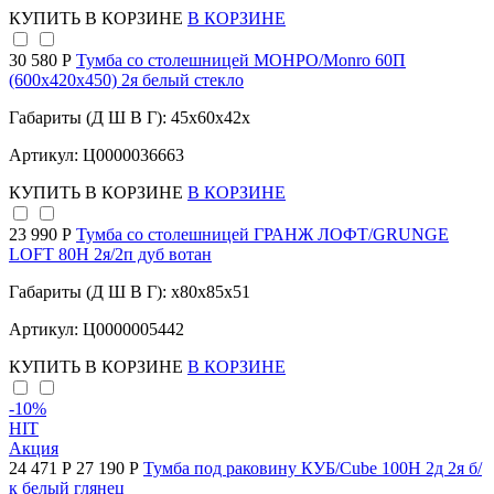
КУПИТЬ
В КОРЗИНЕ
В КОРЗИНЕ
30 580 Р
Тумба со столешницей МОНРО/Monro 60П
(600х420х450) 2я белый стекло
Габариты (Д Ш В Г): 45x60x42x
Артикул: Ц0000036663
КУПИТЬ
В КОРЗИНЕ
В КОРЗИНЕ
23 990 Р
Тумба со столешницей ГРАНЖ ЛОФТ/GRUNGE
LOFT 80Н 2я/2п дуб вотан
Габариты (Д Ш В Г): x80x85x51
Артикул: Ц0000005442
КУПИТЬ
В КОРЗИНЕ
В КОРЗИНЕ
-10
%
HIT
Акция
24 471 Р
27 190 Р
Тумба под раковину КУБ/Cube 100Н 2д 2я б/
к белый глянец