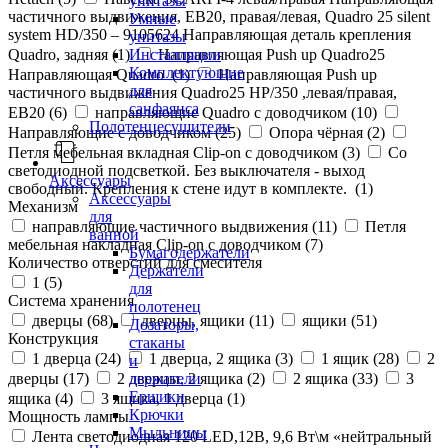
унитазы
частичного выдвижения, ЕВ20, правая/левая, Quadro 25 silent
Умные
system HD/350 – 9105624 Направляющая деталь крепления
унитазы
Quadro, задняя (
1
)
Направляющая Push up Quadro25
Инсталляции
Комплектующие
Направляющая Quadro (
1
)
Направляющая Push up
для
частичного выдвижения Quadro25 НР/350 ,левая/правая,
санфаянса
ЕВ20 (
6
)
направляющие Quadro с доводчиком (
10
)
Полотенцесушители
Направляющие с доводчиком (
25
)
Опора чёрная (
2
)
Петля мебельная вкладная Clip-on с доводчиком (
3
)
Со
светодиодной подсветкой. Без выключателя - выход
Аксессуары
свободный. Крепления к стене идут в комплекте. (
1
)
Аксессуары
Механизм
для
направляющие частичного выдвижения (
11
)
Петля
ванной
мебельная накладная Clip-on с доводчиком (
7
)
Бумагодержатели
Количество отверстий для смесителя
Держатели
1 (
5
)
для
Система хранения
полотенец
дверцы (
68
)
дверцы, ящики (
11
)
ящики (
51
)
Дозаторы,
Конструкция
стаканы
1 дверца (
24
)
1 дверца, 2 ящика (
3
)
1 ящик (
28
)
2
и
держатели
дверцы (
17
)
2 дверцы, 2 ящика (
2
)
2 ящика (
33
)
3
Ершики
ящика (
4
)
3 ящика, 1 дверца (
1
)
Крючки
Мощность лампы
Мыльницы
Лента светодиодная 120 LED,12В, 9,6 Вт\м «нейтральный