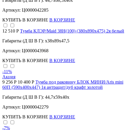
Габариты (Д Ш В Г): 44,7x68,5x40x
Артикул: Ц0000042285
КУПИТЬ
В КОРЗИНЕ
В КОРЗИНЕ
12 510 Р
Тумба КЛЭР/Maid 38Н(100) (380х890х475) 2я белый
Габариты (Д Ш В Г): x38x89x47,5
Артикул: Ц0000043968
КУПИТЬ
В КОРЗИНЕ
В КОРЗИНЕ
-11
%
Акция
9 256 Р
10 400 Р
Тумба под раковину БЛОК МИНИ/Aris mini
60П (590х400х447) 1я антрацит/дуб крафт золотой
Габариты (Д Ш В Г): 44,7x59x40x
Артикул: Ц0000042279
КУПИТЬ
В КОРЗИНЕ
В КОРЗИНЕ
-7
%