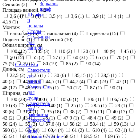
Зеркало-
Секвойя (
2
)
шкаф
Площадь ванной, м2
Шкафы
2,6 (
4
)
3 (
4
)
3,5 (
4
)
3,6 (
1
)
3,9 (
1
)
4 (
1
)
и
4,25 (
1
)
пеналы
Монтаж
Столы
напольная (
6
)
напольный (
4
)
Подвесная (
15
)
Стульчики
Подвесное (
1
)
подвесной (
10
)
для
Общая ширина, см
ванной
100 (
12
)
105 (
3
)
110 (
2
)
120 (
1
)
40 (
9
)
45 (
1
)
50 (
15
)
55 (
2
)
57 (
1
)
60 (
31
)
65 (
5
)
70 (
7
)
75 (
5
)
79 (
1
)
80 (
19
)
85 (
2
)
90 (
14
)
Смесители
Длина, см
Смесители
22,5 (
2
)
25 (
1
)
30 (
6
)
35,15 (
1
)
38,5 (
1
)
для
ванны
40 (
2
)
44 (
11
)
44,5 (
1
)
44,7 (
4
)
45 (
23
)
47 (
1
)
Смесители
48 (
17
)
48,2 (
1
)
5 (
1
)
50 (
12
)
87 (
1
)
90 (
1
)
для
Ширина, см
душа
100 (
28
)
1000 (
1
)
105,6 (
1
)
106 (
1
)
106,5 (
2
)
Смеситель
110 (
3
)
120 (
2
)
140 (
1
)
25 (
1
)
28.5 (
1
)
29 (
1
)
для
30 (
6
)
31,4 (
1
)
35 (
18
)
38 (
2
)
39 (
11
)
40 (
17
)
раковины
42 (
2
)
43 (
1
)
45 (
1
)
47,9 (
1
)
48,4 (
1
)
49 (
2
)
Смесители
50 (
24
)
55 (
3
)
57,6 (
4
)
58 (
2
)
58,4 (
1
)
59 (
13
)
на
590 (
1
)
60 (
84
)
60,4 (
4
)
61 (
2
)
610 (
4
)
62 (
1
)
биде
65 (
2
)
66 (
1
)
67 (
2
)
68 (
2
)
68,5 (
2
)
69 (
5
)
Комплектующие