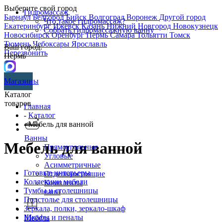
Выберите свой город
Гидромассаж
Барнаул
Белгород
Бийск
Волгоград
Воронеж
Другой город
Что такое гидромассаж?
Екатеринбург
Ижевск
Казань
Нижний Новгород
Новокузнецк
Собрать гидромассажную ванну
Новосибирск
Оренбург
Пермь
Самара
Тольятти
Томск
Тюмень
Чебоксары
Ярославль
Ваш город:
Перезвонить
Пермь
Магазины
Каталог
товаров
Главная
-
Каталог
- Мебель для ванной
Ванны
Мебель для ванной
Прямоугольные
Угловые
Асимметричные
Готовые интерьеры
Отдельностоящие
Коллекции мебели
Комплекты
Тумбы и столешницы
ванн
Подстолье для столешницы
Зеркала, полки, зеркало-шкаф
Шкафы и пеналы
Мебель